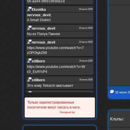
56-aa44-9f891d69da1d
Ekzotika
23 июля 2026
nеrvous_dеvil
,
A Small District
nеrvous_dеvil
23 июля 2026
Nu из Папуа Гвинеи
nеrvous_dеvil
23 июля 2026
https://www.youtube.com/watch?v=7
zOPOlgkZ98
stillborn
24 июня 2026
https://www.youtube.com/watch?v=W
v3_EsAYsP4
stillborn
19 июня 2026
Это кому Tetrarch вкатывает
30 июня 2
stillborn
19 июня 2026
https://www.youtube.com/watch?v=Y
Только зарегистрированные
XINRQPkrkA
посетители могут писать в чате.
Alternativshik_6
Designed by
WEBoss.Net
30 мая 2026
https://www.youtube.com/watch?v=z
Клипы
:
UVvJjZIu_U