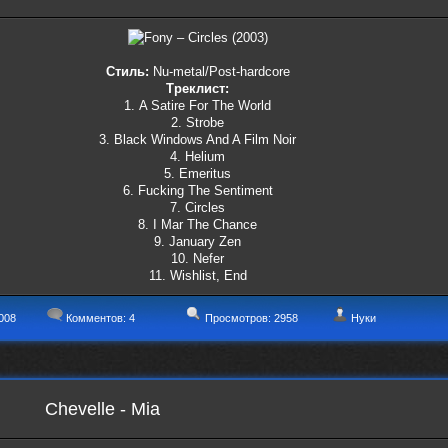
Стиль:
Nu-metal/Post-hardcore
Треклист:
1. A Satire For The World
2. Strobe
3. Black Windows And A Film Noir
4. Helium
5. Emeritus
6. Fucking The Sentiment
7. Circles
8. I Mar The Chance
9. January Zen
10. Nefer
11. Wishlist, End
008
Комментов:
4
Просмотров: 2958
Нуки
Chevelle - Mia