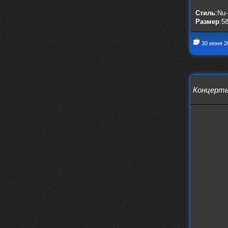
Давно на Сайд без vpn не
Стиль
:Nu-
заходит?
Размер
:5
30 июня 2
Года 2
BananaMokey
10 февраля 2026
Ну, здравствуйте. Давно на Сайд без
vpn не заходит?
Или это
Концерт
конкретный провайдер блочит?
must.err
28 января 2026
Посмотрел свою дату регистрации,
похоже я наврал про 15 лет ))
Ну 9, всё равно очень много, и спасибо
что поддерживаете жизнь ресурса
must.err
28 января 2026
Всем привет с Камчатки
Не часто, но с огромным
удовольствием погружаюсь в этот сайт,
в поисках чего-то интересного для
себя.
Блин, я не помню сколько я тут, но лет
15 кажется
Огромное спасибо за этот островок, со