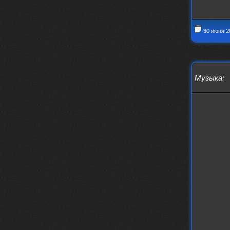
nеrvous_dеvil
28 марта 2026
https://www.instagram.com/reel/DU
IMu5hgtLs/?igsh=MXg3ZGtvcmEwc2kxM
g==
30 июня 2
nеrvous_dеvil
14 марта 2026
https://m.youtube.com/watch?v=jol
aO2Z6xCM
verdict
Музыка
:
26 февраля 2026
Дим, треклист в greydaze с другого
релиза воткнул
Ekzotika
14 февраля 2026
nеrvous_dеvil
,спасибо!
In Deception
nеrvous_dеvil
12 февраля 2026
Патент лярд
nеrvous_dеvil
12 февраля 2026
https://music.yandex.ru/album/390
45146/track/144844687?utm_medium=
copy_link&ref_id=2477a339-9d4c-49
3b-8eec-5a365af7f0d0
Трезвость моей жизни