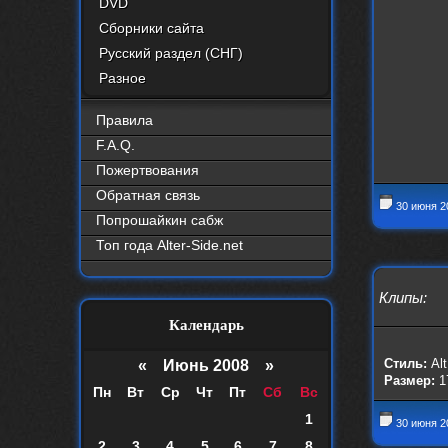
DVD
Сборники сайта
Русский раздел (СНГ)
Разное
Правила
F.A.Q.
Пожертвования
Обратная связь
30 июня 2
Попрошайкин сабж
Топ года Alter-Side.net
Клипы
:
Календарь
«
Июнь 2008
»
Стиль:
Alt
Размер:
1
Пн
Вт
Ср
Чт
Пт
Сб
Вс
1
30 июня 2
2
3
4
5
6
7
8