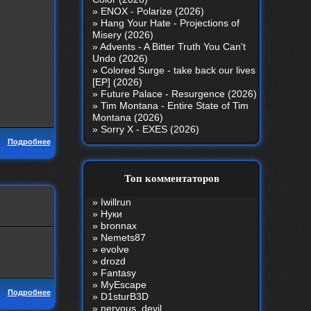
»
ENOX - Polarize (2026)
»
Hang Your Hate - Projections of
Misery (2026)
»
Advents - A Bitter Truth You Can't
Undo (2026)
»
Colored Surge - take back our lives
[EP] (2026)
»
Future Palace - Resurgence (2026)
»
Tim Montana - Entire State of Tim
Montana (2026)
»
Sorry X - EXES (2026)
Подробнее
Топ комментаторов
»
Iwillrun
»
Нуки
»
bronnax
»
Nemets87
»
evolve
»
drozd
»
Fantasy
»
MyEscape
Подробнее
»
D1sturB3D
»
nеrvous_dеvil