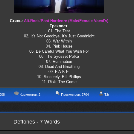
Стиль:
Alt.Rock/Post Hardcore (Male/Female Vocal's)
Треклист
:
01. The Test
02. It's Not Goodbye, It's Just Goodnight
03. War Within
04. Pink House
05. Be Careful What You Wish For
06. The Syosset Polka
07. Rumination
08. Dead And Breathing
09. F.A.K.E.
10. Sincerely, Bill Phillips
11. Risk: The Game
008
Комментов:
2
Просмотров: 2704
T.h
Deftones - 7 Words