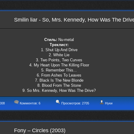
Smilin liar - So, Mrs. Kennedy, How Was The Driv
Стиль:
Nu-metal
Треклист:
1. Shut Up And Drive
2. White Lie
3. Two Points, Two Curves
4. My Heart Upon The Killing Floor
5. Remember This...
6. From Ashes To Leaves
7. Black Is The New Blonde
8. Blood From The Stone
9. So Mrs. Kennedy, How Was The Drive?
008
Комментов:
6
Просмотров: 2705
Нуки
Fony – Circles (2003)