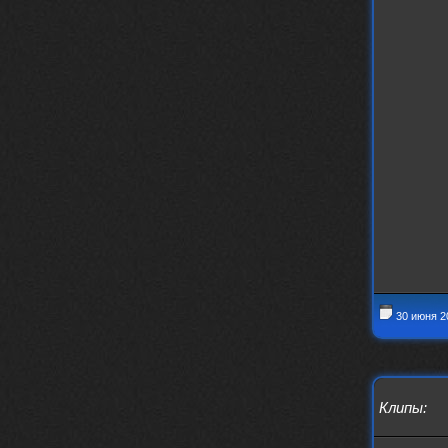
nеrvous_dеvil
12 февраля 2026
https://music.yandex.ru/album/153
71150/track/82348098?utm_medium=c
opy_link&ref_id=0f4136ef-5945-4b1
1-8732-cfc8bc1b4f03
Это
nеrvous_dеvil
12 февраля 2026
https://music.yandex.ru/album/380
70829/track/142531923?utm_medium=
copy_link&ref_id=1c14f9a1-88f2-49
e2-b80d-103260139806
И это
nеrvous_dеvil
12 февраля 2026
https://music.yandex.ru/album/402
36094/track/147272904?utm_medium=
30 июня 2
copy_link&ref_id=4e79c869-f1ad-45
ea-9d2a-c331b9b15b47
Best
Iwillrun
10 февраля 2026
Клипы
:
Цитата: BananaMokey