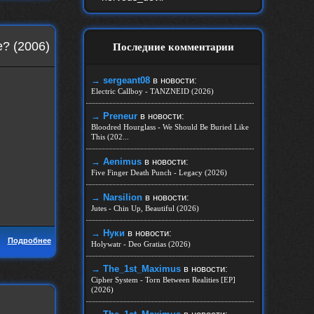
e? (2006)
Последние комментарии
→ sergeant08
в новости:
Electric Callboy - TANZNEID (2026)
→ Preneur
в новости:
Bloodred Hourglass - We Should Be Buried Like
This (202...
→ Aenimus
в новости:
Five Finger Death Punch - Legacy (2026)
→ Narsilion
в новости:
Jutes - Chin Up, Beautiful (2026)
→ Нуки
в новости:
Подробнее
Holywatr - Deo Gratias (2026)
→ The_1st_Maximus
в новости:
Cipher System - Torn Between Realities [EP]
(2026)