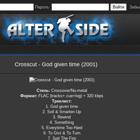
Пароль:
Войти
Забы
Crosscut - God given time (2001)
Стиль:
Crossover/Nu-metal
Формат:
FLAC (tracks+.cue+log) + 320 kbps
Треклист:
1. God given time
2. Soil & Smarten Up
3. Rewind
4. Something
5. Everytime Too Hard
6. To Givt & To Turn
7. Spit The Fire