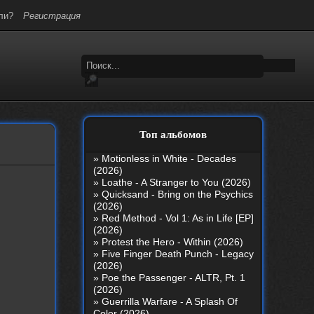
ли?
Регистрация
Топ альбомов
»
Motionless in White - Decades
(2026)
»
Loathe - A Stranger to You (2026)
»
Quicksand - Bring on the Psychics
(2026)
»
Red Method - Vol 1: As in Life [EP]
(2026)
»
Protest the Hero - Within (2026)
»
Five Finger Death Punch - Legacy
(2026)
»
Poe the Passenger - ALTR, Pt. 1
(2026)
»
Guerrilla Warfare - A Splash Of
Color (2026)