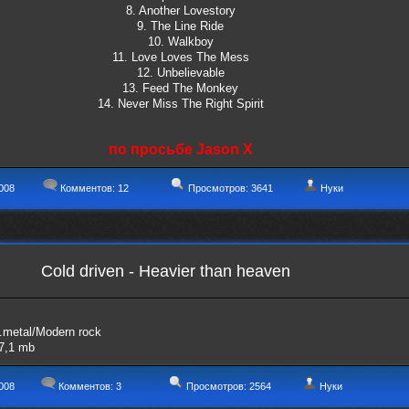
8. Another Lovestory
9. The Line Ride
10. Walkboy
11. Love Loves The Mess
12. Unbelievable
13. Feed The Monkey
14. Never Miss The Right Spirit
по просьбе Jason X
008
Комментов:
12
Просмотров: 3641
Нуки
Cold driven - Heavier than heaven
.metal/Modern rock
7,1 mb
008
Комментов:
3
Просмотров: 2564
Нуки