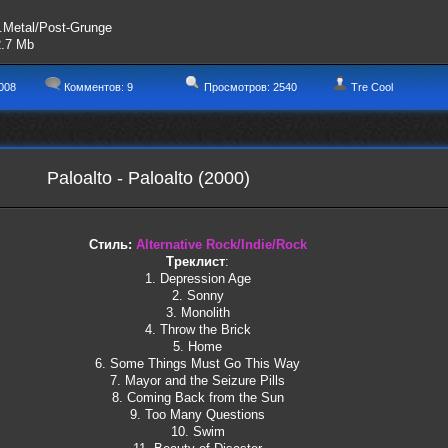
t.Metal/Post-Grunge
2.7 Mb
008
Комментов:
9
Просмотров: 2540
Tre Cool
Paloalto - Paloalto (2000)
Стиль:
Alternative Rock/Indie/Rock
Треклист
:
1. Depression Age
2. Sonny
3. Monolith
4. Throw the Brick
5. Home
6. Some Things Must Go This Way
7. Mayor and the Seizure Pills
8. Coming Back from the Sun
9. Too Many Questions
10. Swim