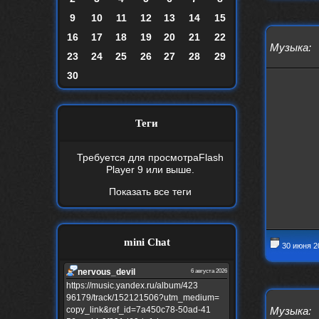
9
10
11
12
13
14
15
16
17
18
19
20
21
22
Музыка
:
23
24
25
26
27
28
29
30
Теги
Требуется для просмотра
Flash
Player 9
или выше.
Показать все теги
mini Chat
30 июня 2
nеrvous_dеvil
6 августа 2026
https://music.yandex.ru/album/423
96179/track/152121506?utm_medium=
copy_link&ref_id=7a450c78-50ad-41
Музыка
: