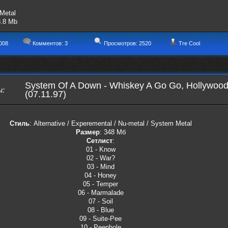
Metal
8.8 Mb
008
Комментов:
3
Просмотров: 2520
Tre Cool
System Of A Down - Whiskey A Go Go, Hollywoo
ы
:
(07.11.97)
Стиль
: Alternative / Experemental / Nu-metal / System Metal
Размер
: 348 Мб
Сетлист
:
01 - Know
02 - War?
03 - Mind
04 - Honey
05 - Temper
06 - Marmalade
07 - Soil
08 - Blue
09 - Suite-Pee
10 - Peephole