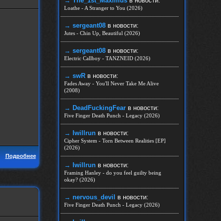
→ The_1st_Maximus
в новости:
Loathe - A Stranger to You (2026)
→ sergeant08
в новости:
Jutes - Chin Up, Beautiful (2026)
→ sergeant08
в новости:
Electric Callboy - TANZNEID (2026)
→ swR
в новости:
Fades Away - You'll Never Take Me Alive
(2008)
→ DeadFuckingFear
в новости:
Five Finger Death Punch - Legacy (2026)
→ Iwillrun
в новости:
Cipher System - Torn Between Realities [EP]
(2026)
Подробнее
→ Iwillrun
в новости:
Framing Hanley - do you feel guilty being
okay? (2026)
→ nеrvous_dеvil
в новости:
Five Finger Death Punch - Legacy (2026)