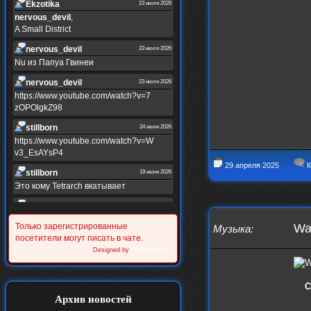
Ekzotika
23 июля 2026
nеrvous_dеvil
,
A Small District
nеrvous_dеvil
23 июля 2026
Nu из Папуа Гвинеи
nеrvous_dеvil
23 июля 2026
https://www.youtube.com/watch?v=7
zOPOlgkZ98
stillborn
24 июня 2026
https://www.youtube.com/watch?v=W
v3_EsAYsP4
29 апреля 2025
К
stillborn
19 июня 2026
Это кому Tetrarch вкатывает
stillborn
19 июня 2026
https://www.youtube.com/watch?v=Y
Только зарегистрированные
Wa
Музыка
:
XINRQPkrkA
посетители могут писать в чате.
Alternativshik_6
Designed by
WEBoss.Net
30 мая 2026
https://www.youtube.com/watch?v=z
UVvJjZIu_U
С
Alternativshik_6
2 мая 2026
Архив новостей
https://www.youtube.com/watch?v=D