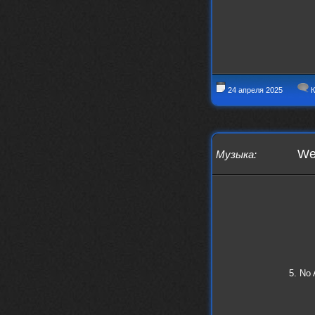
Thank You! Do u have FiRSUN EP?
Iwillrun
24 сентября 2025
phps
,
https://krakenfiles.com/view/JbPa
yQLh9u/file.html
phps
24 сентября 2025
У кого-нибудь есть альбом группы
24 апреля 2025
К
Coldhaven?
Jappen
19 сентября 2025
Links don't work
nеrvous_dеvil
13 сентября 2025
We
Музыка
:
https://www.youtube.com/watch?v=b
1wzwRCtNZU
5. No 