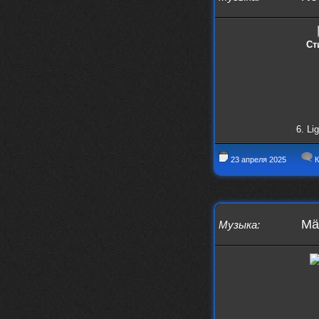
Ст
6. Li
23 апреля 2025
К
Mäl
Музыка
: