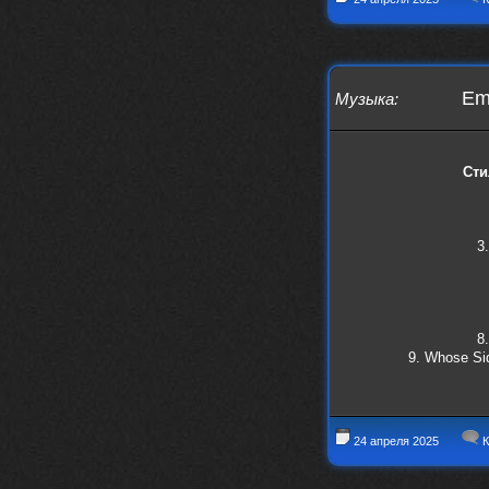
Emp
Музыка
:
Сти
3
8
9. Whose Sid
24 апреля 2025
К