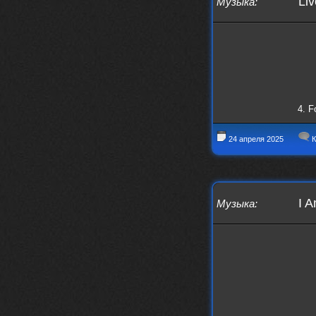
Liv
Музыка
:
swR
20 декабря 2025
aDmiter
,
aDmiter
19 декабря 2025
Поделюсь и своим лучшим ИИ
творением)
https://suno.com/s/22vOGsFcBx0tCq
Ho
4. F
Iwillrun
10 декабря 2025
stillborn
, вот это и главный аргумент в
пользу ии, будь это настоящая группа,
24 апреля 2025
К
были бы синглы и мы бы всяко о группе
раньше услышали
stillborn
9 декабря 2025
Iwillrun
,
I A
Музыка
:
Эх жаль. Материал то что надо, даже с
учетом ии
Iwillrun
9 декабря 2025
stillborn
, почти уверен что ии, всё
думаю заливать это или нет
stillborn
9 декабря 2025
Вопрос знатокам, это ИИ?