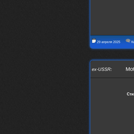
nеrvous_dеvil
https://music.yandex.ru/album/153
71150/track/82348098?utm_medium=c
opy_link&ref_id=0f4136ef-5945-4b1
1-8732-cfc8bc1b4f03
Это
nеrvous_dеvil
12 февраля 2026
29 апреля 2025
К
https://music.yandex.ru/album/380
70829/track/142531923?utm_medium=
copy_link&ref_id=1c14f9a1-88f2-49
e2-b80d-103260139806
И это
Mot
ex-USSR
:
nеrvous_dеvil
12 февраля 2026
https://music.yandex.ru/album/402
36094/track/147272904?utm_medium=
copy_link&ref_id=4e79c869-f1ad-45
Сти
ea-9d2a-c331b9b15b47
Best
Iwillrun
10 февраля 2026
Цитата: BananaMokey
Давно на Сайд без vpn не