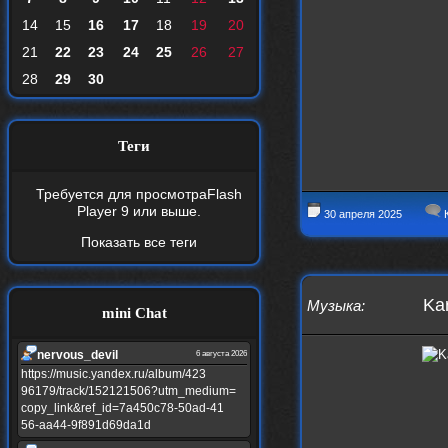
14
15
16
17
18
19
20
21
22
23
24
25
26
27
28
29
30
Теги
Требуется для просмотра
Flash
Player 9
или выше.
30 апреля 2025
К
Показать все теги
Ka
Музыка
:
mini Chat
nеrvous_dеvil
6 августа 2026
https://music.yandex.ru/album/423
96179/track/152121506?utm_medium=
copy_link&ref_id=7a450c78-50ad-41
56-aa44-9f891d69da1d