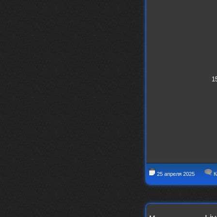
Iwillrun
17 января 2026
link179
, если кто-то другой возьмет на
себя подсчеты, тогда будет, у меня нет
времени этим заниматься уже
LD_MoD
13 января 2026
https://www.youtube.com/watch?v=S
lsEDkavoso
link179
13 января 2026
1
Всем привет! Топ будет?
AlexVeselin
31 декабря 2025
Всех любителей музыки, с
наступающим новым 2026 годом! Пусть
в новом году у всех нас будет все
хорошо, и побольше классной музыки!
aDmiter
29 декабря 2025
https://open.spotify.com/track/4t
1fQQU8jc7oUPbfRpfNlh?si=efbe07f23
25 апреля 2025
К
ebb42e9
Iwillrun
25 декабря 2025
aDmiter
, здорово, мп3-шку скачать где-
то можно?