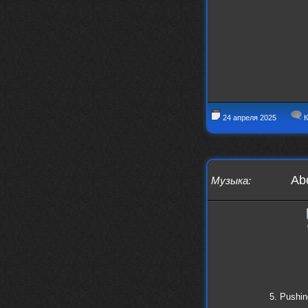
https://www.youtube.com/watch?v=a
5YZmWEd88g&list=OLAK5uy_n3TkjIUkQ
583s7rxHLnmV0x1mkI2gn1Ho&index=1
nеrvous_dеvil
23 ноября 2025
https://www.youtube.com/watch?v=s
eCwCG7ve5s&pp=0gcJCfgAg6NKuzgg
nеrvous_dеvil
23 ноября 2025
https://www.youtube.com/watch?v=E
24 апреля 2025
К
rm07sVZQDM
nеrvous_dеvil
22 ноября 2025
https://music.yandex.ru/album/388
43662/track/143171712?utm_medium=
copy_link&ref_id=a5056fc3-7489-49
Abo
Музыка
:
18-957a-ca13d7892112
stillborn
5 ноября 2025
https://www.youtube.com/watch?v=-
T2Y811l0AA
nеrvous_dеvil
28 октября 2025
https://www.youtube.com/watch?v=m
NSXBDMnf20
5. Pushin
phps
24 сентября 2025