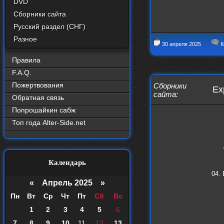
DVD
Сборники сайта
Русский раздел (СНГ)
Разное
30 апреля 2025
К
Правила
F.A.Q.
Пожертвования
Сборники
Ex
сайта
:
Обратная связь
Попрошайкин сабж
Топ года Alter-Side.net
Календарь
04.
«
Апрель 2025
»
Пн
Вт
Ср
Чт
Пт
Сб
Вс
1
2
3
4
5
6
7
8
9
10
11
12
13