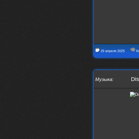
заходит?
Года 2
BananaMokey
10 февраля 2026
Ну, здравствуйте. Давно на Сайд без
vpn не заходит?
Или это
конкретный провайдер блочит?
29 апреля 2025
К
must.err
28 января 2026
Посмотрел свою дату регистрации,
похоже я наврал про 15 лет ))
Ну 9, всё равно очень много, и спасибо
что поддерживаете жизнь ресурса
Dis
Музыка
:
must.err
28 января 2026
Всем привет с Камчатки
Не часто, но с огромным
удовольствием погружаюсь в этот сайт,
в поисках чего-то интересного для
себя.
Блин, я не помню сколько я тут, но лет
15 кажется
Огромное спасибо за этот островок, со
своим духом и приятным мраком ))