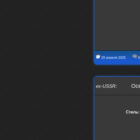
IMu5hgtLs/?igsh=MXg3ZGtvcmEwc2kxM
g==
nеrvous_dеvil
14 марта 2026
https://m.youtube.com/watch?v=jol
aO2Z6xCM
verdict
26 февраля 2026
Дим, треклист в greydaze с другого
релиза воткнул
29 апреля 2025
К
Ekzotika
14 февраля 2026
nеrvous_dеvil
,спасибо!
In Deception
nеrvous_dеvil
12 февраля 2026
Oce
ex-USSR
:
Патент лярд
nеrvous_dеvil
12 февраля 2026
https://music.yandex.ru/album/390
45146/track/144844687?utm_medium=
Стиль:
copy_link&ref_id=2477a339-9d4c-49
3b-8eec-5a365af7f0d0
Трезвость моей жизни
12 февраля 2026