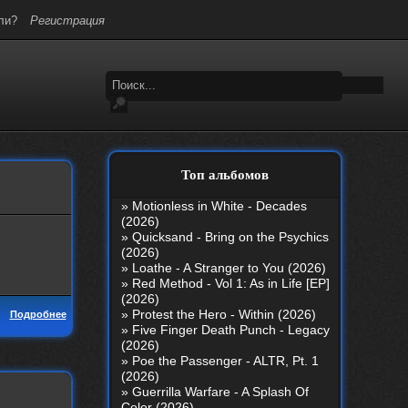
ли?
Регистрация
Топ альбомов
»
Motionless in White - Decades
(2026)
»
Quicksand - Bring on the Psychics
(2026)
»
Loathe - A Stranger to You (2026)
»
Red Method - Vol 1: As in Life [EP]
(2026)
»
Protest the Hero - Within (2026)
Подробнее
»
Five Finger Death Punch - Legacy
(2026)
»
Poe the Passenger - ALTR, Pt. 1
(2026)
»
Guerrilla Warfare - A Splash Of
Color (2026)