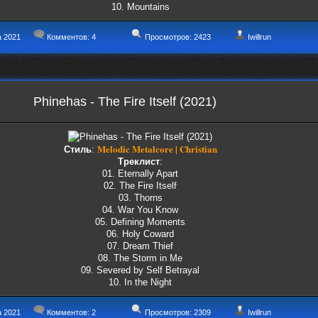
10. Mountains
а 2021
Комментов:
4
Просмотров: 2423
Iwillrun
Phinehas - The Fire Itself (2021)
Melodic Metalcore | Christian
Стиль
:
Треклист
:
01. Eternally Apart
02. The Fire Itself
03. Thorns
04. War You Know
05. Defining Moments
06. Holy Coward
07. Dream Thief
08. The Storm in Me
09. Severed by Self Betrayal
10. In the Night
а 2021
Комментов:
2
Просмотров: 2309
Iwillrun