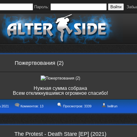
Пароль:
Войти
Забы
Пожертвования (2)
Нужная сумма собрана
Всем откликнувшимся огромное спасибо!
а 2021
Комментов:
13
Просмотров: 3339
Iwillrun
The Protest - Death Stare [EP] (2021)