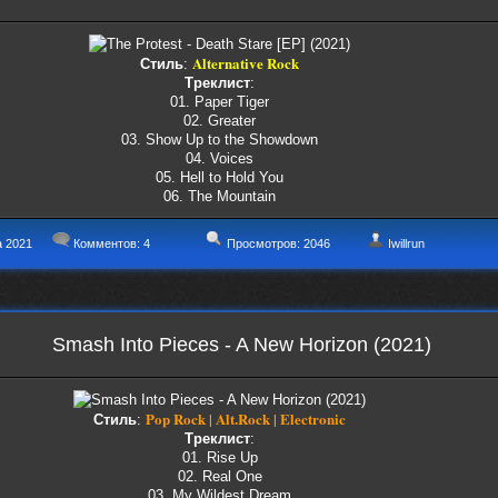
Alternative Rock
Стиль
:
Треклист
:
01. Paper Tiger
02. Greater
03. Show Up to the Showdown
04. Voices
05. Hell to Hold You
06. The Mountain
а 2021
Комментов:
4
Просмотров: 2046
Iwillrun
Smash Into Pieces - A New Horizon (2021)
Pop Rock | Alt.Rock | Electronic
Стиль
:
Треклист
:
01. Rise Up
02. Real One
03. My Wildest Dream