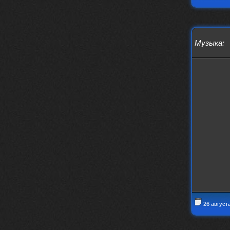
BananaMokey
10 февраля 2026
Ну, здравствуйте. Давно на Сайд без
vpn не заходит?
Или это
конкретный провайдер блочит?
Музыка
:
must.err
28 января 2026
Посмотрел свою дату регистрации,
похоже я наврал про 15 лет ))
Ну 9, всё равно очень много, и спасибо
что поддерживаете жизнь ресурса
must.err
28 января 2026
Всем привет с Камчатки
Не часто, но с огромным
удовольствием погружаюсь в этот сайт,
в поисках чего-то интересного для
себя.
Блин, я не помню сколько я тут, но лет
15 кажется
Огромное спасибо за этот островок, со
своим духом и приятным мраком ))
Iwillrun
17 января 2026
26 август
link179
, если кто-то другой возьмет на
себя подсчеты, тогда будет, у меня нет
времени этим заниматься уже