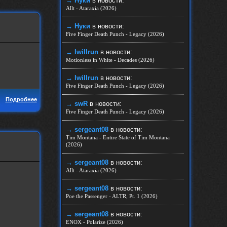
→ Нуки
в новости:
Allt - Ataraxia (2026)
→ Нуки
в новости:
Five Finger Death Punch - Legacy (2026)
→ Iwillrun
в новости:
Motionless in White - Decades (2026)
→ Iwillrun
в новости:
Five Finger Death Punch - Legacy (2026)
Подробнее
→ swR
в новости:
Five Finger Death Punch - Legacy (2026)
→ sergeant08
в новости:
Tim Montana - Entire State of Tim Montana
(2026)
→ sergeant08
в новости:
Allt - Ataraxia (2026)
→ sergeant08
в новости:
Poe the Passenger - ALTR, Pt. 1 (2026)
→ sergeant08
в новости:
ENOX - Polarize (2026)