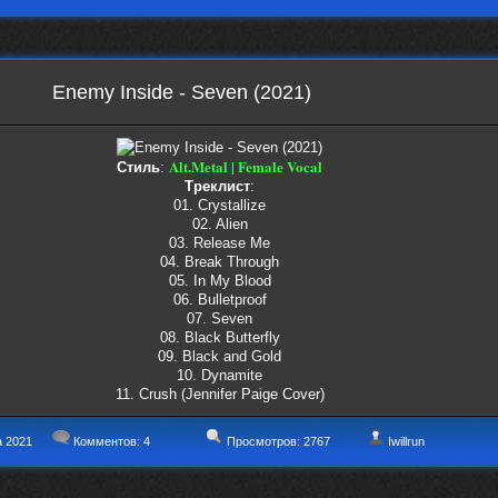
Enemy Inside - Seven (2021)
Alt.Metal | Female Vocal
Стиль
:
Треклист
:
01. Crystallize
02. Alien
03. Release Me
04. Break Through
05. In My Blood
06. Bulletproof
07. Seven
08. Black Butterfly
09. Black and Gold
10. Dynamite
11. Crush (Jennifer Paige Cover)
а 2021
Комментов:
4
Просмотров: 2767
Iwillrun