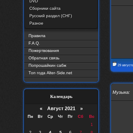
DVD
Сборники сайта
Русский раздел (СНГ)
Разное
Правила
F.A.Q.
Пожертвования
Обратная связь
Попрошайкин сабж
29 август
Топ года Alter-Side.net
Музыка
:
Календарь
«
Август 2021
»
Пн
Вт
Ср
Чт
Пт
Сб
Вс
1
2
3
4
5
6
7
8