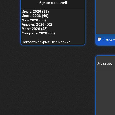
your window вышел
Архив новостей
nеrvous_dеvil
19 апреля 2026
Июль 2026 (33)
Альбом года баста/гуф
Июнь 2026 (40)
Май 2026 (39)
Alternativshik_6
15 апреля 2026
Апрель 2026 (52)
https://www.youtube.com/watch?v=k
Март 2026 (48)
yHesI7AYKg
Февраль 2026 (39)
Ellin
3 апреля 2026
27 август
Показать / скрыть весь архив
зашел на сайт спустя 10 лет, почитал
старые комменты
nеrvous_dеvil
29 марта 2026
Всем привет, здоровь и скидок в
Музыка
:
аптеках)
nеrvous_dеvil
28 марта 2026
https://www.youtube.com/watch?v=Z
paqP0LvRH4
nеrvous_dеvil
28 марта 2026
https://www.instagram.com/reel/DU
IMu5hgtLs/?igsh=MXg3ZGtvcmEwc2kxM
g==
nеrvous_dеvil
14 марта 2026