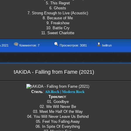
5. This Regret
6. Ghosts
7. Strong Enough to Live (Acoustic)
8. Because of Me
9. Freakshow
10. Battle Cry
11. Sweet Charlotte
а 2021
Комментов:
7
Просмотров: 3081
Iwillrun
tAKiDA - Falling from Fame (2021)
Alt.Rock | Modern Rock
Стиль
:
Треклист
:
01. Goodbye
02. We Will Never Be
03. Meet Me Half Of the Way
04. You Will Never Leave Us Behind
05. Feel You Falling Away
06. In Spite Of Everything