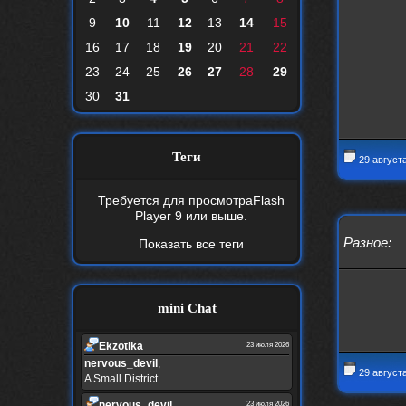
9
10
11
12
13
14
15
16
17
18
19
20
21
22
23
24
25
26
27
28
29
30
31
Теги
29 август
Требуется для просмотра
Flash
Player 9
или выше.
Разное
:
Показать все теги
mini Chat
Ekzotika
23 июля 2026
nеrvous_dеvil
,
29 август
A Small District
nеrvous_dеvil
23 июля 2026