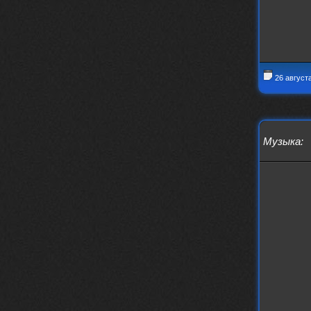
https://m.youtube.com/watch?v=jol
aO2Z6xCM
verdict
26 февраля 2026
Дим, треклист в greydaze с другого
релиза воткнул
26 август
Ekzotika
14 февраля 2026
nеrvous_dеvil
,спасибо!
In Deception
nеrvous_dеvil
12 февраля 2026
Музыка
:
Патент лярд
nеrvous_dеvil
12 февраля 2026
https://music.yandex.ru/album/390
45146/track/144844687?utm_medium=
copy_link&ref_id=2477a339-9d4c-49
3b-8eec-5a365af7f0d0
Трезвость моей жизни
nеrvous_dеvil
12 февраля 2026
https://music.yandex.ru/album/153
71150/track/82348098?utm_medium=c
opy_link&ref_id=0f4136ef-5945-4b1
1-8732-cfc8bc1b4f03