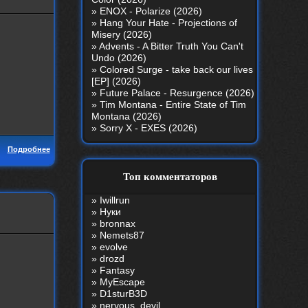
»
ENOX - Polarize (2026)
»
Hang Your Hate - Projections of
Misery (2026)
»
Advents - A Bitter Truth You Can't
Undo (2026)
»
Colored Surge - take back our lives
[EP] (2026)
»
Future Palace - Resurgence (2026)
»
Tim Montana - Entire State of Tim
Montana (2026)
»
Sorry X - EXES (2026)
Подробнее
Топ комментаторов
»
Iwillrun
»
Нуки
»
bronnax
»
Nemets87
»
evolve
»
drozd
»
Fantasy
»
MyEscape
»
D1sturB3D
»
nеrvous_dеvil