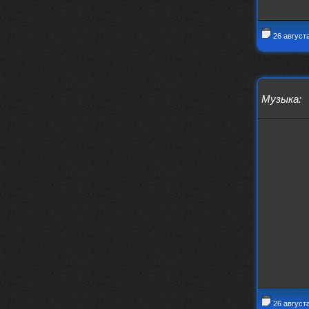
Это
26 август
nеrvous_dеvil
12 февраля 2026
https://music.yandex.ru/album/380
70829/track/142531923?utm_medium=
copy_link&ref_id=1c14f9a1-88f2-49
e2-b80d-103260139806
Музыка
:
И это
nеrvous_dеvil
12 февраля 2026
https://music.yandex.ru/album/402
36094/track/147272904?utm_medium=
copy_link&ref_id=4e79c869-f1ad-45
ea-9d2a-c331b9b15b47
Best
Iwillrun
10 февраля 2026
Цитата: BananaMokey
Давно на Сайд без vpn не
заходит?
Года 2
26 август