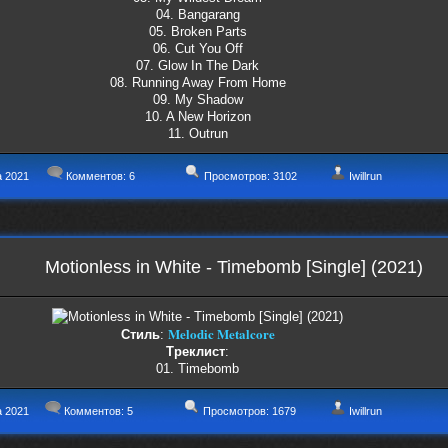
04. Bangarang
05. Broken Parts
06. Cut You Off
07. Glow In The Dark
08. Running Away From Home
09. My Shadow
10. A New Horizon
11. Outrun
а 2021
Комментов:
6
Просмотров: 3102
Iwillrun
Motionless in White - Timebomb [Single] (2021)
Melodic Metalcore
Стиль
:
Треклист
:
01. Timebomb
а 2021
Комментов:
5
Просмотров: 1679
Iwillrun