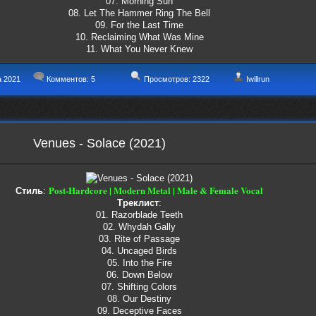
07. Morning Sun
08. Let The Hammer Ring The Bell
09. For the Last Time
10. Reclaiming What Was Mine
11. What You Never Knew
а 2021
Комментов:
5
Просмотров: 2322
Iwillrun
Venues - Solace (2021)
Post-Hardcore | Modern Metal | Male & Female Vocal
Стиль
:
Треклист
:
01. Razorblade Teeth
02. Whydah Gally
03. Rite of Passage
04. Uncaged Birds
05. Into the Fire
06. Down Below
07. Shifting Colors
08. Our Destiny
09. Deceptive Faces