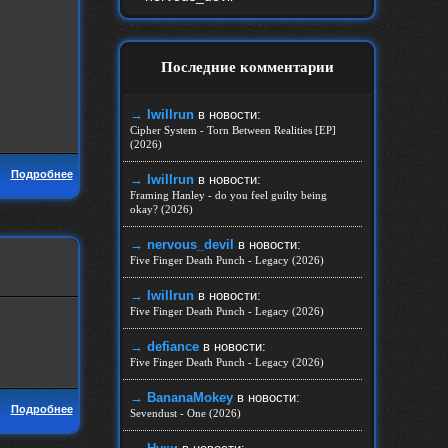
Последние комментарии
→ Iwillrun
в новости:
Cipher System - Torn Between Realities [EP]
(2026)
Подробнее
→ Iwillrun
в новости:
Framing Hanley - do you feel guilty being
okay? (2026)
→ nеrvous_dеvil
в новости:
Five Finger Death Punch - Legacy (2026)
→ Iwillrun
в новости:
Five Finger Death Punch - Legacy (2026)
→ defiance
в новости:
Five Finger Death Punch - Legacy (2026)
→ BananaMokey
в новости:
Подробнее
Sevendust - One (2026)