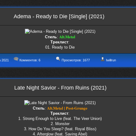
Adema - Ready to Die [Single] (2021)
Alt.Metal
Стиль
:
Треклист
:
01. Ready to Die
а 2021
Комментов:
6
Просмотров: 1677
Iwillrun
Late Night Savior - From Ruins (2021)
Alt.Metal | Post-Grunge
Стиль
:
Треклист
:
1. Strong Enough to Live (feat. The Veer Union)
2. Monster
3. How Do You Sleep? (feat. Royal Bliss)
4. Afterglow (feat. Saving Abel)