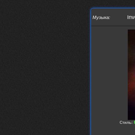
то можно?
swR
20 декабря 2025
Inv
aDmiter
,
Музыка
:
aDmiter
19 декабря 2025
Поделюсь и своим лучшим ИИ
творением)
https://suno.com/s/22vOGsFcBx0tCq
Ho
Iwillrun
10 декабря 2025
stillborn
, вот это и главный аргумент в
пользу ии, будь это настоящая группа,
были бы синглы и мы бы всяко о группе
раньше услышали
stillborn
9 декабря 2025
Iwillrun
,
Эх жаль. Материал то что надо, даже с
учетом ии
Iwillrun
9 декабря 2025
stillborn
, почти уверен что ии, всё
думаю заливать это или нет
Стиль:
stillborn
9 декабря 2025