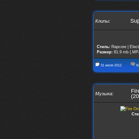
nеrvous_dеvil
28 марта 2026
https://www.instagram.com/reel/DU
IMu5hgtLs/?igsh=MXg3ZGtvcmEwc2kxM
g==
Sup
Клипы
:
nеrvous_dеvil
14 марта 2026
https://m.youtube.com/watch?v=jol
aO2Z6xCM
verdict
Стиль:
Rapcore | Elect
26 февраля 2026
Размер:
81.9 mb (.MP4
Дим, треклист в greydaze с другого
релиза воткнул
31 июля 2012
К
Ekzotika
14 февраля 2026
nеrvous_dеvil
,спасибо!
In Deception
Fir
nеrvous_dеvil
12 февраля 2026
Музыка
:
(20
Патент лярд
nеrvous_dеvil
12 февраля 2026
https://music.yandex.ru/album/390
Сти
45146/track/144844687?utm_medium=
copy_link&ref_id=2477a339-9d4c-49
3b-8eec-5a365af7f0d0
Трезвость моей жизни