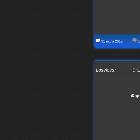
Вопрос знатокам, это ИИ?
https://www.youtube.com/watch?v=a
5YZmWEd88g&list=OLAK5uy_n3TkjIUkQ
583s7rxHLnmV0x1mkI2gn1Ho&index=1
nеrvous_dеvil
23 ноября 2025
https://www.youtube.com/watch?v=s
31 июля 2012
К
eCwCG7ve5s&pp=0gcJCfgAg6NKuzgg
nеrvous_dеvil
23 ноября 2025
https://www.youtube.com/watch?v=E
rm07sVZQDM
9 
Lossless
:
nеrvous_dеvil
22 ноября 2025
https://music.yandex.ru/album/388
43662/track/143171712?utm_medium=
copy_link&ref_id=a5056fc3-7489-49
18-957a-ca13d7892112
Фор
stillborn
5 ноября 2025
https://www.youtube.com/watch?v=-
T2Y811l0AA
nеrvous_dеvil
28 октября 2025
https://www.youtube.com/watch?v=m
NSXBDMnf20