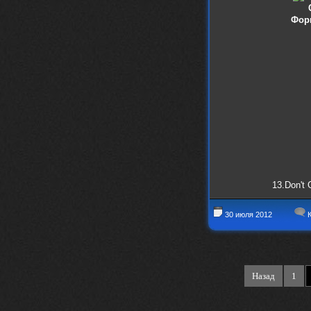
Фор
13.Don't 
30 июля 2012
К
Назад
1