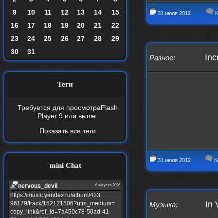
9
10
11
12
13
14
15
31 июля 2012
К
16
17
18
19
20
21
22
23
24
25
26
27
28
29
30
31
Inc
Разное
:
Теги
Требуется для просмотра
Flash
Player 9
или выше.
Показать все теги
31 июля 2012
К
mini Chat
nеrvous_dеvil
6 августа 2026
https://music.yandex.ru/album/423
In 
96179/track/152121506?utm_medium=
Музыка
:
copy_link&ref_id=7a450c78-50ad-41