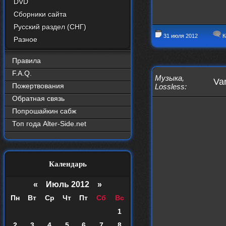
DVD
Сборники сайта
Русский раздел (СНГ)
31 июля 2012
К
Разное
Правила
F.A.Q.
Музыка
,
Va
Пожертвования
Lossless
:
Обратная связь
Попрошайкин сабж
Топ года Alter-Side.net
Календарь
«
Июль 2012
»
Пн
Вт
Ср
Чт
Пт
Сб
Вс
1
2
3
4
5
6
7
8