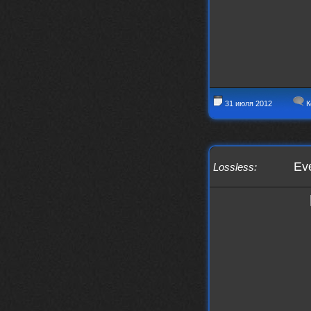
nеrvous_dеvil
12 февраля 2026
https://music.yandex.ru/album/153
71150/track/82348098?utm_medium=c
opy_link&ref_id=0f4136ef-5945-4b1
1-8732-cfc8bc1b4f03
Это
31 июля 2012
К
nеrvous_dеvil
12 февраля 2026
https://music.yandex.ru/album/380
70829/track/142531923?utm_medium=
copy_link&ref_id=1c14f9a1-88f2-49
e2-b80d-103260139806
Eve
Lossless
:
И это
nеrvous_dеvil
12 февраля 2026
https://music.yandex.ru/album/402
36094/track/147272904?utm_medium=
copy_link&ref_id=4e79c869-f1ad-45
ea-9d2a-c331b9b15b47
Best
Iwillrun
10 февраля 2026
Цитата: BananaMokey