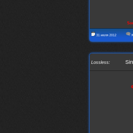
phps
24 сентября 2025
Thank You! Do u have FiRSUN EP?
Iwillrun
24 сентября 2025
Sou
phps
,
https://krakenfiles.com/view/JbPa
yQLh9u/file.html
31 июля 2012
К
phps
24 сентября 2025
У кого-нибудь есть альбом группы
Coldhaven?
Jappen
19 сентября 2025
Sin
Lossless
:
Links don't work
nеrvous_dеvil
13 сентября 2025
https://www.youtube.com/watch?v=b
1wzwRCtNZU