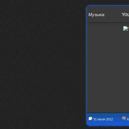
своим духом и приятным мраком ))
Iwillrun
17 января 2026
You
Музыка
:
link179
, если кто-то другой возьмет на
себя подсчеты, тогда будет, у меня нет
времени этим заниматься уже
LD_MoD
13 января 2026
https://www.youtube.com/watch?v=S
lsEDkavoso
link179
13 января 2026
Всем привет! Топ будет?
AlexVeselin
31 декабря 2025
Всех любителей музыки, с
наступающим новым 2026 годом! Пусть
в новом году у всех нас будет все
хорошо, и побольше классной музыки!
aDmiter
29 декабря 2025
https://open.spotify.com/track/4t
1fQQU8jc7oUPbfRpfNlh?si=efbe07f23
ebb42e9
31 июля 2012
К
Iwillrun
25 декабря 2025
aDmiter
, здорово, мп3-шку скачать где-