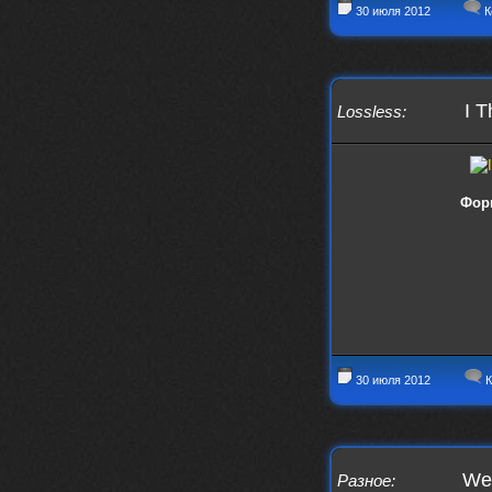
30 июля 2012
К
I T
Lossless
:
Фор
30 июля 2012
К
Wet
Разное
: