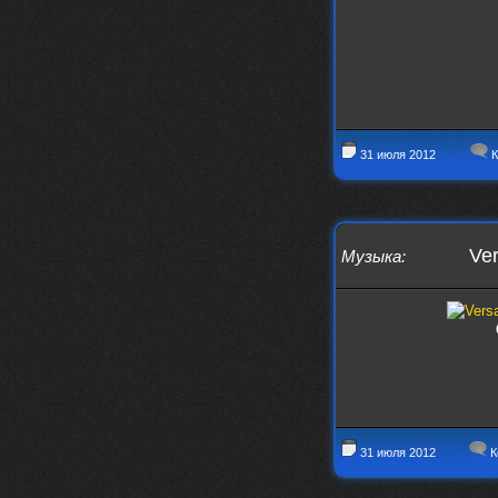
Давно на Сайд без vpn не
заходит?
Года 2
BananaMokey
10 февраля 2026
Ну, здравствуйте. Давно на Сайд без
31 июля 2012
К
vpn не заходит?
Или это
конкретный провайдер блочит?
must.err
28 января 2026
Посмотрел свою дату регистрации,
Ver
Музыка
:
похоже я наврал про 15 лет ))
Ну 9, всё равно очень много, и спасибо
что поддерживаете жизнь ресурса
must.err
28 января 2026
Всем привет с Камчатки
Не часто, но с огромным
удовольствием погружаюсь в этот сайт,
в поисках чего-то интересного для
себя.
31 июля 2012
К
Блин, я не помню сколько я тут, но лет
15 кажется
Огромное спасибо за этот островок, со