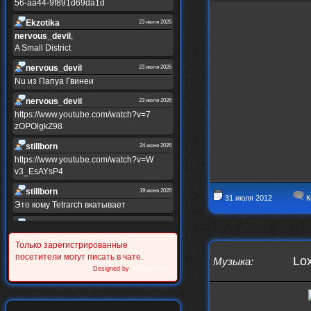
56-aa44-9f891d69da1d
Ekzotika
23 июля 2026
nеrvous_dеvil
,
A Small District
nеrvous_dеvil
23 июля 2026
Nu из Папуа Гвинеи
nеrvous_dеvil
23 июля 2026
https://www.youtube.com/watch?v=7
zOPOlgkZ98
stillborn
24 июня 2026
https://www.youtube.com/watch?v=W
v3_EsAYsP4
stillborn
19 июня 2026
31 июля 2012
К
Это кому Tetrarch вкатывает
stillborn
19 июня 2026
https://www.youtube.com/watch?v=Y
Только зарегистрированные
XINRQPkrkA
посетители могут писать в чате.
Lox
Музыка
:
Alternativshik_6
Designed by
WEBoss.Net
30 мая 2026
https://www.youtube.com/watch?v=z
UVvJjZIu_U