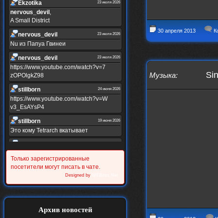
Ekzotika
23 июля 2026
nеrvous_dеvil
,
A Small District
30 апреля 2013
К
nеrvous_dеvil
23 июля 2026
Nu из Папуа Гвинеи
nеrvous_dеvil
23 июля 2026
https://www.youtube.com/watch?v=7
Sin
Музыка
:
zOPOlgkZ98
stillborn
24 июня 2026
https://www.youtube.com/watch?v=W
v3_EsAYsP4
stillborn
19 июня 2026
Это кому Tetrarch вкатывает
stillborn
19 июня 2026
https://www.youtube.com/watch?v=Y
Только зарегистрированные
XINRQPkrkA
посетители могут писать в чате.
Alternativshik_6
Designed by
WEBoss.Net
30 мая 2026
https://www.youtube.com/watch?v=z
UVvJjZIu_U
Alternativshik_6
2 мая 2026
Архив новостей
https://www.youtube.com/watch?v=D