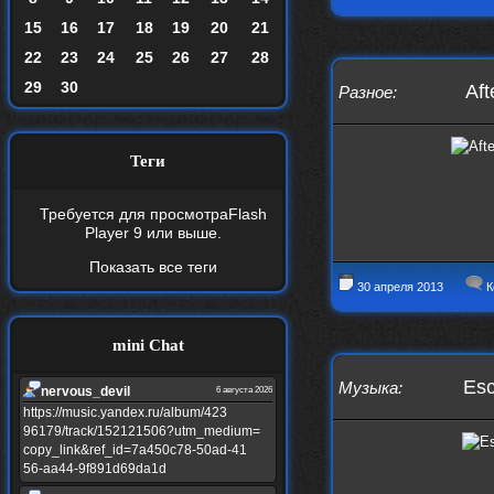
15
16
17
18
19
20
21
22
23
24
25
26
27
28
29
30
Aft
Разное
:
Теги
Требуется для просмотра
Flash
Player 9
или выше.
Показать все теги
30 апреля 2013
К
mini Chat
Esc
Музыка
:
nеrvous_dеvil
6 августа 2026
https://music.yandex.ru/album/423
96179/track/152121506?utm_medium=
copy_link&ref_id=7a450c78-50ad-41
56-aa44-9f891d69da1d