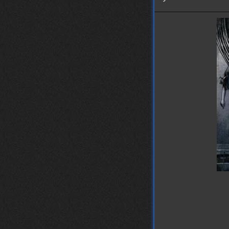
https://www.youtube.com/watch?v=a
5YZmWEd88g&list=OLAK5uy_n3TkjIUkQ
583s7rxHLnmV0x1mkI2gn1Ho&index=1
nеrvous_dеvil
23 ноября 2025
https://www.youtube.com/watch?v=s
eCwCG7ve5s&pp=0gcJCfgAg6NKuzgg
nеrvous_dеvil
23 ноября 2025
https://www.youtube.com/watch?v=E
rm07sVZQDM
nеrvous_dеvil
22 ноября 2025
https://music.yandex.ru/album/388
43662/track/143171712?utm_medium=
copy_link&ref_id=a5056fc3-7489-49
18-957a-ca13d7892112
stillborn
5 ноября 2025
https://www.youtube.com/watch?v=-
T2Y811l0AA
nеrvous_dеvil
28 октября 2025
https://www.youtube.com/watch?v=m
NSXBDMnf20
phps
24 сентября 2025