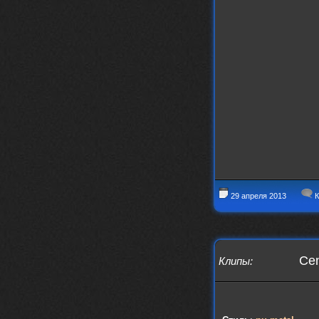
IMu5hgtLs/?igsh=MXg3ZGtvcmEwc2kxM
g==
nеrvous_dеvil
14 марта 2026
https://m.youtube.com/watch?v=jol
aO2Z6xCM
verdict
26 февраля 2026
Дим, треклист в greydaze с другого
релиза воткнул
Ekzotika
14 февраля 2026
nеrvous_dеvil
,спасибо!
In Deception
nеrvous_dеvil
12 февраля 2026
29 апреля 2013
К
Патент лярд
nеrvous_dеvil
12 февраля 2026
https://music.yandex.ru/album/390
45146/track/144844687?utm_medium=
Cen
Клипы
:
copy_link&ref_id=2477a339-9d4c-49
3b-8eec-5a365af7f0d0
Трезвость моей жизни
12 февраля 2026