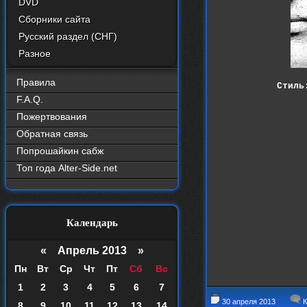
DVD
Сборники сайта
Русский раздел (СНГ)
Разное
Правила
Стиль
F.A.Q.
Пожертвования
Обратная связь
Попрошайкин сабж
Топ года Alter-Side.net
Календарь
«
Апрель 2013
»
Пн
Вт
Ср
Чт
Пт
Сб
Вс
1
2
3
4
5
6
7
30 апреля 2013
К
8
9
10
11
12
13
14