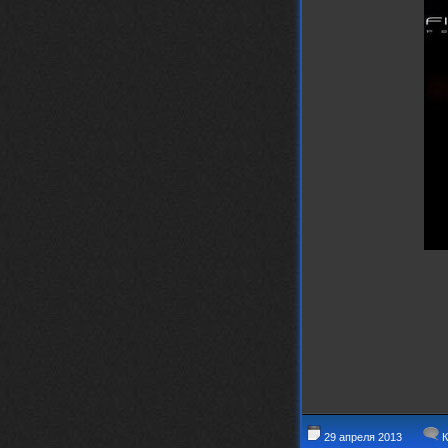
Iwillrun
17 января 2026
link179
, если кто-то другой возьмет на
себя подсчеты, тогда будет, у меня нет
времени этим заниматься уже
LD_MoD
13 января 2026
https://www.youtube.com/watch?v=S
lsEDkavoso
link179
13 января 2026
Всем привет! Топ будет?
AlexVeselin
31 декабря 2025
Всех любителей музыки, с
наступающим новым 2026 годом! Пусть
в новом году у всех нас будет все
хорошо, и побольше классной музыки!
aDmiter
29 декабря 2025
https://open.spotify.com/track/4t
1fQQU8jc7oUPbfRpfNlh?si=efbe07f23
ebb42e9
Iwillrun
25 декабря 2025
aDmiter
, здорово, мп3-шку скачать где-
то можно?
29 апреля 2013
К