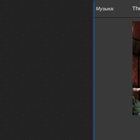
The
Музыка
: