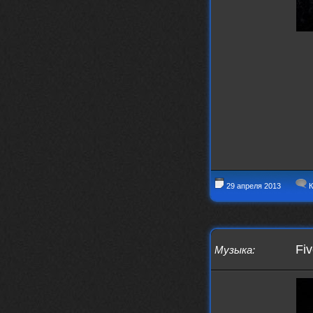
заходит?
Года 2
BananaMokey
10 февраля 2026
Ну, здравствуйте. Давно на Сайд без
vpn не заходит?
Или это
конкретный провайдер блочит?
must.err
28 января 2026
Посмотрел свою дату регистрации,
похоже я наврал про 15 лет ))
Ну 9, всё равно очень много, и спасибо
что поддерживаете жизнь ресурса
29 апреля 2013
К
must.err
28 января 2026
Всем привет с Камчатки
Не часто, но с огромным
удовольствием погружаюсь в этот сайт,
в поисках чего-то интересного для
Fiv
Музыка
:
себя.
Блин, я не помню сколько я тут, но лет
15 кажется
Огромное спасибо за этот островок, со
своим духом и приятным мраком ))