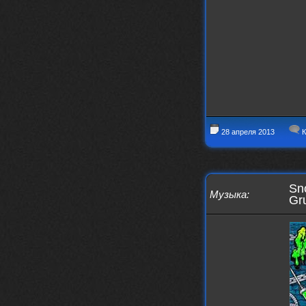
Thank You! Do u have FiRSUN EP?
Iwillrun
24 сентября 2025
phps
,
https://krakenfiles.com/view/JbPa
yQLh9u/file.html
phps
24 сентября 2025
У кого-нибудь есть альбом группы
Coldhaven?
Jappen
19 сентября 2025
Links don't work
28 апреля 2013
К
nеrvous_dеvil
13 сентября 2025
https://www.youtube.com/watch?v=b
1wzwRCtNZU
Sn
Музыка
:
Gr