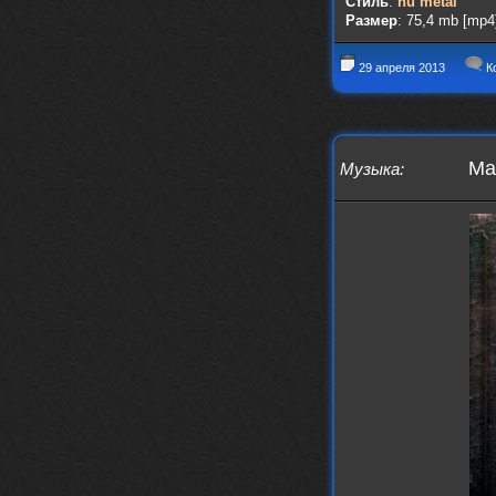
nеrvous_dеvil
Стиль
:
nu metal
Размер
: 75,4 mb [mp4
https://music.yandex.ru/album/153
71150/track/82348098?utm_medium=c
opy_link&ref_id=0f4136ef-5945-4b1
29 апреля 2013
К
1-8732-cfc8bc1b4f03
Это
nеrvous_dеvil
12 февраля 2026
Mal
Музыка
:
https://music.yandex.ru/album/380
70829/track/142531923?utm_medium=
copy_link&ref_id=1c14f9a1-88f2-49
e2-b80d-103260139806
И это
nеrvous_dеvil
12 февраля 2026
https://music.yandex.ru/album/402
36094/track/147272904?utm_medium=
copy_link&ref_id=4e79c869-f1ad-45
ea-9d2a-c331b9b15b47
Best
Iwillrun
10 февраля 2026
Цитата: BananaMokey
Давно на Сайд без vpn не