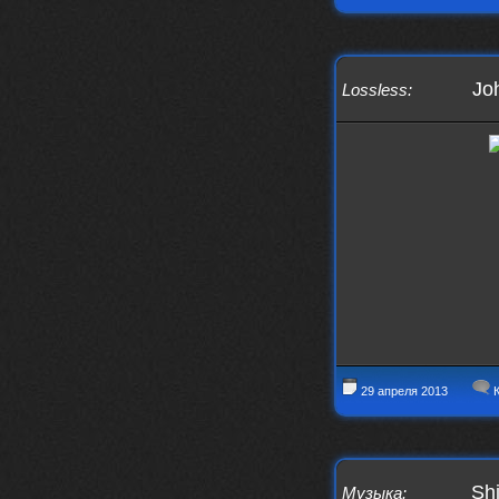
swR
20 декабря 2025
aDmiter
,
aDmiter
19 декабря 2025
Jo
Lossless
:
Поделюсь и своим лучшим ИИ
творением)
https://suno.com/s/22vOGsFcBx0tCq
Ho
Iwillrun
10 декабря 2025
stillborn
, вот это и главный аргумент в
пользу ии, будь это настоящая группа,
были бы синглы и мы бы всяко о группе
раньше услышали
stillborn
9 декабря 2025
Iwillrun
,
Эх жаль. Материал то что надо, даже с
учетом ии
Iwillrun
9 декабря 2025
29 апреля 2013
К
stillborn
, почти уверен что ии, всё
думаю заливать это или нет
stillborn
9 декабря 2025
Вопрос знатокам, это ИИ?
Shi
Музыка
: