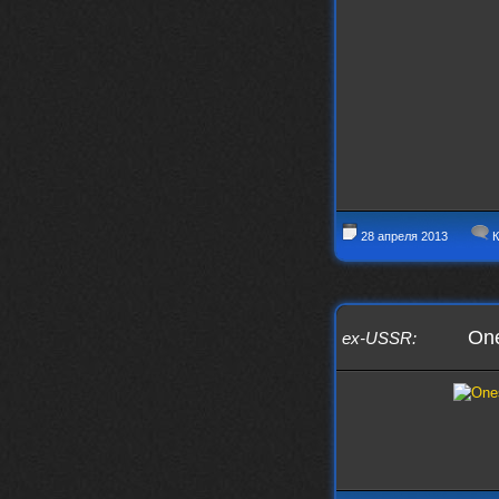
28 апреля 2013
К
One
ex-USSR
: