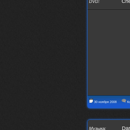
Che
DVD
:
Iwillrun
17 января 2026
link179
, если кто-то другой возьмет на
себя подсчеты, тогда будет, у меня нет
времени этим заниматься уже
LD_MoD
13 января 2026
https://www.youtube.com/watch?v=S
lsEDkavoso
link179
13 января 2026
Всем привет! Топ будет?
AlexVeselin
31 декабря 2025
Всех любителей музыки, с
наступающим новым 2026 годом! Пусть
в новом году у всех нас будет все
хорошо, и побольше классной музыки!
aDmiter
29 декабря 2025
https://open.spotify.com/track/4t
1fQQU8jc7oUPbfRpfNlh?si=efbe07f23
30 ноября 2008
Ко
ebb42e9
Iwillrun
25 декабря 2025
aDmiter
, здорово, мп3-шку скачать где-
то можно?
Dar
Музыка
: