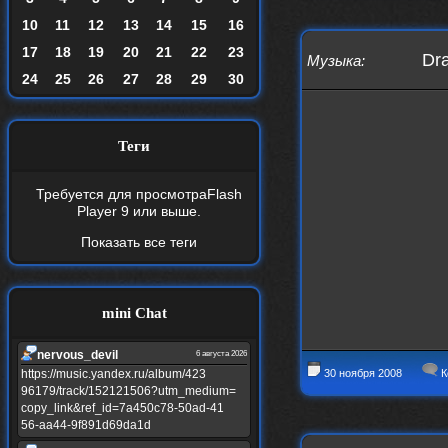
10
11
12
13
14
15
16
17
18
19
20
21
22
23
Dra
Музыка
:
24
25
26
27
28
29
30
Теги
Требуется для просмотра
Flash
Player 9
или выше.
Показать все теги
mini Chat
nеrvous_dеvil
6 августа 2026
https://music.yandex.ru/album/423
30 ноября 2008
К
96179/track/152121506?utm_medium=
copy_link&ref_id=7a450c78-50ad-41
56-aa44-9f891d69da1d