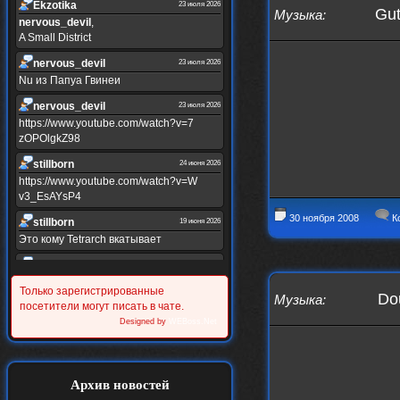
Ekzotika
23 июля 2026
Gut
Музыка
:
nеrvous_dеvil
,
A Small District
nеrvous_dеvil
23 июля 2026
Nu из Папуа Гвинеи
nеrvous_dеvil
23 июля 2026
https://www.youtube.com/watch?v=7
zOPOlgkZ98
stillborn
24 июня 2026
https://www.youtube.com/watch?v=W
v3_EsAYsP4
30 ноября 2008
К
stillborn
19 июня 2026
Это кому Tetrarch вкатывает
stillborn
19 июня 2026
https://www.youtube.com/watch?v=Y
Только зарегистрированные
Do
XINRQPkrkA
Музыка
:
посетители могут писать в чате.
Alternativshik_6
Designed by
WEBoss.Net
30 мая 2026
https://www.youtube.com/watch?v=z
UVvJjZIu_U
Alternativshik_6
2 мая 2026
Архив новостей
https://www.youtube.com/watch?v=D