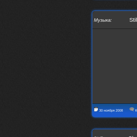
заходит?
Sti
Музыка
:
Года 2
BananaMokey
10 февраля 2026
Ну, здравствуйте. Давно на Сайд без
vpn не заходит?
Или это
конкретный провайдер блочит?
must.err
28 января 2026
Посмотрел свою дату регистрации,
похоже я наврал про 15 лет ))
Ну 9, всё равно очень много, и спасибо
что поддерживаете жизнь ресурса
must.err
28 января 2026
Всем привет с Камчатки
Не часто, но с огромным
удовольствием погружаюсь в этот сайт,
в поисках чего-то интересного для
30 ноября 2008
К
себя.
Блин, я не помню сколько я тут, но лет
15 кажется
Огромное спасибо за этот островок, со
своим духом и приятным мраком ))