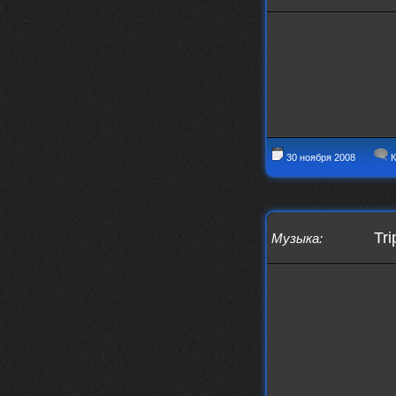
https://www.youtube.com/watch?v=a
5YZmWEd88g&list=OLAK5uy_n3TkjIUkQ
583s7rxHLnmV0x1mkI2gn1Ho&index=1
nеrvous_dеvil
23 ноября 2025
https://www.youtube.com/watch?v=s
eCwCG7ve5s&pp=0gcJCfgAg6NKuzgg
nеrvous_dеvil
23 ноября 2025
https://www.youtube.com/watch?v=E
rm07sVZQDM
30 ноября 2008
К
nеrvous_dеvil
22 ноября 2025
https://music.yandex.ru/album/388
43662/track/143171712?utm_medium=
copy_link&ref_id=a5056fc3-7489-49
Tri
Музыка
:
18-957a-ca13d7892112
stillborn
5 ноября 2025
https://www.youtube.com/watch?v=-
T2Y811l0AA
nеrvous_dеvil
28 октября 2025
https://www.youtube.com/watch?v=m
NSXBDMnf20
phps
24 сентября 2025