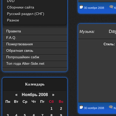
DVD
Сборники сайта
30 ноября 2008
К
Русский раздел (СНГ)
Разное
Day
Правила
Музыка
:
F.A.Q.
Пожертвования
Стиль:
Обратная связь
Попрошайкин сабж
Топ года Alter-Side.net
Календарь
«
Ноябрь 2008
»
Пн
Вт
Ср
Чт
Пт
Сб
Вс
1
2
30 ноября 2008
К
3
4
5
6
7
8
9