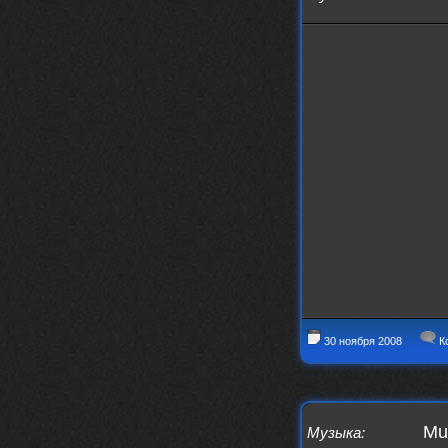
swR
20 декабря 2025
aDmiter
,
aDmiter
19 декабря 2025
Поделюсь и своим лучшим ИИ
творением)
https://suno.com/s/22vOGsFcBx0tCq
Ho
Iwillrun
10 декабря 2025
stillborn
, вот это и главный аргумент в
пользу ии, будь это настоящая группа,
были бы синглы и мы бы всяко о группе
раньше услышали
stillborn
9 декабря 2025
Iwillrun
,
Эх жаль. Материал то что надо, даже с
учетом ии
Iwillrun
9 декабря 2025
30 ноября 2008
К
stillborn
, почти уверен что ии, всё
думаю заливать это или нет
stillborn
9 декабря 2025
Вопрос знатокам, это ИИ?
Mut
Музыка
: