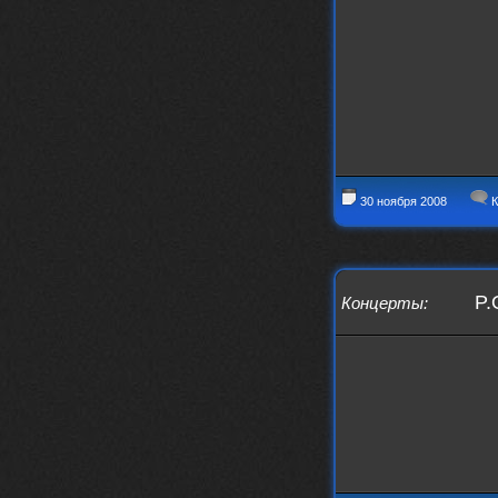
IMu5hgtLs/?igsh=MXg3ZGtvcmEwc2kxM
g==
nеrvous_dеvil
14 марта 2026
https://m.youtube.com/watch?v=jol
aO2Z6xCM
verdict
26 февраля 2026
Дим, треклист в greydaze с другого
релиза воткнул
30 ноября 2008
К
Ekzotika
14 февраля 2026
nеrvous_dеvil
,спасибо!
In Deception
nеrvous_dеvil
12 февраля 2026
P.
Концерты
:
Патент лярд
nеrvous_dеvil
12 февраля 2026
https://music.yandex.ru/album/390
45146/track/144844687?utm_medium=
copy_link&ref_id=2477a339-9d4c-49
3b-8eec-5a365af7f0d0
Трезвость моей жизни
12 февраля 2026