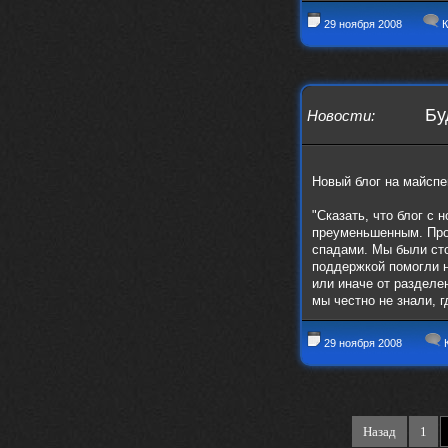
29 ноября 2008
К
Бу
Новости
:
Новый блог на майспе
"Сказать, что блог с
преуменьшенным. Про
спадами. Мы были сто
поддержкой помогли н
или иначе от разделе
мы честно не знали, г
29 ноября 2008
К
Назад
1