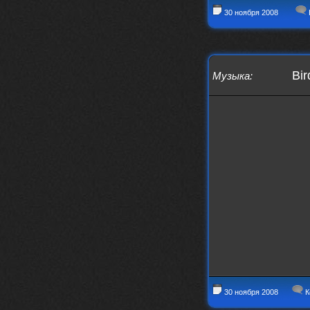
nеrvous_dеvil
30 ноября 2008
https://music.yandex.ru/album/153
71150/track/82348098?utm_medium=c
opy_link&ref_id=0f4136ef-5945-4b1
1-8732-cfc8bc1b4f03
Это
Bir
Музыка
:
nеrvous_dеvil
12 февраля 2026
https://music.yandex.ru/album/380
70829/track/142531923?utm_medium=
copy_link&ref_id=1c14f9a1-88f2-49
e2-b80d-103260139806
И это
nеrvous_dеvil
12 февраля 2026
https://music.yandex.ru/album/402
36094/track/147272904?utm_medium=
copy_link&ref_id=4e79c869-f1ad-45
ea-9d2a-c331b9b15b47
Best
Iwillrun
10 февраля 2026
Цитата: BananaMokey
30 ноября 2008
К
Давно на Сайд без vpn не