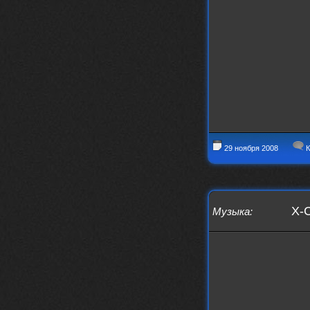
Thank You! Do u have FiRSUN EP?
Iwillrun
24 сентября 2025
phps
,
https://krakenfiles.com/view/JbPa
yQLh9u/file.html
phps
24 сентября 2025
У кого-нибудь есть альбом группы
Coldhaven?
Jappen
19 сентября 2025
Links don't work
nеrvous_dеvil
13 сентября 2025
29 ноября 2008
К
https://www.youtube.com/watch?v=b
1wzwRCtNZU
X-C
Музыка
: