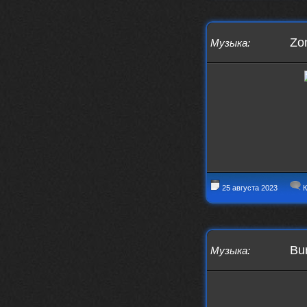
https://www.youtube.com/watch?v=a
5YZmWEd88g&list=OLAK5uy_n3TkjIUkQ
583s7rxHLnmV0x1mkI2gn1Ho&index=1
Zo
Музыка
:
nеrvous_dеvil
23 ноября 2025
https://www.youtube.com/watch?v=s
eCwCG7ve5s&pp=0gcJCfgAg6NKuzgg
nеrvous_dеvil
23 ноября 2025
https://www.youtube.com/watch?v=E
rm07sVZQDM
nеrvous_dеvil
22 ноября 2025
https://music.yandex.ru/album/388
43662/track/143171712?utm_medium=
copy_link&ref_id=a5056fc3-7489-49
18-957a-ca13d7892112
25 августа 2023
К
stillborn
5 ноября 2025
https://www.youtube.com/watch?v=-
T2Y811l0AA
Bur
Музыка
:
nеrvous_dеvil
28 октября 2025
https://www.youtube.com/watch?v=m
NSXBDMnf20
phps
24 сентября 2025