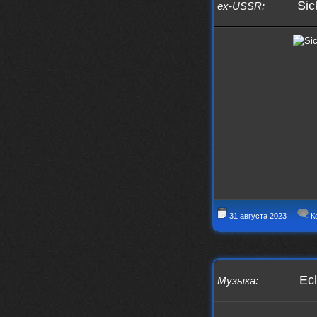
Sic
ex-USSR
:
IMu5hgtLs/?igsh=MXg3ZGtvcmEwc2kxM
g==
nеrvous_dеvil
14 марта 2026
https://m.youtube.com/watch?v=jol
aO2Z6xCM
verdict
26 февраля 2026
Дим, треклист в greydaze с другого
релиза воткнул
Ekzotika
14 февраля 2026
nеrvous_dеvil
,спасибо!
In Deception
nеrvous_dеvil
12 февраля 2026
Патент лярд
31 августа 2023
К
nеrvous_dеvil
12 февраля 2026
https://music.yandex.ru/album/390
45146/track/144844687?utm_medium=
copy_link&ref_id=2477a339-9d4c-49
3b-8eec-5a365af7f0d0
Ec
Музыка
:
Трезвость моей жизни
12 февраля 2026