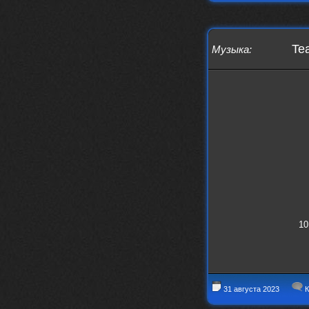
swR
20 декабря 2025
aDmiter
,
aDmiter
19 декабря 2025
Te
Музыка
:
Поделюсь и своим лучшим ИИ
творением)
https://suno.com/s/22vOGsFcBx0tCq
Ho
Iwillrun
10 декабря 2025
stillborn
, вот это и главный аргумент в
пользу ии, будь это настоящая группа,
были бы синглы и мы бы всяко о группе
раньше услышали
stillborn
9 декабря 2025
Iwillrun
,
Эх жаль. Материал то что надо, даже с
учетом ии
10
Iwillrun
9 декабря 2025
stillborn
, почти уверен что ии, всё
думаю заливать это или нет
stillborn
9 декабря 2025
31 августа 2023
К
Вопрос знатокам, это ИИ?