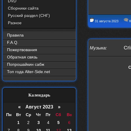
DVD
Сборники сайта
Русский раздел (СНГ)
31 августа 2023
К
Разное
Правила
F.A.Q.
Cr
Музыка
:
Пожертвования
Обратная связь
Попрошайкин сабж
С
Топ года Alter-Side.net
Календарь
«
Август 2023
»
Пн
Вт
Ср
Чт
Пт
Сб
Вс
1
2
3
4
5
6
7
8
9
10
11
12
13