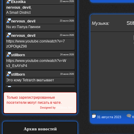
Ekzotika
23 июля 2026
nеrvous_dеvil
,
A Small District
nеrvous_dеvil
23 июля 2026
Sti
Музыка
:
Nu из Папуа Гвинеи
nеrvous_dеvil
23 июля 2026
https://www.youtube.com/watch?v=7
zOPOlgkZ98
stillborn
24 июня 2026
https://www.youtube.com/watch?v=W
v3_EsAYsP4
stillborn
19 июня 2026
Это кому Tetrarch вкатывает
stillborn
19 июня 2026
https://www.youtube.com/watch?v=Y
Только зарегистрированные
XINRQPkrkA
посетители могут писать в чате.
Alternativshik_6
Designed by
WEBoss.Net
30 мая 2026
https://www.youtube.com/watch?v=z
31 августа 2023
К
UVvJjZIu_U
Alternativshik_6
2 мая 2026
Архив новостей
https://www.youtube.com/watch?v=D