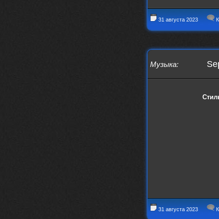
Iwillrun
17 января 2026
link179
, если кто-то другой возьмет на
31 августа 2023
К
себя подсчеты, тогда будет, у меня нет
времени этим заниматься уже
LD_MoD
13 января 2026
https://www.youtube.com/watch?v=S
Se
Музыка
:
lsEDkavoso
link179
13 января 2026
Всем привет! Топ будет?
Стил
AlexVeselin
31 декабря 2025
Всех любителей музыки, с
наступающим новым 2026 годом! Пусть
в новом году у всех нас будет все
хорошо, и побольше классной музыки!
aDmiter
29 декабря 2025
https://open.spotify.com/track/4t
1fQQU8jc7oUPbfRpfNlh?si=efbe07f23
ebb42e9
Iwillrun
25 декабря 2025
aDmiter
, здорово, мп3-шку скачать где-
то можно?
31 августа 2023
К