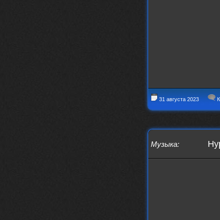
заходит?
Года 2
BananaMokey
10 февраля 2026
Ну, здравствуйте. Давно на Сайд без
vpn не заходит?
Или это
конкретный провайдер блочит?
must.err
28 января 2026
Посмотрел свою дату регистрации,
31 августа 2023
К
похоже я наврал про 15 лет ))
Ну 9, всё равно очень много, и спасибо
что поддерживаете жизнь ресурса
must.err
28 января 2026
Hyp
Музыка
:
Всем привет с Камчатки
Не часто, но с огромным
удовольствием погружаюсь в этот сайт,
в поисках чего-то интересного для
себя.
Блин, я не помню сколько я тут, но лет
15 кажется
Огромное спасибо за этот островок, со
своим духом и приятным мраком ))