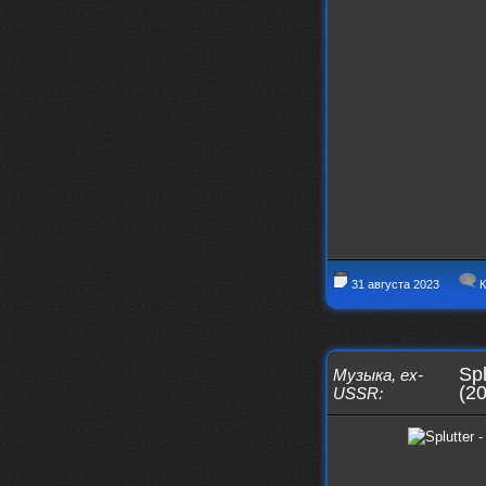
nеrvous_dеvil
https://music.yandex.ru/album/153
71150/track/82348098?utm_medium=c
opy_link&ref_id=0f4136ef-5945-4b1
1-8732-cfc8bc1b4f03
Это
nеrvous_dеvil
12 февраля 2026
https://music.yandex.ru/album/380
70829/track/142531923?utm_medium=
copy_link&ref_id=1c14f9a1-88f2-49
e2-b80d-103260139806
И это
nеrvous_dеvil
12 февраля 2026
31 августа 2023
К
https://music.yandex.ru/album/402
36094/track/147272904?utm_medium=
copy_link&ref_id=4e79c869-f1ad-45
ea-9d2a-c331b9b15b47
Best
Spl
Музыка
,
ex-
(2
USSR
:
Iwillrun
10 февраля 2026
Цитата: BananaMokey
Давно на Сайд без vpn не