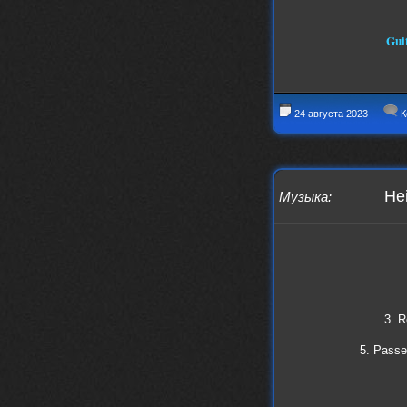
Guit
24 августа 2023
К
Hei
Музыка
:
3. R
5. Passe