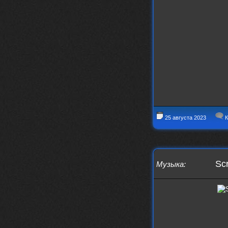
Thank You! Do u have FiRSUN EP?
Iwillrun
24 сентября 2025
phps
,
https://krakenfiles.com/view/JbPa
yQLh9u/file.html
phps
24 сентября 2025
У кого-нибудь есть альбом группы
Coldhaven?
Jappen
19 сентября 2025
Links don't work
nеrvous_dеvil
13 сентября 2025
https://www.youtube.com/watch?v=b
25 августа 2023
К
1wzwRCtNZU
Scr
Музыка
: