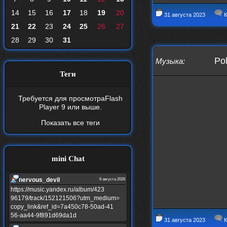
14
15
16
17
18
19
20
31 августа 2023
К
21
22
23
24
25
26
27
28
29
30
31
Pol
Музыка
:
Теги
Требуется для просмотра
Flash
Player 9
или выше.
Показать все теги
mini Chat
nеrvous_dеvil
6 августа 2026
https://music.yandex.ru/album/423
96179/track/152121506?utm_medium=
copy_link&ref_id=7a450c78-50ad-41
56-aa44-9f891d69da1d
31 августа 2023
К