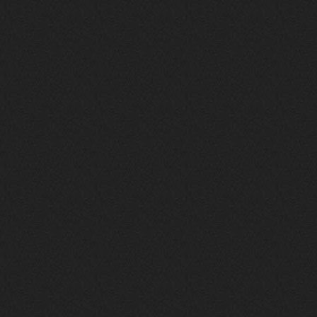
своим духом и приятным мраком ))
Iwillrun
17 января 2026
link179
, если кто-то другой возьмет на
себя подсчеты, тогда будет, у меня нет
времени этим заниматься уже
LD_MoD
13 января 2026
https://www.youtube.com/watch?v=S
lsEDkavoso
link179
13 января 2026
Всем привет! Топ будет?
AlexVeselin
31 декабря 2025
Всех любителей музыки, с
наступающим новым 2026 годом! Пусть
в новом году у всех нас будет все
хорошо, и побольше классной музыки!
aDmiter
29 декабря 2025
https://open.spotify.com/track/4t
1fQQU8jc7oUPbfRpfNlh?si=efbe07f23
ebb42e9
Iwillrun
25 декабря 2025
aDmiter
, здорово, мп3-шку скачать где-