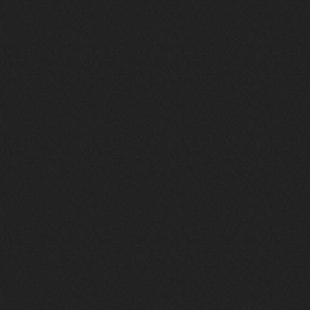
phps
24 сентября 2025
Thank You! Do u have FiRSUN EP?
Iwillrun
24 сентября 2025
phps
,
https://krakenfiles.com/view/JbPa
yQLh9u/file.html
phps
24 сентября 2025
У кого-нибудь есть альбом группы
Coldhaven?
Jappen
19 сентября 2025
Links don't work
nеrvous_dеvil
13 сентября 2025
https://www.youtube.com/watch?v=b
1wzwRCtNZU