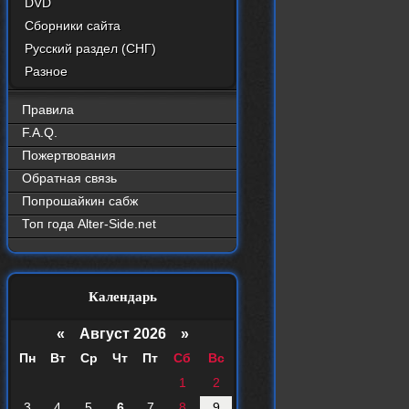
DVD
Сборники сайта
Русский раздел (СНГ)
Разное
Правила
F.A.Q.
Пожертвования
Обратная связь
Попрошайкин сабж
Топ года Alter-Side.net
Календарь
«
Август 2026 »
Пн
Вт
Ср
Чт
Пт
Сб
Вс
1
2
3
4
5
6
7
8
9