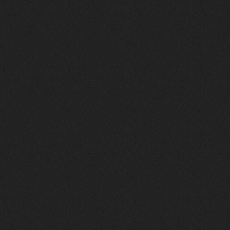
Вопрос знатокам, это ИИ?
https://www.youtube.com/watch?v=a
5YZmWEd88g&list=OLAK5uy_n3TkjIUkQ
583s7rxHLnmV0x1mkI2gn1Ho&index=1
nеrvous_dеvil
23 ноября 2025
https://www.youtube.com/watch?v=s
eCwCG7ve5s&pp=0gcJCfgAg6NKuzgg
nеrvous_dеvil
23 ноября 2025
https://www.youtube.com/watch?v=E
rm07sVZQDM
nеrvous_dеvil
22 ноября 2025
https://music.yandex.ru/album/388
43662/track/143171712?utm_medium=
copy_link&ref_id=a5056fc3-7489-49
18-957a-ca13d7892112
stillborn
5 ноября 2025
https://www.youtube.com/watch?v=-
T2Y811l0AA
nеrvous_dеvil
28 октября 2025
https://www.youtube.com/watch?v=m
NSXBDMnf20