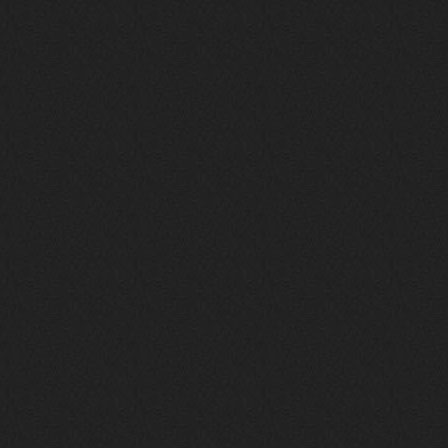
nеrvous_dеvil
12 февраля 2026
https://music.yandex.ru/album/153
71150/track/82348098?utm_medium=c
opy_link&ref_id=0f4136ef-5945-4b1
1-8732-cfc8bc1b4f03
Это
nеrvous_dеvil
12 февраля 2026
https://music.yandex.ru/album/380
70829/track/142531923?utm_medium=
copy_link&ref_id=1c14f9a1-88f2-49
e2-b80d-103260139806
И это
nеrvous_dеvil
12 февраля 2026
https://music.yandex.ru/album/402
36094/track/147272904?utm_medium=
copy_link&ref_id=4e79c869-f1ad-45
ea-9d2a-c331b9b15b47
Best
Iwillrun
10 февраля 2026
Цитата: BananaMokey