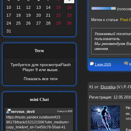
10
11
12
13
14
15
16
(голосов:
17
18
19
20
21
22
23
Метки к статье:
Post-
24
25
26
27
28
29
30
31
Уважаемый посетит
пользователь.
Мы рекомендуем В
именем.
Теги
Требуется для просмотра
Flash
1 мая 2025
К
Player 9
или выше.
Показать все теги
#1
от:
Ekzotika
(V.I.P.-
Регистрация: 12.05.201
mini Chat
Не
nеrvous_dеvil
6 августа 2026
их
https://music.yandex.ru/album/423
чт
96179/track/152121506?utm_medium=
copy_link&ref_id=7a450c78-50ad-41
Ка