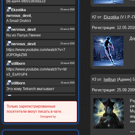
56-aa44-9f891d69da1d
Ekzotika
23 июля 2026
nеrvous_dеvil
,
#2
от:
Ekzotika
(V.I.P.-
A Small District
Регистрация: 12.05.201
nеrvous_dеvil
23 июля 2026
Nu из Папуа Гвинеи
До
nеrvous_dеvil
23 июля 2026
https://www.youtube.com/watch?v=7
zOPOlgkZ98
stillborn
24 июня 2026
https://www.youtube.com/watch?v=W
v3_EsAYsP4
#3
от:
Iwillrun
(Админ) 5
stillborn
19 июня 2026
Это кому Tetrarch вкатывает
Регистрация: 25.09.200
stillborn
19 июня 2026
Ря
https://www.youtube.com/watch?v=Y
уж
Только зарегистрированные
XINRQPkrkA
Mu
посетители могут писать в чате.
ан
Alternativshik_6
Designed by
WEBoss.Net
30 мая 2026
не
https://www.youtube.com/watch?v=z
UVvJjZIu_U
----