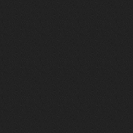
то можно?
swR
20 декабря 2025
aDmiter
,
aDmiter
19 декабря 2025
Поделюсь и своим лучшим ИИ
творением)
https://suno.com/s/22vOGsFcBx0tCq
Ho
Iwillrun
10 декабря 2025
stillborn
, вот это и главный аргумент в
пользу ии, будь это настоящая группа,
были бы синглы и мы бы всяко о группе
раньше услышали
stillborn
9 декабря 2025
Iwillrun
,
Эх жаль. Материал то что надо, даже с
учетом ии
Iwillrun
9 декабря 2025
stillborn
, почти уверен что ии, всё
думаю заливать это или нет
stillborn
9 декабря 2025