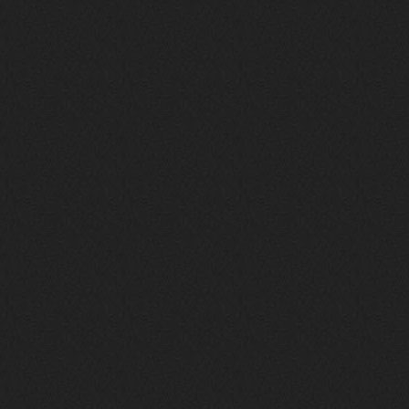
Давно на Сайд без vpn не
заходит?
Года 2
BananaMokey
10 февраля 2026
Ну, здравствуйте. Давно на Сайд без
vpn не заходит?
Или это
конкретный провайдер блочит?
must.err
28 января 2026
Посмотрел свою дату регистрации,
похоже я наврал про 15 лет ))
Ну 9, всё равно очень много, и спасибо
что поддерживаете жизнь ресурса
must.err
28 января 2026
Всем привет с Камчатки
Не часто, но с огромным
удовольствием погружаюсь в этот сайт,
в поисках чего-то интересного для
себя.
Блин, я не помню сколько я тут, но лет
15 кажется
Огромное спасибо за этот островок, со