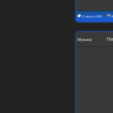
https://www.youtube.com/watch?v=a
5YZmWEd88g&list=OLAK5uy_n3TkjIUkQ
583s7rxHLnmV0x1mkI2gn1Ho&index=1
21 августа 2025
К
nеrvous_dеvil
23 ноября 2025
https://www.youtube.com/watch?v=s
eCwCG7ve5s&pp=0gcJCfgAg6NKuzgg
nеrvous_dеvil
23 ноября 2025
Thr
Музыка
:
https://www.youtube.com/watch?v=E
rm07sVZQDM
nеrvous_dеvil
22 ноября 2025
https://music.yandex.ru/album/388
43662/track/143171712?utm_medium=
copy_link&ref_id=a5056fc3-7489-49
18-957a-ca13d7892112
stillborn
5 ноября 2025
https://www.youtube.com/watch?v=-
T2Y811l0AA
nеrvous_dеvil
28 октября 2025
https://www.youtube.com/watch?v=m
NSXBDMnf20
phps
24 сентября 2025