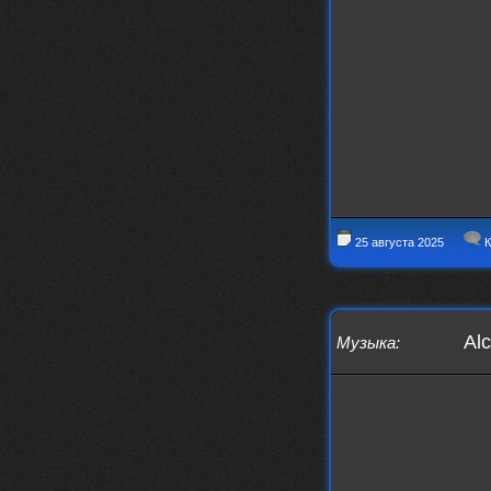
Iwillrun
17 января 2026
link179
, если кто-то другой возьмет на
себя подсчеты, тогда будет, у меня нет
времени этим заниматься уже
LD_MoD
13 января 2026
https://www.youtube.com/watch?v=S
lsEDkavoso
link179
13 января 2026
Всем привет! Топ будет?
AlexVeselin
31 декабря 2025
25 августа 2025
К
Всех любителей музыки, с
наступающим новым 2026 годом! Пусть
в новом году у всех нас будет все
хорошо, и побольше классной музыки!
aDmiter
29 декабря 2025
Alc
Музыка
:
https://open.spotify.com/track/4t
1fQQU8jc7oUPbfRpfNlh?si=efbe07f23
ebb42e9
Iwillrun
25 декабря 2025
aDmiter
, здорово, мп3-шку скачать где-
то можно?