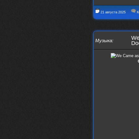
Thank You! Do u have FiRSUN EP?
Iwillrun
24 сентября 2025
21 августа 2025
К
phps
,
https://krakenfiles.com/view/JbPa
yQLh9u/file.html
phps
24 сентября 2025
У кого-нибудь есть альбом группы
We
Музыка
:
Coldhaven?
Do
Jappen
19 сентября 2025
Links don't work
nеrvous_dеvil
13 сентября 2025
https://www.youtube.com/watch?v=b
1wzwRCtNZU