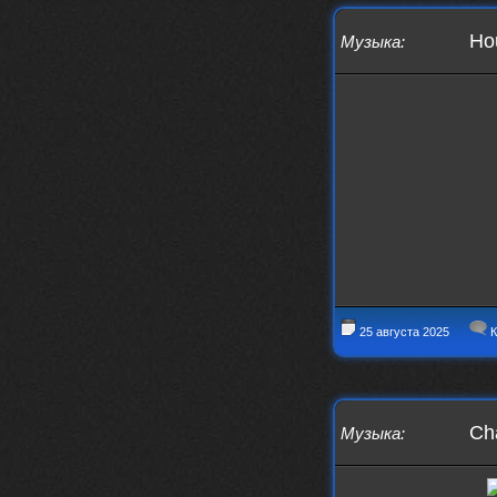
заходит?
Hou
Музыка
:
Года 2
BananaMokey
10 февраля 2026
Ну, здравствуйте. Давно на Сайд без
vpn не заходит?
Или это
конкретный провайдер блочит?
must.err
28 января 2026
Посмотрел свою дату регистрации,
похоже я наврал про 15 лет ))
Ну 9, всё равно очень много, и спасибо
что поддерживаете жизнь ресурса
must.err
28 января 2026
Всем привет с Камчатки
25 августа 2025
К
Не часто, но с огромным
удовольствием погружаюсь в этот сайт,
в поисках чего-то интересного для
себя.
Блин, я не помню сколько я тут, но лет
Cha
Музыка
:
15 кажется
Огромное спасибо за этот островок, со
своим духом и приятным мраком ))