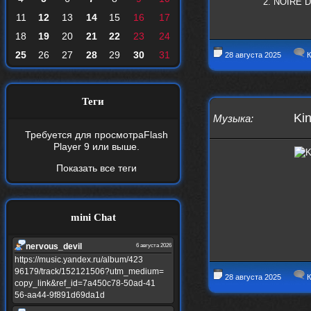
2. NOIRE D
11
12
13
14
15
16
17
18
19
20
21
22
23
24
25
26
27
28
29
30
31
28 августа 2025
К
Теги
Kin
Музыка
:
Требуется для просмотра
Flash
Player 9
или выше.
Показать все теги
mini Chat
nеrvous_dеvil
6 августа 2026
https://music.yandex.ru/album/423
96179/track/152121506?utm_medium=
28 августа 2025
К
copy_link&ref_id=7a450c78-50ad-41
56-aa44-9f891d69da1d