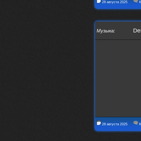
nеrvous_dеvil
28 августа 2025
К
https://music.yandex.ru/album/153
71150/track/82348098?utm_medium=c
opy_link&ref_id=0f4136ef-5945-4b1
1-8732-cfc8bc1b4f03
Des
Музыка
:
Это
nеrvous_dеvil
12 февраля 2026
https://music.yandex.ru/album/380
70829/track/142531923?utm_medium=
copy_link&ref_id=1c14f9a1-88f2-49
e2-b80d-103260139806
И это
nеrvous_dеvil
12 февраля 2026
https://music.yandex.ru/album/402
36094/track/147272904?utm_medium=
copy_link&ref_id=4e79c869-f1ad-45
ea-9d2a-c331b9b15b47
Best
Iwillrun
10 февраля 2026
28 августа 2025
К
Цитата: BananaMokey
Давно на Сайд без vpn не