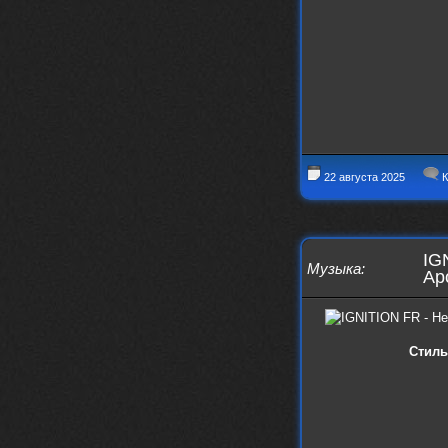
swR
20 декабря 2025
aDmiter
,
aDmiter
19 декабря 2025
Поделюсь и своим лучшим ИИ
творением)
https://suno.com/s/22vOGsFcBx0tCq
Ho
Iwillrun
10 декабря 2025
22 августа 2025
К
stillborn
, вот это и главный аргумент в
пользу ии, будь это настоящая группа,
были бы синглы и мы бы всяко о группе
раньше услышали
IG
stillborn
9 декабря 2025
Музыка
:
Apo
Iwillrun
,
Эх жаль. Материал то что надо, даже с
учетом ии
Iwillrun
9 декабря 2025
Стиль
stillborn
, почти уверен что ии, всё
думаю заливать это или нет
stillborn
9 декабря 2025
Вопрос знатокам, это ИИ?