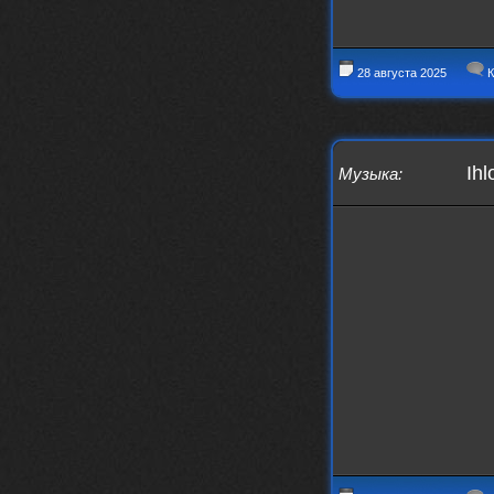
IMu5hgtLs/?igsh=MXg3ZGtvcmEwc2kxM
g==
nеrvous_dеvil
14 марта 2026
28 августа 2025
К
https://m.youtube.com/watch?v=jol
aO2Z6xCM
verdict
26 февраля 2026
Дим, треклист в greydaze с другого
Ihl
Музыка
:
релиза воткнул
Ekzotika
14 февраля 2026
nеrvous_dеvil
,спасибо!
In Deception
nеrvous_dеvil
12 февраля 2026
Патент лярд
nеrvous_dеvil
12 февраля 2026
https://music.yandex.ru/album/390
45146/track/144844687?utm_medium=
copy_link&ref_id=2477a339-9d4c-49
3b-8eec-5a365af7f0d0
Трезвость моей жизни
12 февраля 2026