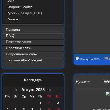
DVD
Сборники сайта
Русский раздел (СНГ)
Разное
Правила
F.A.Q.
Пожертвования
Обратная связь
Попрошайкин сабж
30 августа 2025
К
Топ года Alter-Side.net
Календарь
Wee
Музыка
:
«
Август 2025
»
Пн
Вт
Ср
Чт
Пт
Сб
Вс
1
2
3
4
5
6
7
8
9
10