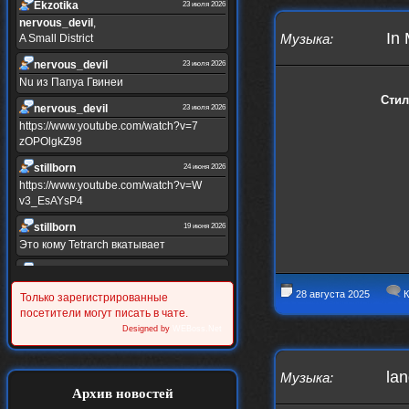
Ekzotika
23 июля 2026
nеrvous_dеvil
,
In 
Музыка
:
A Small District
nеrvous_dеvil
23 июля 2026
Nu из Папуа Гвинеи
Сти
nеrvous_dеvil
23 июля 2026
https://www.youtube.com/watch?v=7
zOPOlgkZ98
stillborn
24 июня 2026
https://www.youtube.com/watch?v=W
v3_EsAYsP4
stillborn
19 июня 2026
Это кому Tetrarch вкатывает
stillborn
19 июня 2026
https://www.youtube.com/watch?v=Y
28 августа 2025
К
Только зарегистрированные
XINRQPkrkA
посетители могут писать в чате.
Alternativshik_6
Designed by
WEBoss.Net
30 мая 2026
https://www.youtube.com/watch?v=z
UVvJjZIu_U
lan
Музыка
:
Alternativshik_6
2 мая 2026
Архив новостей
https://www.youtube.com/watch?v=D