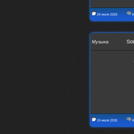
swR
20 декабря 2025
aDmiter
,
24 июля 2026
К
aDmiter
19 декабря 2025
Поделюсь и своим лучшим ИИ
творением)
https://suno.com/s/22vOGsFcBx0tCq
Ho
So
Музыка
:
Iwillrun
10 декабря 2025
stillborn
, вот это и главный аргумент в
пользу ии, будь это настоящая группа,
были бы синглы и мы бы всяко о группе
раньше услышали
stillborn
9 декабря 2025
Iwillrun
,
Эх жаль. Материал то что надо, даже с
учетом ии
Iwillrun
9 декабря 2025
stillborn
, почти уверен что ии, всё
думаю заливать это или нет
24 июля 2026
К
stillborn
9 декабря 2025
Вопрос знатокам, это ИИ?