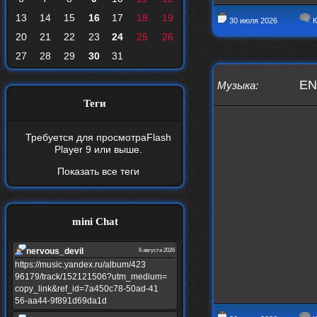
13
14
15
16
17
18
19
30 июля 2026
К
20
21
22
23
24
25
26
27
28
29
30
31
EN
Музыка
:
Теги
Требуется для просмотра
Flash
Player 9
или выше.
Показать все теги
mini Chat
nеrvous_dеvil
6 августа 2026
https://music.yandex.ru/album/423
96179/track/152121506?utm_medium=
copy_link&ref_id=7a450c78-50ad-41
56-aa44-9f891d69da1d