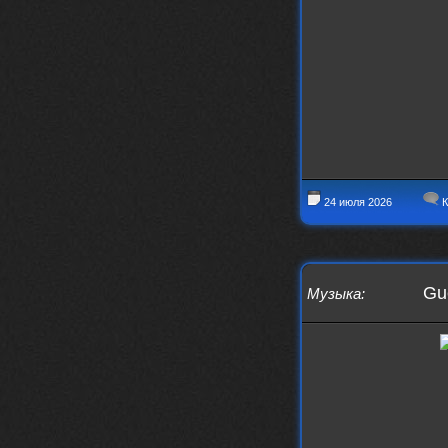
заходит?
Года 2
BananaMokey
10 февраля 2026
Ну, здравствуйте. Давно на Сайд без
vpn не заходит?
Или это
конкретный провайдер блочит?
must.err
28 января 2026
Посмотрел свою дату регистрации,
24 июля 2026
К
похоже я наврал про 15 лет ))
Ну 9, всё равно очень много, и спасибо
что поддерживаете жизнь ресурса
must.err
28 января 2026
Gue
Музыка
:
Всем привет с Камчатки
Не часто, но с огромным
удовольствием погружаюсь в этот сайт,
в поисках чего-то интересного для
себя.
Блин, я не помню сколько я тут, но лет
15 кажется
Огромное спасибо за этот островок, со
своим духом и приятным мраком ))