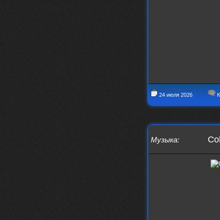
Iwillrun
17 января 2026
link179
, если кто-то другой возьмет на
себя подсчеты, тогда будет, у меня нет
времени этим заниматься уже
LD_MoD
13 января 2026
https://www.youtube.com/watch?v=S
lsEDkavoso
link179
13 января 2026
Всем привет! Топ будет?
24 июля 2026
К
AlexVeselin
31 декабря 2025
Всех любителей музыки, с
наступающим новым 2026 годом! Пусть
в новом году у всех нас будет все
хорошо, и побольше классной музыки!
Col
Музыка
:
aDmiter
29 декабря 2025
https://open.spotify.com/track/4t
1fQQU8jc7oUPbfRpfNlh?si=efbe07f23
ebb42e9
Iwillrun
25 декабря 2025
aDmiter
, здорово, мп3-шку скачать где-
то можно?