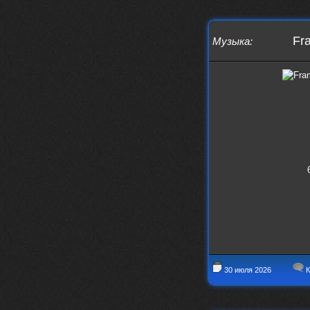
IMu5hgtLs/?igsh=MXg3ZGtvcmEwc2kxM
g==
Fra
nеrvous_dеvil
Музыка
:
14 марта 2026
https://m.youtube.com/watch?v=jol
aO2Z6xCM
verdict
26 февраля 2026
Дим, треклист в greydaze с другого
релиза воткнул
Ekzotika
14 февраля 2026
nеrvous_dеvil
,спасибо!
In Deception
nеrvous_dеvil
12 февраля 2026
Патент лярд
nеrvous_dеvil
12 февраля 2026
https://music.yandex.ru/album/390
45146/track/144844687?utm_medium=
copy_link&ref_id=2477a339-9d4c-49
3b-8eec-5a365af7f0d0
30 июля 2026
К
Трезвость моей жизни
12 февраля 2026