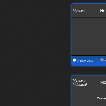
https://www.youtube.com/watch?v=a
5YZmWEd88g&list=OLAK5uy_n3TkjIUkQ
Hop
Музыка
:
583s7rxHLnmV0x1mkI2gn1Ho&index=1
nеrvous_dеvil
23 ноября 2025
https://www.youtube.com/watch?v=s
eCwCG7ve5s&pp=0gcJCfgAg6NKuzgg
nеrvous_dеvil
23 ноября 2025
https://www.youtube.com/watch?v=E
rm07sVZQDM
nеrvous_dеvil
22 ноября 2025
https://music.yandex.ru/album/388
43662/track/143171712?utm_medium=
copy_link&ref_id=a5056fc3-7489-49
24 июля 2026
К
18-957a-ca13d7892112
stillborn
5 ноября 2025
https://www.youtube.com/watch?v=-
T2Y811l0AA
Музыка
,
Mo
Industrial
:
nеrvous_dеvil
28 октября 2025
https://www.youtube.com/watch?v=m
NSXBDMnf20
Стиль
phps
24 сентября 2025