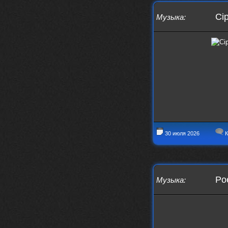
nеrvous_dеvil
https://music.yandex.ru/album/153
Cip
Музыка
:
71150/track/82348098?utm_medium=c
opy_link&ref_id=0f4136ef-5945-4b1
1-8732-cfc8bc1b4f03
Это
nеrvous_dеvil
12 февраля 2026
https://music.yandex.ru/album/380
70829/track/142531923?utm_medium=
copy_link&ref_id=1c14f9a1-88f2-49
e2-b80d-103260139806
И это
nеrvous_dеvil
12 февраля 2026
30 июля 2026
К
https://music.yandex.ru/album/402
36094/track/147272904?utm_medium=
copy_link&ref_id=4e79c869-f1ad-45
ea-9d2a-c331b9b15b47
Best
Poe
Музыка
:
Iwillrun
10 февраля 2026
Цитата: BananaMokey
Давно на Сайд без vpn не