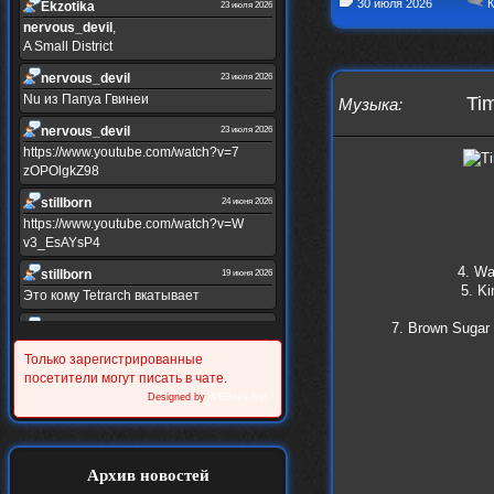
30 июля 2026
К
Ekzotika
23 июля 2026
nеrvous_dеvil
,
A Small District
nеrvous_dеvil
23 июля 2026
Nu из Папуа Гвинеи
Tim
Музыка
:
nеrvous_dеvil
23 июля 2026
https://www.youtube.com/watch?v=7
zOPOlgkZ98
stillborn
24 июня 2026
https://www.youtube.com/watch?v=W
v3_EsAYsP4
4. Wa
stillborn
19 июня 2026
5. Ki
Это кому Tetrarch вкатывает
stillborn
7. Brown Sugar 
19 июня 2026
https://www.youtube.com/watch?v=Y
Только зарегистрированные
XINRQPkrkA
посетители могут писать в чате.
Alternativshik_6
Designed by
WEBoss.Net
30 мая 2026
https://www.youtube.com/watch?v=z
UVvJjZIu_U
Alternativshik_6
2 мая 2026
Архив новостей
https://www.youtube.com/watch?v=D