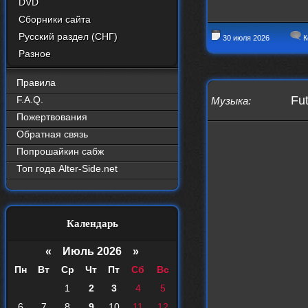
DVD
Сборники сайта
Русский раздел (СНГ)
30 июля 2026
К
Разное
Правила
Fu
F.A.Q.
Музыка
:
Пожертвования
Обратная связь
Попрошайкин сабж
Топ года Alter-Side.net
Календарь
«
Июль 2026
»
Пн
Вт
Ср
Чт
Пт
Сб
Вс
1
2
3
4
5
6
7
8
9
10
11
12