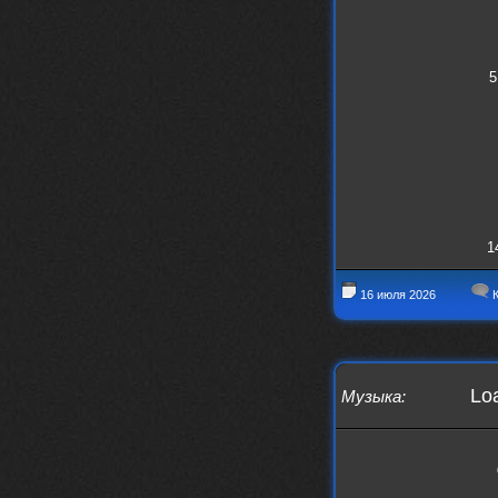
Thank You! Do u have FiRSUN EP?
Iwillrun
24 сентября 2025
phps
,
https://krakenfiles.com/view/JbPa
yQLh9u/file.html
5
phps
24 сентября 2025
У кого-нибудь есть альбом группы
Coldhaven?
Jappen
19 сентября 2025
Links don't work
nеrvous_dеvil
13 сентября 2025
1
https://www.youtube.com/watch?v=b
1wzwRCtNZU
16 июля 2026
К
Loa
Музыка
: