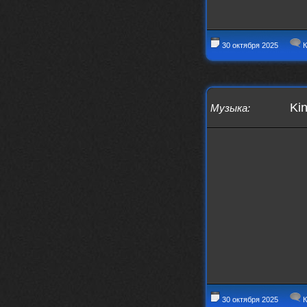
заходит?
Года 2
30 октября 2025
К
BananaMokey
10 февраля 2026
Ну, здравствуйте. Давно на Сайд без
vpn не заходит?
Или это
конкретный провайдер блочит?
Kin
Музыка
:
must.err
28 января 2026
Посмотрел свою дату регистрации,
похоже я наврал про 15 лет ))
Ну 9, всё равно очень много, и спасибо
что поддерживаете жизнь ресурса
must.err
28 января 2026
Всем привет с Камчатки
Не часто, но с огромным
удовольствием погружаюсь в этот сайт,
в поисках чего-то интересного для
себя.
Блин, я не помню сколько я тут, но лет
15 кажется
Огромное спасибо за этот островок, со
своим духом и приятным мраком ))
30 октября 2025
К