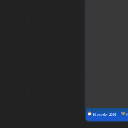
Thank You! Do u have FiRSUN EP?
Iwillrun
24 сентября 2025
phps
,
https://krakenfiles.com/view/JbPa
yQLh9u/file.html
phps
24 сентября 2025
У кого-нибудь есть альбом группы
Coldhaven?
Jappen
19 сентября 2025
Links don't work
nеrvous_dеvil
13 сентября 2025
https://www.youtube.com/watch?v=b
1wzwRCtNZU
30 октября 2025
К