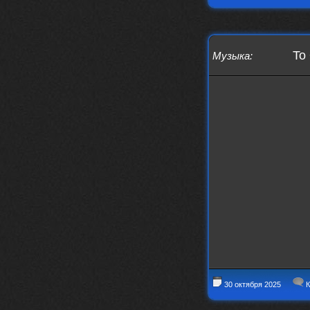
Iwillrun
17 января 2026
link179
, если кто-то другой возьмет на
себя подсчеты, тогда будет, у меня нет
времени этим заниматься уже
To
Музыка
:
LD_MoD
13 января 2026
https://www.youtube.com/watch?v=S
lsEDkavoso
link179
13 января 2026
Всем привет! Топ будет?
AlexVeselin
31 декабря 2025
Всех любителей музыки, с
наступающим новым 2026 годом! Пусть
в новом году у всех нас будет все
хорошо, и побольше классной музыки!
aDmiter
29 декабря 2025
https://open.spotify.com/track/4t
1fQQU8jc7oUPbfRpfNlh?si=efbe07f23
ebb42e9
Iwillrun
25 декабря 2025
aDmiter
, здорово, мп3-шку скачать где-
30 октября 2025
К
то можно?