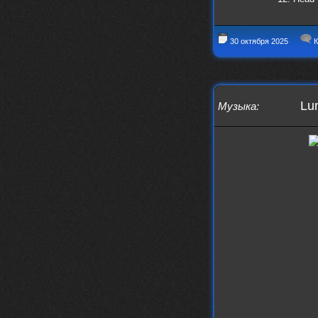
nеrvous_dеvil
https://music.yandex.ru/album/153
71150/track/82348098?utm_medium=c
opy_link&ref_id=0f4136ef-5945-4b1
30 октября 2025
К
1-8732-cfc8bc1b4f03
Это
nеrvous_dеvil
12 февраля 2026
Lu
Музыка
:
https://music.yandex.ru/album/380
70829/track/142531923?utm_medium=
copy_link&ref_id=1c14f9a1-88f2-49
e2-b80d-103260139806
И это
nеrvous_dеvil
12 февраля 2026
https://music.yandex.ru/album/402
36094/track/147272904?utm_medium=
copy_link&ref_id=4e79c869-f1ad-45
ea-9d2a-c331b9b15b47
Best
Iwillrun
10 февраля 2026
Цитата: BananaMokey
Давно на Сайд без vpn не