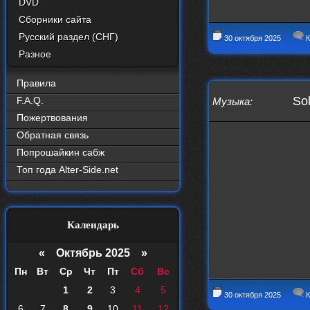
DVD
Сборники сайта
Русский раздел (СНГ)
30 октября 2025
К
Разное
Правила
Sol
F.A.Q.
Музыка
:
Пожертвования
Обратная связь
Попрошайкин сабж
Топ года Alter-Side.net
Календарь
«
Октябрь 2025
»
Пн
Вт
Ср
Чт
Пт
Сб
Вс
1
2
3
4
5
30 октября 2025
К
6
7
8
9
10
11
12