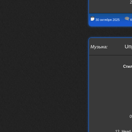
2
IMu5hgtLs/?igsh=MXg3ZGtvcmEwc2kxM
g==
nеrvous_dеvil
14 марта 2026
30 октября 2025
К
https://m.youtube.com/watch?v=jol
aO2Z6xCM
verdict
26 февраля 2026
Дим, треклист в greydaze с другого
Un
Музыка
:
релиза воткнул
Ekzotika
14 февраля 2026
nеrvous_dеvil
,спасибо!
Сти
In Deception
nеrvous_dеvil
12 февраля 2026
Патент лярд
nеrvous_dеvil
12 февраля 2026
https://music.yandex.ru/album/390
45146/track/144844687?utm_medium=
copy_link&ref_id=2477a339-9d4c-49
3b-8eec-5a365af7f0d0
0
Трезвость моей жизни
12. Head 
12 февраля 2026