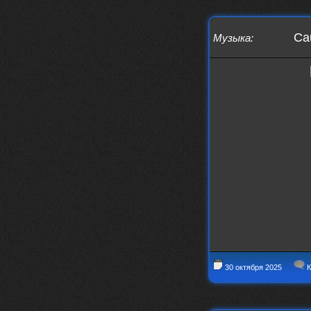
swR
20 декабря 2025
aDmiter
,
Cau
Музыка
:
aDmiter
19 декабря 2025
Поделюсь и своим лучшим ИИ
творением)
https://suno.com/s/22vOGsFcBx0tCq
Ho
Iwillrun
10 декабря 2025
stillborn
, вот это и главный аргумент в
пользу ии, будь это настоящая группа,
были бы синглы и мы бы всяко о группе
раньше услышали
stillborn
9 декабря 2025
Iwillrun
,
Эх жаль. Материал то что надо, даже с
учетом ии
Iwillrun
9 декабря 2025
stillborn
, почти уверен что ии, всё
думаю заливать это или нет
30 октября 2025
К
stillborn
9 декабря 2025
Вопрос знатокам, это ИИ?