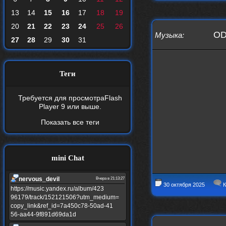
13
14
15
16
17
18
19
20
21
22
23
24
25
26
OD
Музыка
:
27
28
29
30
31
Теги
Требуется для просмотра
Flash
Player 9
или выше.
Показать все теги
mini Chat
nеrvous_dеvil
Вчера в 21:13:27
30 октября 2025
К
https://music.yandex.ru/album/423
96179/track/152121506?utm_medium=
copy_link&ref_id=7a450c78-50ad-41
56-aa44-9f891d69da1d