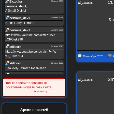
Ekzotika
Cur
23 июля 2026
Музыка
:
nеrvous_dеvil
,
A Small District
nеrvous_dеvil
23 июля 2026
Ст
Nu из Папуа Гвинеи
nеrvous_dеvil
23 июля 2026
https://www.youtube.com/watch?v=7
zOPOlgkZ98
stillborn
24 июня 2026
https://www.youtube.com/watch?v=W
v3_EsAYsP4
30 октября 2025
К
stillborn
19 июня 2026
Это кому Tetrarch вкатывает
stillborn
19 июня 2026
Sm
Музыка
:
https://www.youtube.com/watch?v=Y
Только зарегистрированные
XINRQPkrkA
посетители могут писать в чате.
Alternativshik_6
Designed by
WEBoss.Net
30 мая 2026
https://www.youtube.com/watch?v=z
UVvJjZIu_U
Alternativshik_6
2 мая 2026
Архив новостей
https://www.youtube.com/watch?v=D