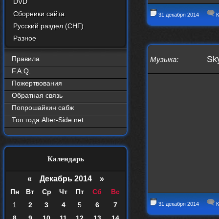
DVD
Сборники сайта
31 декабря 2014
К
Русский раздел (СНГ)
Разное
Sky
Правила
Музыка
:
F.A.Q.
Пожертвования
Обратная связь
Попрошайкин сабж
Топ года Alter-Side.net
Календарь
«
Декабрь 2014
»
Пн
Вт
Ср
Чт
Пт
Сб
Вс
1
2
3
4
5
6
7
31 декабря 2014
К
8
9
10
11
12
13
14