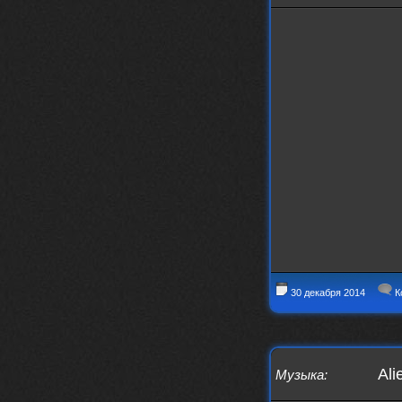
IMu5hgtLs/?igsh=MXg3ZGtvcmEwc2kxM
g==
nеrvous_dеvil
14 марта 2026
https://m.youtube.com/watch?v=jol
aO2Z6xCM
verdict
26 февраля 2026
Дим, треклист в greydaze с другого
релиза воткнул
Ekzotika
14 февраля 2026
nеrvous_dеvil
,спасибо!
In Deception
nеrvous_dеvil
12 февраля 2026
Патент лярд
nеrvous_dеvil
12 февраля 2026
30 декабря 2014
К
https://music.yandex.ru/album/390
45146/track/144844687?utm_medium=
copy_link&ref_id=2477a339-9d4c-49
3b-8eec-5a365af7f0d0
Ali
Музыка
:
Трезвость моей жизни
12 февраля 2026