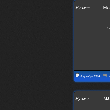
Iwillrun
17 января 2026
Mes
Музыка
:
link179
, если кто-то другой возьмет на
себя подсчеты, тогда будет, у меня нет
времени этим заниматься уже
LD_MoD
13 января 2026
С
https://www.youtube.com/watch?v=S
lsEDkavoso
link179
13 января 2026
Всем привет! Топ будет?
AlexVeselin
31 декабря 2025
Всех любителей музыки, с
наступающим новым 2026 годом! Пусть
в новом году у всех нас будет все
хорошо, и побольше классной музыки!
aDmiter
29 декабря 2025
28 декабря 2014
К
https://open.spotify.com/track/4t
1fQQU8jc7oUPbfRpfNlh?si=efbe07f23
ebb42e9
Iwillrun
25 декабря 2025
Mad
Музыка
:
aDmiter
, здорово, мп3-шку скачать где-
то можно?