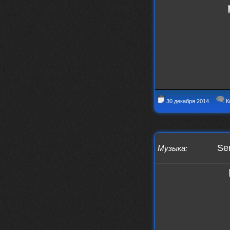
nеrvous_dеvil
https://music.yandex.ru/album/153
71150/track/82348098?utm_medium=c
opy_link&ref_id=0f4136ef-5945-4b1
1-8732-cfc8bc1b4f03
Это
nеrvous_dеvil
12 февраля 2026
https://music.yandex.ru/album/380
70829/track/142531923?utm_medium=
copy_link&ref_id=1c14f9a1-88f2-49
30 декабря 2014
К
e2-b80d-103260139806
И это
nеrvous_dеvil
12 февраля 2026
https://music.yandex.ru/album/402
Sen
36094/track/147272904?utm_medium=
Музыка
:
copy_link&ref_id=4e79c869-f1ad-45
ea-9d2a-c331b9b15b47
Best
Iwillrun
10 февраля 2026
Цитата: BananaMokey
Давно на Сайд без vpn не