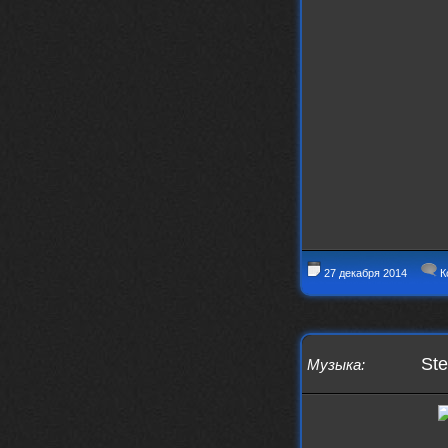
https://www.youtube.com/watch?v=a
5YZmWEd88g&list=OLAK5uy_n3TkjIUkQ
583s7rxHLnmV0x1mkI2gn1Ho&index=1
nеrvous_dеvil
23 ноября 2025
https://www.youtube.com/watch?v=s
eCwCG7ve5s&pp=0gcJCfgAg6NKuzgg
nеrvous_dеvil
23 ноября 2025
https://www.youtube.com/watch?v=E
rm07sVZQDM
nеrvous_dеvil
22 ноября 2025
https://music.yandex.ru/album/388
43662/track/143171712?utm_medium=
copy_link&ref_id=a5056fc3-7489-49
18-957a-ca13d7892112
27 декабря 2014
К
stillborn
5 ноября 2025
https://www.youtube.com/watch?v=-
T2Y811l0AA
Ste
Музыка
:
nеrvous_dеvil
28 октября 2025
https://www.youtube.com/watch?v=m
NSXBDMnf20
phps
24 сентября 2025