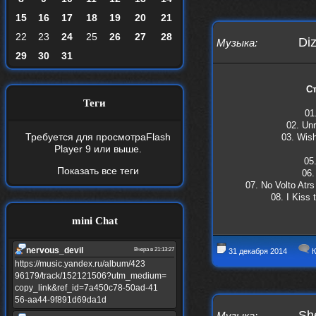
15
16
17
18
19
20
21
22
23
24
25
26
27
28
Diz
Музыка
:
29
30
31
С
Теги
01
02. Unr
Требуется для просмотра
Flash
03. Wish
Player 9
или выше.
05
Показать все теги
06.
07. No Volto Atr
08. I Kiss 
mini Chat
nеrvous_dеvil
Вчера в 21:13:27
31 декабря 2014
К
https://music.yandex.ru/album/423
96179/track/152121506?utm_medium=
copy_link&ref_id=7a450c78-50ad-41
56-aa44-9f891d69da1d
Sh
Музыка
: