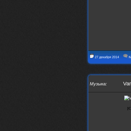
Thank You! Do u have FiRSUN EP?
Iwillrun
24 сентября 2025
phps
,
https://krakenfiles.com/view/JbPa
yQLh9u/file.html
phps
24 сентября 2025
У кого-нибудь есть альбом группы
Coldhaven?
Jappen
19 сентября 2025
Links don't work
27 декабря 2014
К
nеrvous_dеvil
13 сентября 2025
https://www.youtube.com/watch?v=b
1wzwRCtNZU
Van
Музыка
:
[С