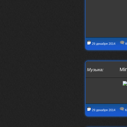
заходит?
Года 2
BananaMokey
10 февраля 2026
Ну, здравствуйте. Давно на Сайд без
vpn не заходит?
Или это
конкретный провайдер блочит?
29 декабря 2014
К
must.err
28 января 2026
Посмотрел свою дату регистрации,
похоже я наврал про 15 лет ))
Ну 9, всё равно очень много, и спасибо
Min
Музыка
:
что поддерживаете жизнь ресурса
must.err
28 января 2026
Всем привет с Камчатки
Не часто, но с огромным
удовольствием погружаюсь в этот сайт,
в поисках чего-то интересного для
себя.
Блин, я не помню сколько я тут, но лет
29 декабря 2014
К
15 кажется
Огромное спасибо за этот островок, со
своим духом и приятным мраком ))