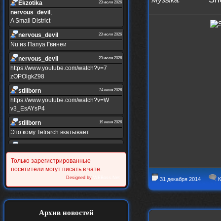
Ekzotika
23 июля 2026
nеrvous_dеvil
,
A Small District
nеrvous_dеvil
23 июля 2026
Nu из Папуа Гвинеи
nеrvous_dеvil
23 июля 2026
https://www.youtube.com/watch?v=7
zOPOlgkZ98
stillborn
24 июня 2026
https://www.youtube.com/watch?v=W
v3_EsAYsP4
stillborn
19 июня 2026
Это кому Tetrarch вкатывает
stillborn
19 июня 2026
https://www.youtube.com/watch?v=Y
Только зарегистрированные
XINRQPkrkA
посетители могут писать в чате.
Alternativshik_6
Designed by
WEBoss.Net
30 мая 2026
31 декабря 2014
К
https://www.youtube.com/watch?v=z
UVvJjZIu_U
Alternativshik_6
2 мая 2026
Архив новостей
https://www.youtube.com/watch?v=D