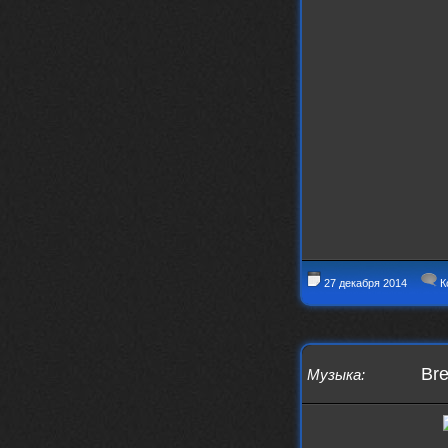
swR
20 декабря 2025
aDmiter
,
aDmiter
19 декабря 2025
Поделюсь и своим лучшим ИИ
творением)
https://suno.com/s/22vOGsFcBx0tCq
Ho
Iwillrun
10 декабря 2025
stillborn
, вот это и главный аргумент в
пользу ии, будь это настоящая группа,
были бы синглы и мы бы всяко о группе
раньше услышали
stillborn
9 декабря 2025
Iwillrun
,
27 декабря 2014
К
Эх жаль. Материал то что надо, даже с
учетом ии
Iwillrun
9 декабря 2025
stillborn
, почти уверен что ии, всё
Bre
Музыка
:
думаю заливать это или нет
stillborn
9 декабря 2025
Вопрос знатокам, это ИИ?