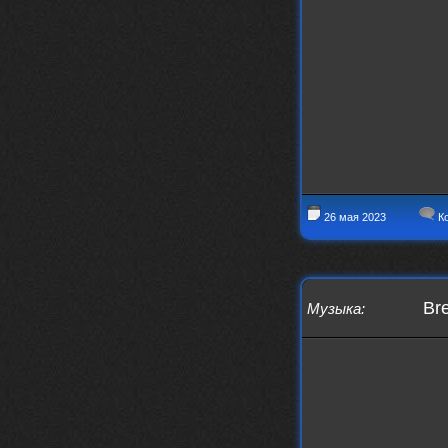
https://www.youtube.com/watch?v=a
5YZmWEd88g&list=OLAK5uy_n3TkjIUkQ
583s7rxHLnmV0x1mkI2gn1Ho&index=1
nеrvous_dеvil
23 ноября 2025
https://www.youtube.com/watch?v=s
eCwCG7ve5s&pp=0gcJCfgAg6NKuzgg
nеrvous_dеvil
23 ноября 2025
https://www.youtube.com/watch?v=E
rm07sVZQDM
nеrvous_dеvil
22 ноября 2025
26 мая 2023
Ко
https://music.yandex.ru/album/388
43662/track/143171712?utm_medium=
copy_link&ref_id=a5056fc3-7489-49
18-957a-ca13d7892112
stillborn
5 ноября 2025
Bre
Музыка
:
https://www.youtube.com/watch?v=-
T2Y811l0AA
nеrvous_dеvil
28 октября 2025
https://www.youtube.com/watch?v=m
NSXBDMnf20
phps
24 сентября 2025