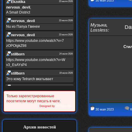
30 мая 2023
Ekzotika
23 июля 2026
nеrvous_dеvil
,
A Small District
nеrvous_dеvil
23 июля 2026
Музыка
,
Dan
Nu из Папуа Гвинеи
Lossless
:
nеrvous_dеvil
23 июля 2026
https://www.youtube.com/watch?v=7
zOPOlgkZ98
Стил
stillborn
24 июня 2026
https://www.youtube.com/watch?v=W
v3_EsAYsP4
stillborn
19 июня 2026
Это кому Tetrarch вкатывает
stillborn
19 июня 2026
https://www.youtube.com/watch?v=Y
Только зарегистрированные
XINRQPkrkA
посетители могут писать в чате.
Alternativshik_6
Designed by
WEBoss.Net
30 мая 2026
30 мая 2023
К
https://www.youtube.com/watch?v=z
UVvJjZIu_U
Alternativshik_6
2 мая 2026
Архив новостей
https://www.youtube.com/watch?v=D