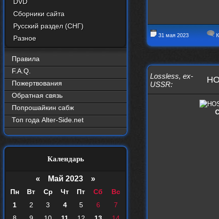
DVD
Сборники сайта
Русский раздел (СНГ)
31 мая 2023
К
Разное
Правила
F.A.Q.
Lossless
,
ex-
HO
Пожертвования
USSR
:
Обратная связь
Попрошайкин сабж
С
Топ года Alter-Side.net
Календарь
«
Май 2023
»
Пн
Вт
Ср
Чт
Пт
Сб
Вс
1
2
3
4
5
6
7
8
9
10
11
12
13
14