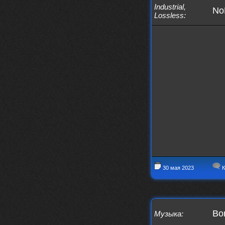
IMu5hgtLs/?igsh=MXg3ZGtvcmEwc2kxM
Industrial
,
No
g==
Lossless
:
nеrvous_dеvil
14 марта 2026
https://m.youtube.com/watch?v=jol
aO2Z6xCM
verdict
26 февраля 2026
Дим, треклист в greydaze с другого
релиза воткнул
Ekzotika
14 февраля 2026
nеrvous_dеvil
,спасибо!
In Deception
nеrvous_dеvil
12 февраля 2026
Патент лярд
nеrvous_dеvil
12 февраля 2026
https://music.yandex.ru/album/390
30 мая 2023
К
45146/track/144844687?utm_medium=
copy_link&ref_id=2477a339-9d4c-49
3b-8eec-5a365af7f0d0
Трезвость моей жизни
Bor
Музыка
:
12 февраля 2026