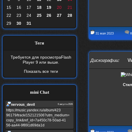
15
16
17
18
19
20
21
22
23
24
25
26
27
28
29
30
31
31 мая 2023
К
Теги
Требуется для просмотра
Flash
W
Дискографии
:
Player 9
или выше.
Показать все теги
Стил
mini Chat
nеrvous_dеvil
6 августа 2026
https://music.yandex.ru/album/423
96179/track/152121506?utm_medium=
copy_link&ref_id=7a450c78-50ad-41
56-aa44-9f891d69da1d