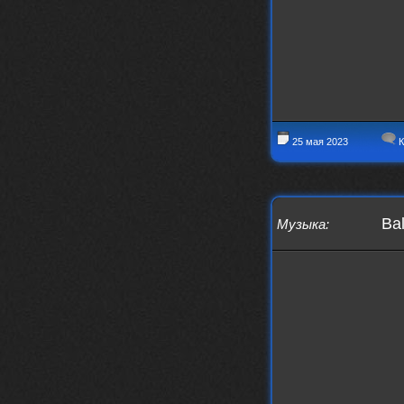
Thank You! Do u have FiRSUN EP?
Iwillrun
24 сентября 2025
phps
,
https://krakenfiles.com/view/JbPa
yQLh9u/file.html
phps
24 сентября 2025
У кого-нибудь есть альбом группы
Coldhaven?
25 мая 2023
К
Jappen
19 сентября 2025
Links don't work
nеrvous_dеvil
13 сентября 2025
https://www.youtube.com/watch?v=b
Ba
1wzwRCtNZU
Музыка
: