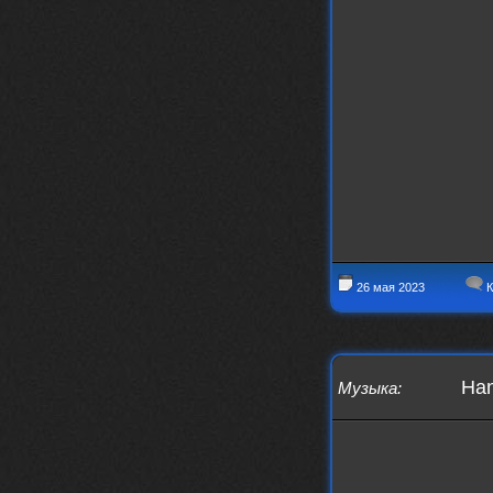
swR
20 декабря 2025
aDmiter
,
aDmiter
19 декабря 2025
Поделюсь и своим лучшим ИИ
творением)
https://suno.com/s/22vOGsFcBx0tCq
Ho
Iwillrun
10 декабря 2025
stillborn
, вот это и главный аргумент в
пользу ии, будь это настоящая группа,
были бы синглы и мы бы всяко о группе
раньше услышали
stillborn
9 декабря 2025
26 мая 2023
К
Iwillrun
,
Эх жаль. Материал то что надо, даже с
учетом ии
Iwillrun
9 декабря 2025
Han
Музыка
:
stillborn
, почти уверен что ии, всё
думаю заливать это или нет
stillborn
9 декабря 2025
Вопрос знатокам, это ИИ?