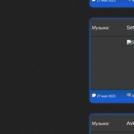
27 мая 2023
К
Iwillrun
17 января 2026
link179
, если кто-то другой возьмет на
себя подсчеты, тогда будет, у меня нет
времени этим заниматься уже
Set
Музыка
:
LD_MoD
13 января 2026
https://www.youtube.com/watch?v=S
lsEDkavoso
link179
13 января 2026
Всем привет! Топ будет?
AlexVeselin
31 декабря 2025
Всех любителей музыки, с
наступающим новым 2026 годом! Пусть
в новом году у всех нас будет все
хорошо, и побольше классной музыки!
aDmiter
29 декабря 2025
27 мая 2023
К
https://open.spotify.com/track/4t
1fQQU8jc7oUPbfRpfNlh?si=efbe07f23
ebb42e9
Iwillrun
25 декабря 2025
aDmiter
, здорово, мп3-шку скачать где-
Av
Музыка
:
то можно?