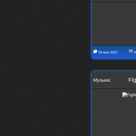
nеrvous_dеvil
https://music.yandex.ru/album/153
71150/track/82348098?utm_medium=c
opy_link&ref_id=0f4136ef-5945-4b1
1-8732-cfc8bc1b4f03
Это
nеrvous_dеvil
12 февраля 2026
https://music.yandex.ru/album/380
70829/track/142531923?utm_medium=
28 мая 2023
К
copy_link&ref_id=1c14f9a1-88f2-49
e2-b80d-103260139806
И это
nеrvous_dеvil
12 февраля 2026
Fi
Музыка
:
https://music.yandex.ru/album/402
36094/track/147272904?utm_medium=
copy_link&ref_id=4e79c869-f1ad-45
ea-9d2a-c331b9b15b47
Best
Iwillrun
10 февраля 2026
Цитата: BananaMokey
Давно на Сайд без vpn не