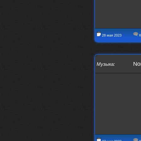
заходит?
Года 2
BananaMokey
10 февраля 2026
Ну, здравствуйте. Давно на Сайд без
28 мая 2023
К
vpn не заходит?
Или это
конкретный провайдер блочит?
must.err
28 января 2026
Посмотрел свою дату регистрации,
No
Музыка
:
похоже я наврал про 15 лет ))
Ну 9, всё равно очень много, и спасибо
что поддерживаете жизнь ресурса
must.err
28 января 2026
Всем привет с Камчатки
Не часто, но с огромным
удовольствием погружаюсь в этот сайт,
в поисках чего-то интересного для
себя.
Блин, я не помню сколько я тут, но лет
15 кажется
Огромное спасибо за этот островок, со
своим духом и приятным мраком ))