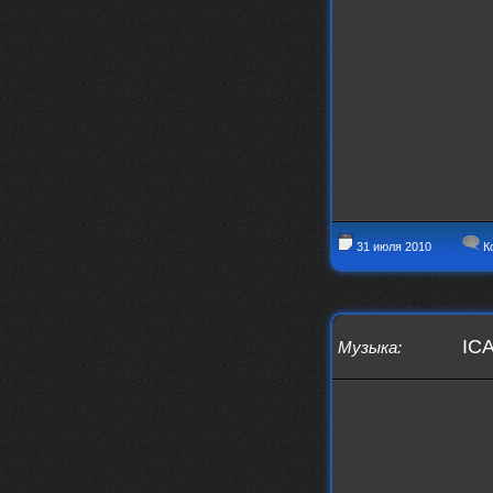
заходит?
Года 2
BananaMokey
10 февраля 2026
Ну, здравствуйте. Давно на Сайд без
vpn не заходит?
Или это
конкретный провайдер блочит?
must.err
28 января 2026
Посмотрел свою дату регистрации,
похоже я наврал про 15 лет ))
31 июля 2010
К
Ну 9, всё равно очень много, и спасибо
что поддерживаете жизнь ресурса
must.err
28 января 2026
Всем привет с Камчатки
ICA
Не часто, но с огромным
Музыка
:
удовольствием погружаюсь в этот сайт,
в поисках чего-то интересного для
себя.
Блин, я не помню сколько я тут, но лет
15 кажется
Огромное спасибо за этот островок, со
своим духом и приятным мраком ))