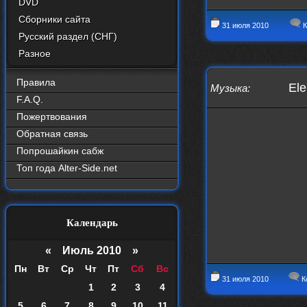
DVD
Сборники сайта
31 июля 2010
К
Русский раздел (СНГ)
Разное
Правила
Ele
Музыка
:
F.A.Q.
Пожертвования
Обратная связь
Попрошайкин сабж
Топ года Alter-Side.net
Календарь
«
Июль 2010
»
Пн
Вт
Ср
Чт
Пт
Сб
Вс
31 июля 2010
К
1
2
3
4
5
6
7
8
9
10
11