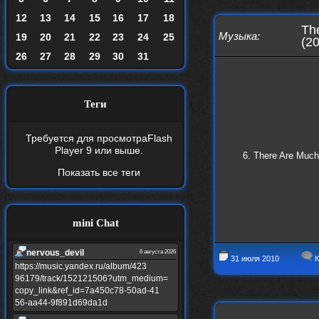
12
13
14
15
16
17
18
Th
Музыка
:
19
20
21
22
23
24
25
(2
26
27
28
29
30
31
Теги
Требуется для просмотра
Flash
Player 9
или выше.
6. There Are Much
Показать все теги
mini Chat
nеrvous_dеvil
6 августа 2026
31 июля 2010
К
https://music.yandex.ru/album/423
96179/track/152121506?utm_medium=
copy_link&ref_id=7a450c78-50ad-41
56-aa44-9f891d69da1d