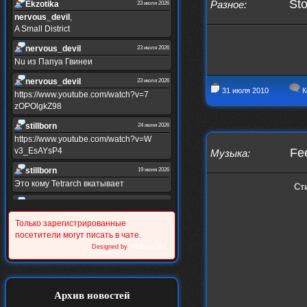
Sto
Разное
:
Ekzotika
23 июля 2026
nеrvous_dеvil
,
A Small District
nеrvous_dеvil
23 июля 2026
Nu из Папуа Гвинеи
nеrvous_dеvil
23 июля 2026
31 июля 2010
К
https://www.youtube.com/watch?v=7
zOPOlgkZ98
stillborn
24 июня 2026
https://www.youtube.com/watch?v=W
v3_EsAYsP4
Fee
Музыка
:
stillborn
19 июня 2026
Это кому Tetrarch вкатывает
Ст
stillborn
19 июня 2026
https://www.youtube.com/watch?v=Y
Только зарегистрированные
XINRQPkrkA
посетители могут писать в чате.
Alternativshik_6
Designed by
WEBoss.Net
30 мая 2026
https://www.youtube.com/watch?v=z
UVvJjZIu_U
Alternativshik_6
2 мая 2026
Архив новостей
https://www.youtube.com/watch?v=D