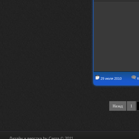
29 июля 2010
К
Назад
1
Дизайн и верстка by
Cerga
© 2011