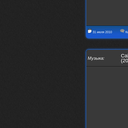
Iwillrun
17 января 2026
link179
, если кто-то другой возьмет на
себя подсчеты, тогда будет, у меня нет
времени этим заниматься уже
LD_MoD
13 января 2026
31 июля 2010
К
https://www.youtube.com/watch?v=S
lsEDkavoso
link179
13 января 2026
Всем привет! Топ будет?
Ca
Музыка
:
AlexVeselin
(2
31 декабря 2025
Всех любителей музыки, с
наступающим новым 2026 годом! Пусть
в новом году у всех нас будет все
хорошо, и побольше классной музыки!
aDmiter
29 декабря 2025
https://open.spotify.com/track/4t
1fQQU8jc7oUPbfRpfNlh?si=efbe07f23
ebb42e9
Iwillrun
25 декабря 2025
aDmiter
, здорово, мп3-шку скачать где-
то можно?