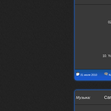
nеrvous_dеvil
https://music.yandex.ru/album/153
71150/track/82348098?utm_medium=c
opy_link&ref_id=0f4136ef-5945-4b1
1-8732-cfc8bc1b4f03
02
Это
nеrvous_dеvil
12 февраля 2026
https://music.yandex.ru/album/380
70829/track/142531923?utm_medium=
copy_link&ref_id=1c14f9a1-88f2-49
e2-b80d-103260139806
И это
10. Y
nеrvous_dеvil
12 февраля 2026
https://music.yandex.ru/album/402
36094/track/147272904?utm_medium=
copy_link&ref_id=4e79c869-f1ad-45
31 июля 2010
К
ea-9d2a-c331b9b15b47
Best
Iwillrun
10 февраля 2026
Cam
Музыка
:
Цитата: BananaMokey
Давно на Сайд без vpn не