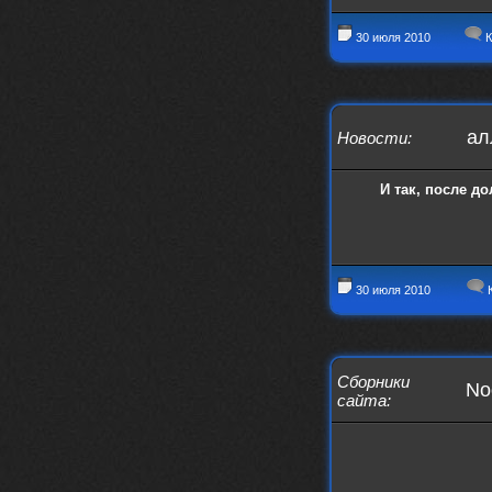
swR
20 декабря 2025
aDmiter
,
30 июля 2010
К
aDmiter
19 декабря 2025
Поделюсь и своим лучшим ИИ
творением)
https://suno.com/s/22vOGsFcBx0tCq
ал
Новости
:
Ho
Iwillrun
10 декабря 2025
И так, после до
stillborn
, вот это и главный аргумент в
пользу ии, будь это настоящая группа,
были бы синглы и мы бы всяко о группе
раньше услышали
stillborn
9 декабря 2025
30 июля 2010
К
Iwillrun
,
Эх жаль. Материал то что надо, даже с
учетом ии
Iwillrun
9 декабря 2025
Сборники
No
stillborn
, почти уверен что ии, всё
сайта
:
думаю заливать это или нет
stillborn
9 декабря 2025
Вопрос знатокам, это ИИ?