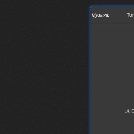
Thank You! Do u have FiRSUN EP?
Iwillrun
24 сентября 2025
Tor
Музыка
:
phps
,
https://krakenfiles.com/view/JbPa
yQLh9u/file.html
phps
24 сентября 2025
У кого-нибудь есть альбом группы
Coldhaven?
Jappen
19 сентября 2025
Links don't work
nеrvous_dеvil
13 сентября 2025
https://www.youtube.com/watch?v=b
1wzwRCtNZU
14. 