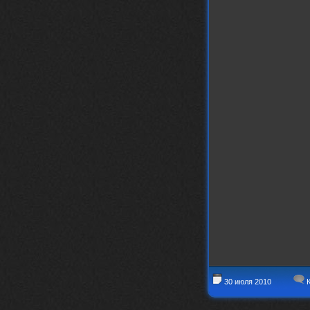
https://www.youtube.com/watch?v=a
5YZmWEd88g&list=OLAK5uy_n3TkjIUkQ
583s7rxHLnmV0x1mkI2gn1Ho&index=1
nеrvous_dеvil
23 ноября 2025
https://www.youtube.com/watch?v=s
eCwCG7ve5s&pp=0gcJCfgAg6NKuzgg
nеrvous_dеvil
23 ноября 2025
https://www.youtube.com/watch?v=E
rm07sVZQDM
nеrvous_dеvil
22 ноября 2025
https://music.yandex.ru/album/388
43662/track/143171712?utm_medium=
copy_link&ref_id=a5056fc3-7489-49
18-957a-ca13d7892112
stillborn
5 ноября 2025
https://www.youtube.com/watch?v=-
T2Y811l0AA
nеrvous_dеvil
28 октября 2025
https://www.youtube.com/watch?v=m
NSXBDMnf20
30 июля 2010
К
phps
24 сентября 2025