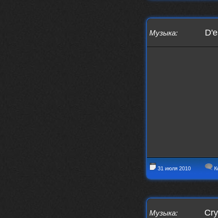
IMu5hgtLs/?igsh=MXg3ZGtvcmEwc2kxM
g==
nеrvous_dеvil
14 марта 2026
D'
Музыка
:
https://m.youtube.com/watch?v=jol
aO2Z6xCM
verdict
26 февраля 2026
Дим, треклист в greydaze с другого
релиза воткнул
Ekzotika
14 февраля 2026
nеrvous_dеvil
,спасибо!
In Deception
nеrvous_dеvil
12 февраля 2026
Патент лярд
nеrvous_dеvil
12 февраля 2026
https://music.yandex.ru/album/390
31 июля 2010
К
45146/track/144844687?utm_medium=
copy_link&ref_id=2477a339-9d4c-49
3b-8eec-5a365af7f0d0
Трезвость моей жизни
Cry
Музыка
:
12 февраля 2026