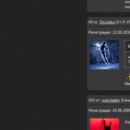
по
своим духом и приятным мраком ))
по
Iwillrun
17 января 2026
link179
, если кто-то другой возьмет на
#9
от:
Ekzotika
(V.I.P.-
себя подсчеты, тогда будет, у меня нет
времени этим заниматься уже
Регистрация: 12.05.201
LD_MoD
13 января 2026
https://www.youtube.com/watch?v=S
lsEDkavoso
link179
13 января 2026
н
Всем привет! Топ будет?
T
AlexVeselin
31 декабря 2025
Всех любителей музыки, с
наступающим новым 2026 годом! Пусть
Им
в новом году у всех нас будет все
хорошо, и побольше классной музыки!
aDmiter
29 декабря 2025
#10
от:
ivanvladim
(Свои
https://open.spotify.com/track/4t
1fQQU8jc7oUPbfRpfNlh?si=efbe07f23
Регистрация: 24.06.200
ebb42e9
Iwillrun
25 декабря 2025
Хо
aDmiter
, здорово, мп3-шку скачать где-