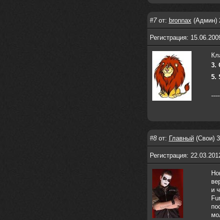
Давно на Сайд без vpn не
заходит?
#7
от:
bronnax
(Админ) 
Регистрация: 15.06.20
Года 2
Кл
BananaMokey
10 февраля 2026
3.
Ну, здравствуйте. Давно на Сайд без
5.
vpn не заходит?
Или это
конкретный провайдер блочит?
----
must.err
28 января 2026
Посмотрел свою дату регистрации,
похоже я наврал про 15 лет ))
Ну 9, всё равно очень много, и спасибо
что поддерживаете жизнь ресурса
#8
от:
Главный
(Свои) 3
must.err
28 января 2026
Регистрация: 22.03.201
Всем привет с Камчатки
Не часто, но с огромным
Но
удовольствием погружаюсь в этот сайт,
ве
в поисках чего-то интересного для
и 
себя.
Fu
Блин, я не помню сколько я тут, но лет
по
15 кажется
мо
Огромное спасибо за этот островок, со