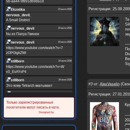
56-aa44-9f891d69da1d
Регистрация: 25.09.200
Ekzotika
23 июля 2026
nеrvous_dеvil
,
Та
A Small District
Si
nеrvous_dеvil
23 июля 2026
по
Nu из Папуа Гвинеи
зв
nеrvous_dеvil
23 июля 2026
----
https://www.youtube.com/watch?v=7
По
zOPOlgkZ98
Di
Be
stillborn
24 июня 2026
Si
https://www.youtube.com/watch?v=W
v3_EsAYsP4
stillborn
19 июня 2026
#3
от:
AlexVeselin
(Свои
Это кому Tetrarch вкатывает
stillborn
Регистрация: 27.01.201
19 июня 2026
https://www.youtube.com/watch?v=Y
Только зарегистрированные
XINRQPkrkA
Кр
посетители могут писать в чате.
Alternativshik_6
Designed by
WEBoss.Net
30 мая 2026
----
https://www.youtube.com/watch?v=z
202
UVvJjZIu_U
/**
/"K