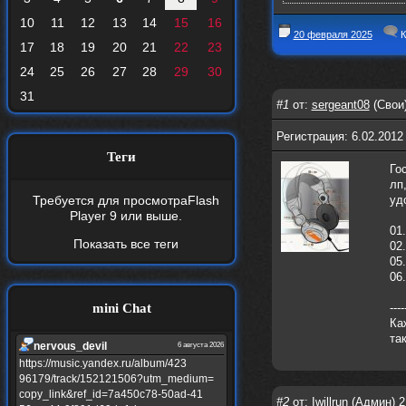
10
11
12
13
14
15
16
20 февраля 2025
К
17
18
19
20
21
22
23
24
25
26
27
28
29
30
31
#1
от:
sergeant08
(Свои)
Регистрация: 6.02.2012
Теги
Го
лп
Требуется для просмотра
Flash
уд
Player 9
или выше.
01
Показать все теги
02
05
06.
mini Chat
----
Ка
та
nеrvous_dеvil
6 августа 2026
https://music.yandex.ru/album/423
96179/track/152121506?utm_medium=
copy_link&ref_id=7a450c78-50ad-41
#2
от:
Iwillrun
(Админ) 2