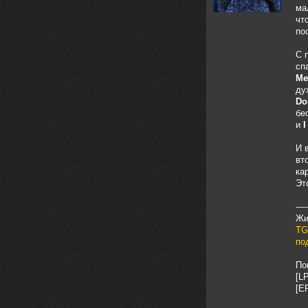
ма
nеrvous_dеvil
чт
12 февраля 2026
по
https://music.yandex.ru/album/153
71150/track/82348098?utm_medium=c
С 
opy_link&ref_id=0f4136ef-5945-4b1
сп
1-8732-cfc8bc1b4f03
Me
ду
Это
Do
nеrvous_dеvil
12 февраля 2026
бе
https://music.yandex.ru/album/380
и
I
70829/track/142531923?utm_medium=
copy_link&ref_id=1c14f9a1-88f2-49
И 
e2-b80d-103260139806
вт
И это
ка
Эт
nеrvous_dеvil
12 февраля 2026
https://music.yandex.ru/album/402
----
36094/track/147272904?utm_medium=
Жи
copy_link&ref_id=4e79c869-f1ad-45
TG
ea-9d2a-c331b9b15b47
по
Best
По
Iwillrun
10 февраля 2026
[LP
[EP
Цитата: BananaMokey