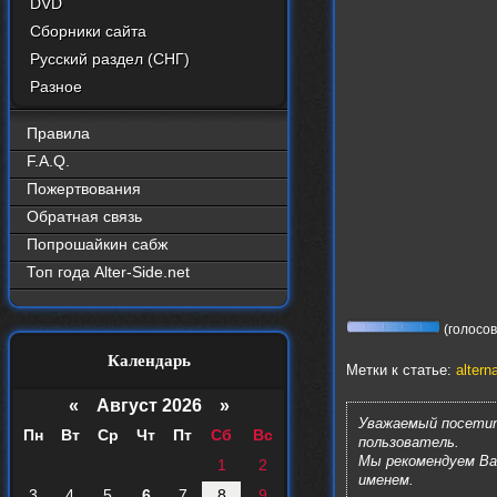
DVD
Сборники сайта
Русский раздел (СНГ)
Разное
Правила
F.A.Q.
Пожертвования
Обратная связь
Попрошайкин сабж
Топ года Alter-Side.net
(голосов:
Календарь
Метки к статье:
altern
«
Август 2026 »
Уважаемый посетит
Пн
Вт
Ср
Чт
Пт
Сб
Вс
пользователь.
Мы рекомендуем В
1
2
именем.
3
4
5
6
7
8
9