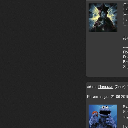
nеrvous_dеvil
28 марта 2026
https://www.instagram.com/reel/DU
IMu5hgtLs/?igsh=MXg3ZGtvcmEwc2kxM
g==
nеrvous_dеvil
14 марта 2026
https://m.youtube.com/watch?v=jol
aO2Z6xCM
Дв
verdict
26 февраля 2026
----
Дим, треклист в greydaze с другого
По
релиза воткнул
Di
Be
Ekzotika
14 февраля 2026
Si
nеrvous_dеvil
,спасибо!
In Deception
nеrvous_dеvil
12 февраля 2026
#6
от:
Пальмик
(Свои) 
Патент лярд
Регистрация: 21.06.201
nеrvous_dеvil
12 февраля 2026
https://music.yandex.ru/album/390
Вк
45146/track/144844687?utm_medium=
И 
copy_link&ref_id=2477a339-9d4c-49
зв
3b-8eec-5a365af7f0d0
По
Трезвость моей жизни