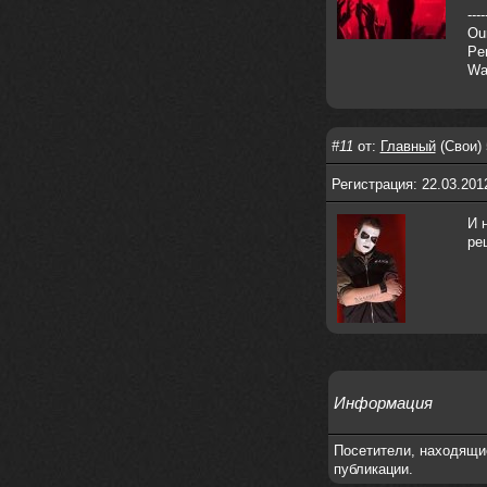
то можно?
----
Our
swR
20 декабря 2025
Per
aDmiter
,
Wag
aDmiter
19 декабря 2025
Поделюсь и своим лучшим ИИ
творением)
#11
от:
Главный
(Свои) 
https://suno.com/s/22vOGsFcBx0tCq
Ho
Регистрация: 22.03.201
Iwillrun
10 декабря 2025
И 
stillborn
, вот это и главный аргумент в
ре
пользу ии, будь это настоящая группа,
были бы синглы и мы бы всяко о группе
раньше услышали
stillborn
9 декабря 2025
Iwillrun
,
Эх жаль. Материал то что надо, даже с
учетом ии
Iwillrun
9 декабря 2025
Информация
stillborn
, почти уверен что ии, всё
думаю заливать это или нет
Посетители, находящи
публикации.
stillborn
9 декабря 2025