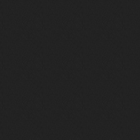
phps
24 сентября 2025
Thank You! Do u have FiRSUN EP?
Iwillrun
24 сентября 2025
phps
,
https://krakenfiles.com/view/JbPa
yQLh9u/file.html
phps
24 сентября 2025
У кого-нибудь есть альбом группы
Coldhaven?
Jappen
19 сентября 2025
Links don't work
nеrvous_dеvil
13 сентября 2025
https://www.youtube.com/watch?v=b
1wzwRCtNZU