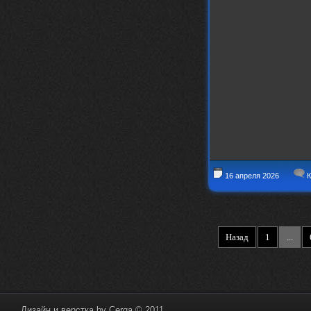
16 апреля 2026
К
Назад
1
...
Дизайн и верстка by
Cerga
© 2011