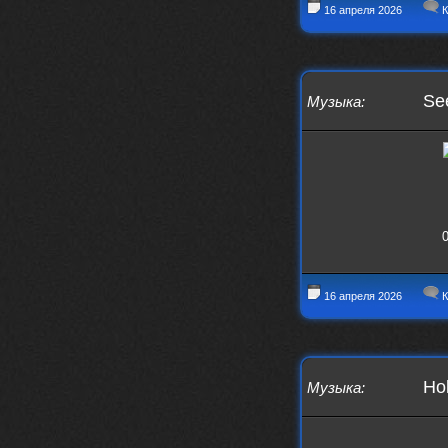
16 апреля 2026
К
phps
24 сентября 2025
Thank You! Do u have FiRSUN EP?
Iwillrun
24 сентября 2025
phps
,
https://krakenfiles.com/view/JbPa
yQLh9u/file.html
See
Музыка
:
phps
24 сентября 2025
У кого-нибудь есть альбом группы
Coldhaven?
Jappen
19 сентября 2025
Links don't work
0
nеrvous_dеvil
13 сентября 2025
https://www.youtube.com/watch?v=b
1wzwRCtNZU
16 апреля 2026
К
Hol
Музыка
: