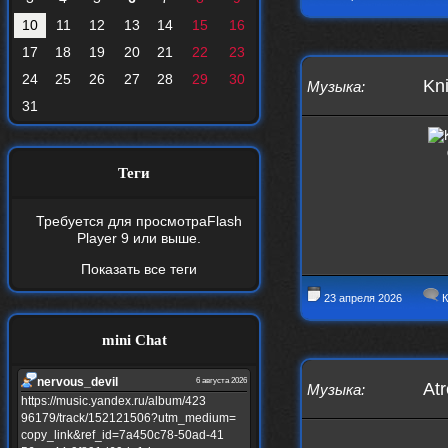
10
11
12
13
14
15
16
17
18
19
20
21
22
23
24
25
26
27
28
29
30
Kni
Музыка
:
31
Теги
Требуется для просмотра
Flash
Player 9
или выше.
Показать все теги
23 апреля 2026
К
mini Chat
nеrvous_dеvil
6 августа 2026
Atr
Музыка
:
https://music.yandex.ru/album/423
96179/track/152121506?utm_medium=
copy_link&ref_id=7a450c78-50ad-41