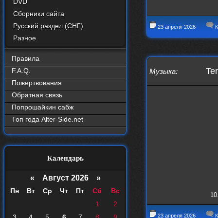
DVD
Сборники сайта
Русский раздел (СНГ)
23 апреля 2026
К
Разное
Правила
Ter
F.A.Q.
Музыка
:
Пожертвования
Обратная связь
Попрошайкин сабж
Топ года Alter-Side.net
Календарь
«
Август 2026 »
Пн
Вт
Ср
Чт
Пт
Сб
Вс
10
1
2
23 апреля 2026
К
3
4
5
6
7
8
9