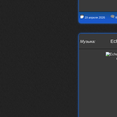
nеrvous_dеvil
28 марта 2026
https://www.instagram.com/reel/DU
IMu5hgtLs/?igsh=MXg3ZGtvcmEwc2kxM
g==
19 апреля 2026
К
nеrvous_dеvil
14 марта 2026
https://m.youtube.com/watch?v=jol
aO2Z6xCM
verdict
26 февраля 2026
Ech
Музыка
:
Дим, треклист в greydaze с другого
релиза воткнул
Ekzotika
14 февраля 2026
nеrvous_dеvil
,спасибо!
In Deception
nеrvous_dеvil
12 февраля 2026
Патент лярд
nеrvous_dеvil
12 февраля 2026
https://music.yandex.ru/album/390
45146/track/144844687?utm_medium=
copy_link&ref_id=2477a339-9d4c-49
3b-8eec-5a365af7f0d0
Трезвость моей жизни