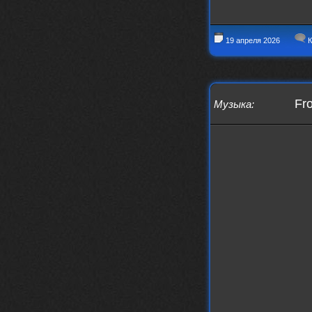
nеrvous_dеvil
12 февраля 2026
https://music.yandex.ru/album/153
19 апреля 2026
К
71150/track/82348098?utm_medium=c
opy_link&ref_id=0f4136ef-5945-4b1
1-8732-cfc8bc1b4f03
Это
Fro
Музыка
:
nеrvous_dеvil
12 февраля 2026
https://music.yandex.ru/album/380
70829/track/142531923?utm_medium=
copy_link&ref_id=1c14f9a1-88f2-49
e2-b80d-103260139806
И это
nеrvous_dеvil
12 февраля 2026
https://music.yandex.ru/album/402
36094/track/147272904?utm_medium=
copy_link&ref_id=4e79c869-f1ad-45
ea-9d2a-c331b9b15b47
Best
Iwillrun
10 февраля 2026
Цитата: BananaMokey