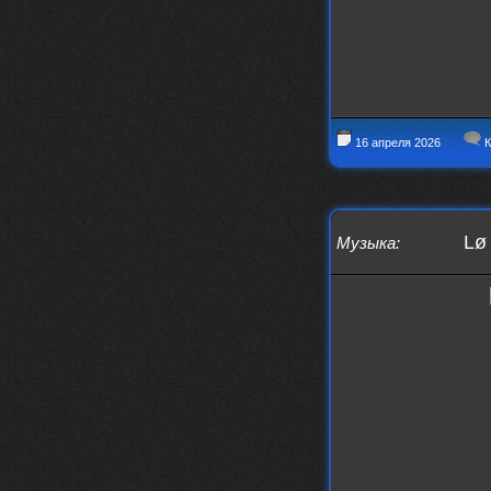
то можно?
swR
20 декабря 2025
aDmiter
,
aDmiter
19 декабря 2025
Поделюсь и своим лучшим ИИ
творением)
16 апреля 2026
К
https://suno.com/s/22vOGsFcBx0tCq
Ho
Iwillrun
10 декабря 2025
stillborn
, вот это и главный аргумент в
Lø 
Музыка
:
пользу ии, будь это настоящая группа,
были бы синглы и мы бы всяко о группе
раньше услышали
stillborn
9 декабря 2025
Iwillrun
,
Эх жаль. Материал то что надо, даже с
учетом ии
Iwillrun
9 декабря 2025
stillborn
, почти уверен что ии, всё
думаю заливать это или нет
stillborn
9 декабря 2025