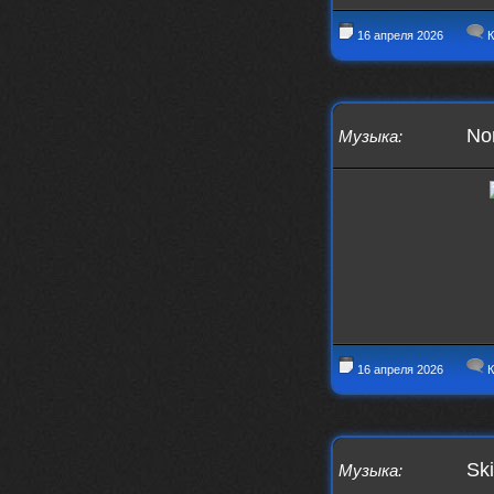
Давно на Сайд без vpn не
заходит?
16 апреля 2026
К
Года 2
Nor
BananaMokey
10 февраля 2026
Музыка
:
Ну, здравствуйте. Давно на Сайд без
vpn не заходит?
Или это
конкретный провайдер блочит?
must.err
28 января 2026
Посмотрел свою дату регистрации,
похоже я наврал про 15 лет ))
Ну 9, всё равно очень много, и спасибо
что поддерживаете жизнь ресурса
must.err
28 января 2026
Всем привет с Камчатки
16 апреля 2026
К
Не часто, но с огромным
удовольствием погружаюсь в этот сайт,
в поисках чего-то интересного для
себя.
Блин, я не помню сколько я тут, но лет
Ski
Музыка
:
15 кажется
Огромное спасибо за этот островок, со