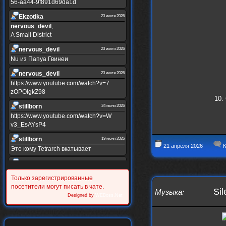
56-aa44-9f891d69da1d
Ekzotika
23 июля 2026
nеrvous_dеvil
,
A Small District
nеrvous_dеvil
23 июля 2026
Nu из Папуа Гвинеи
nеrvous_dеvil
23 июля 2026
https://www.youtube.com/watch?v=7
zOPOlgkZ98
10. 
stillborn
24 июня 2026
https://www.youtube.com/watch?v=W
v3_EsAYsP4
stillborn
19 июня 2026
21 апреля 2026
К
Это кому Tetrarch вкатывает
stillborn
19 июня 2026
https://www.youtube.com/watch?v=Y
Только зарегистрированные
XINRQPkrkA
посетители могут писать в чате.
Sil
Музыка
:
Alternativshik_6
Designed by
WEBoss.Net
30 мая 2026
https://www.youtube.com/watch?v=z
UVvJjZIu_U