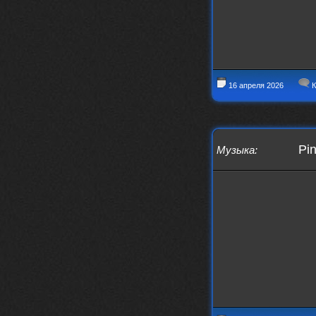
Вопрос знатокам, это ИИ?
https://www.youtube.com/watch?v=a
5YZmWEd88g&list=OLAK5uy_n3TkjIUkQ
583s7rxHLnmV0x1mkI2gn1Ho&index=1
nеrvous_dеvil
23 ноября 2025
https://www.youtube.com/watch?v=s
16 апреля 2026
К
eCwCG7ve5s&pp=0gcJCfgAg6NKuzgg
nеrvous_dеvil
23 ноября 2025
https://www.youtube.com/watch?v=E
rm07sVZQDM
Pin
Музыка
:
nеrvous_dеvil
22 ноября 2025
https://music.yandex.ru/album/388
43662/track/143171712?utm_medium=
copy_link&ref_id=a5056fc3-7489-49
18-957a-ca13d7892112
stillborn
5 ноября 2025
https://www.youtube.com/watch?v=-
T2Y811l0AA
nеrvous_dеvil
28 октября 2025
https://www.youtube.com/watch?v=m
NSXBDMnf20