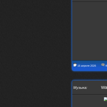
своим духом и приятным мраком ))
Iwillrun
17 января 2026
link179
, если кто-то другой возьмет на
себя подсчеты, тогда будет, у меня нет
времени этим заниматься уже
LD_MoD
13 января 2026
https://www.youtube.com/watch?v=S
lsEDkavoso
link179
13 января 2026
Всем привет! Топ будет?
AlexVeselin
31 декабря 2025
Всех любителей музыки, с
наступающим новым 2026 годом! Пусть
16 апреля 2026
К
в новом году у всех нас будет все
хорошо, и побольше классной музыки!
aDmiter
29 декабря 2025
https://open.spotify.com/track/4t
Wag
Музыка
:
1fQQU8jc7oUPbfRpfNlh?si=efbe07f23
ebb42e9
Iwillrun
25 декабря 2025
aDmiter
, здорово, мп3-шку скачать где-