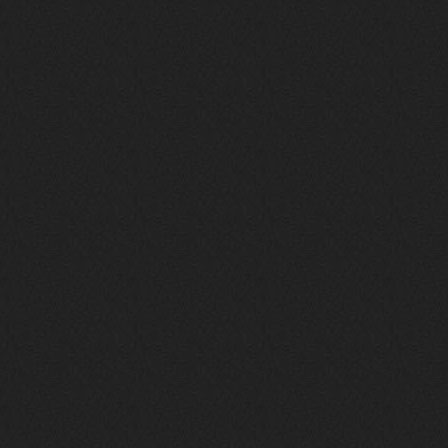
BananaMokey
10 февраля 2026
Ну, здравствуйте. Давно на Сайд без
vpn не заходит?
Или это
конкретный провайдер блочит?
must.err
28 января 2026
Посмотрел свою дату регистрации,
похоже я наврал про 15 лет ))
Ну 9, всё равно очень много, и спасибо
что поддерживаете жизнь ресурса
must.err
28 января 2026
Всем привет с Камчатки
Не часто, но с огромным
удовольствием погружаюсь в этот сайт,
в поисках чего-то интересного для
себя.
Блин, я не помню сколько я тут, но лет
15 кажется
Огромное спасибо за этот островок, со
своим духом и приятным мраком ))
Iwillrun
17 января 2026
link179
, если кто-то другой возьмет на
себя подсчеты, тогда будет, у меня нет
времени этим заниматься уже