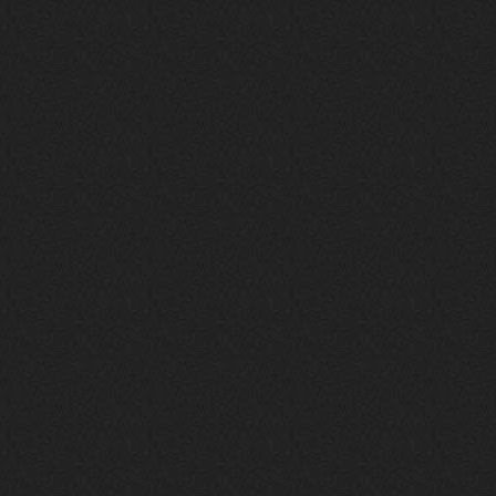
LD_MoD
13 января 2026
https://www.youtube.com/watch?v=S
lsEDkavoso
link179
13 января 2026
Всем привет! Топ будет?
AlexVeselin
31 декабря 2025
Всех любителей музыки, с
наступающим новым 2026 годом! Пусть
в новом году у всех нас будет все
хорошо, и побольше классной музыки!
aDmiter
29 декабря 2025
https://open.spotify.com/track/4t
1fQQU8jc7oUPbfRpfNlh?si=efbe07f23
ebb42e9
Iwillrun
25 декабря 2025
aDmiter
, здорово, мп3-шку скачать где-
то можно?
swR
20 декабря 2025
aDmiter
,
aDmiter
19 декабря 2025