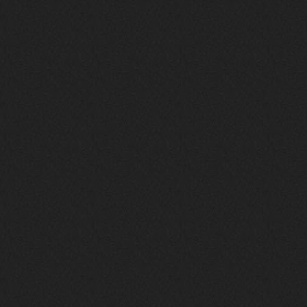
Поделюсь и своим лучшим ИИ
творением)
https://suno.com/s/22vOGsFcBx0tCq
Ho
Iwillrun
10 декабря 2025
stillborn
, вот это и главный аргумент в
пользу ии, будь это настоящая группа,
были бы синглы и мы бы всяко о группе
раньше услышали
stillborn
9 декабря 2025
Iwillrun
,
Эх жаль. Материал то что надо, даже с
учетом ии
Iwillrun
9 декабря 2025
stillborn
, почти уверен что ии, всё
думаю заливать это или нет
stillborn
9 декабря 2025
Вопрос знатокам, это ИИ?
https://www.youtube.com/watch?v=a
5YZmWEd88g&list=OLAK5uy_n3TkjIUkQ
583s7rxHLnmV0x1mkI2gn1Ho&index=1