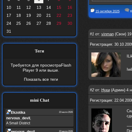
10
11
12
13
14
15
16
15 октября 2025
К
17
18
19
20
21
22
23
24
25
26
27
28
29
30
31
#1
от:
vinman
(Свои) 19
Регистрация: 30.10.200
Теги
ILi
Требуется для просмотра
Flash
Iwi
Player 9
или выше.
Показать все теги
#2
от:
Нуки
(Админ) 4 н
mini Chat
Регистрация: 22.04.200
Си
Ekzotika
23 июля 2026
сд
nеrvous_dеvil
,
A Small District
----
Dis
nеrvous_dеvil
23 июля 2026