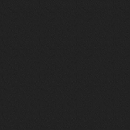
Это
nеrvous_dеvil
12 февраля 2026
https://music.yandex.ru/album/380
70829/track/142531923?utm_medium=
copy_link&ref_id=1c14f9a1-88f2-49
e2-b80d-103260139806
И это
nеrvous_dеvil
12 февраля 2026
https://music.yandex.ru/album/402
36094/track/147272904?utm_medium=
copy_link&ref_id=4e79c869-f1ad-45
ea-9d2a-c331b9b15b47
Best
Iwillrun
10 февраля 2026
Цитата: BananaMokey
Давно на Сайд без vpn не
заходит?
Года 2