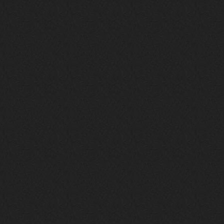
nеrvous_dеvil
23 ноября 2025
https://www.youtube.com/watch?v=s
eCwCG7ve5s&pp=0gcJCfgAg6NKuzgg
nеrvous_dеvil
23 ноября 2025
https://www.youtube.com/watch?v=E
rm07sVZQDM
nеrvous_dеvil
22 ноября 2025
https://music.yandex.ru/album/388
43662/track/143171712?utm_medium=
copy_link&ref_id=a5056fc3-7489-49
18-957a-ca13d7892112
stillborn
5 ноября 2025
https://www.youtube.com/watch?v=-
T2Y811l0AA
nеrvous_dеvil
28 октября 2025
https://www.youtube.com/watch?v=m
NSXBDMnf20
phps
24 сентября 2025
Thank You! Do u have FiRSUN EP?
Iwillrun
24 сентября 2025
phps
,
https://krakenfiles.com/view/JbPa
yQLh9u/file.html