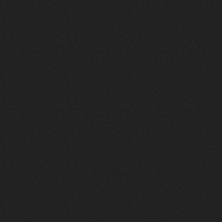
phps
24 сентября 2025
У кого-нибудь есть альбом группы
Coldhaven?
Jappen
19 сентября 2025
Links don't work
nеrvous_dеvil
13 сентября 2025
https://www.youtube.com/watch?v=b
1wzwRCtNZU
nеrvous_dеvil
11 сентября 2025
https://open.spotify.com/track/7H
fKXzt7CTgWXk97fxGIwc