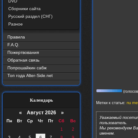
DVD
Сборники сайта
Русский раздел (СНГ)
Разное
Правила
F.A.Q.
Пожертвования
Обратная связь
Попрошайкин сабж
Топ года Alter-Side.net
(голосов:
Календарь
Метки к статье:
nu met
«
Август 2026 »
Уважаемый посетит
Пн
Вт
Ср
Чт
Пт
Сб
Вс
пользователь.
Мы рекомендуем В
1
2
именем.
3
4
5
6
7
8
9