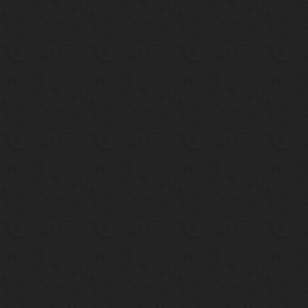
https://m.youtube.com/watch?v=jol
aO2Z6xCM
verdict
26 февраля 2026
Дим, треклист в greydaze с другого
релиза воткнул
Ekzotika
14 февраля 2026
nеrvous_dеvil
,спасибо!
In Deception
nеrvous_dеvil
12 февраля 2026
Патент лярд
nеrvous_dеvil
12 февраля 2026
https://music.yandex.ru/album/390
45146/track/144844687?utm_medium=
copy_link&ref_id=2477a339-9d4c-49
3b-8eec-5a365af7f0d0
Трезвость моей жизни
nеrvous_dеvil
12 февраля 2026
https://music.yandex.ru/album/153
71150/track/82348098?utm_medium=c
opy_link&ref_id=0f4136ef-5945-4b1
1-8732-cfc8bc1b4f03