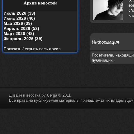
5.
your window вышел
Архив новостей
еб
с*
nеrvous_dеvil
19 апреля 2026
Июль 2026 (33)
кл
Альбом года баста/гуф
Июнь 2026 (40)
Май 2026 (39)
Alternativshik_6
15 апреля 2026
Апрель 2026 (52)
https://www.youtube.com/watch?v=k
Март 2026 (48)
yHesI7AYKg
Февраль 2026 (39)
Информация
Ellin
3 апреля 2026
Показать / скрыть весь архив
зашел на сайт спустя 10 лет, почитал
Посетители, находящи
старые комменты
публикации.
nеrvous_dеvil
29 марта 2026
Всем привет, здоровь и скидок в
аптеках)
nеrvous_dеvil
28 марта 2026
https://www.youtube.com/watch?v=Z
Дизайн и верстка by
Cerga
© 2011
paqP0LvRH4
Все права на публикуемые материалы принадлежат их владельцам. 
nеrvous_dеvil
28 марта 2026
https://www.instagram.com/reel/DU
IMu5hgtLs/?igsh=MXg3ZGtvcmEwc2kxM
g==
nеrvous_dеvil
14 марта 2026