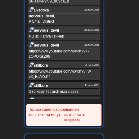
56-aa44-9f891d69da1d
Ekzotika
23 июля 2026
nеrvous_dеvil
,
A Small District
nеrvous_dеvil
23 июля 2026
Nu из Папуа Гвинеи
nеrvous_dеvil
23 июля 2026
https://www.youtube.com/watch?v=7
zOPOlgkZ98
stillborn
24 июня 2026
https://www.youtube.com/watch?v=W
v3_EsAYsP4
stillborn
19 июня 2026
Это кому Tetrarch вкатывает
stillborn
19 июня 2026
https://www.youtube.com/watch?v=Y
Только зарегистрированные
XINRQPkrkA
посетители могут писать в чате.
Alternativshik_6
Designed by
WEBoss.Net
30 мая 2026
https://www.youtube.com/watch?v=z
UVvJjZIu_U