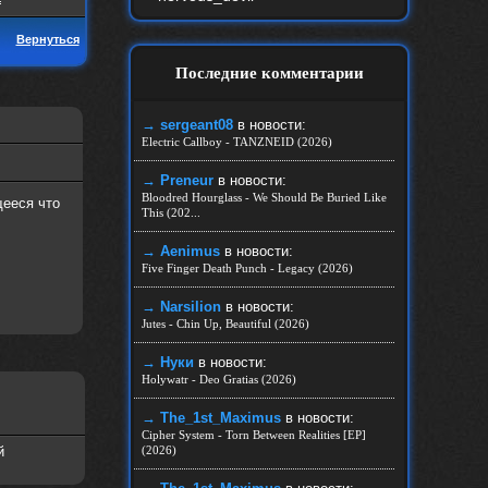
Вернуться
Последние комментарии
→ sergeant08
в новости:
Electric Callboy - TANZNEID (2026)
→ Preneur
в новости:
Bloodred Hourglass - We Should Be Buried Like
щееся что
This (202...
→ Aenimus
в новости:
Five Finger Death Punch - Legacy (2026)
→ Narsilion
в новости:
Jutes - Chin Up, Beautiful (2026)
→ Нуки
в новости:
Holywatr - Deo Gratias (2026)
→ The_1st_Maximus
в новости:
Cipher System - Torn Between Realities [EP]
й
(2026)