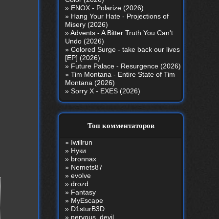
»
ENOX - Polarize (2026)
»
Hang Your Hate - Projections of
Misery (2026)
»
Advents - A Bitter Truth You Can't
Undo (2026)
»
Colored Surge - take back our lives
[EP] (2026)
»
Future Palace - Resurgence (2026)
»
Tim Montana - Entire State of Tim
Montana (2026)
»
Sorry X - EXES (2026)
Топ комментаторов
»
Iwillrun
»
Нуки
»
bronnax
»
Nemets87
»
evolve
»
drozd
»
Fantasy
»
MyEscape
»
D1sturB3D
»
nеrvous_dеvil