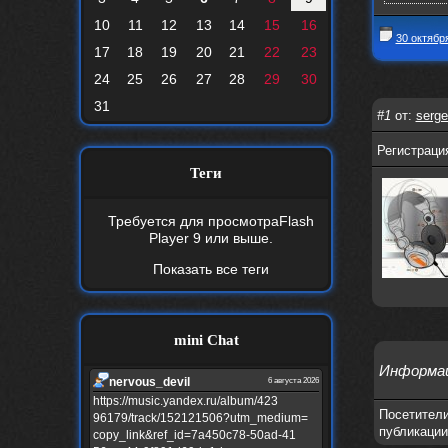
10
11
12
13
14
15
16
30 октябр
17
18
19
20
21
22
23
24
25
26
27
28
29
30
31
#1
от:
serge
Регистрация
Теги
Требуется для просмотра
Flash
Player 9
или выше.
Показать все теги
mini Chat
Информа
nеrvous_dеvil
6 августа 2026
https://music.yandex.ru/album/423
Посетители
96179/track/152121506?utm_medium=
публикации
copy_link&ref_id=7a450c78-50ad-41