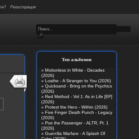
ли?
Регистрация
Топ альбомов
»
Motionless in White - Decades
(2026)
»
Loathe - A Stranger to You (2026)
»
Quicksand - Bring on the Psychics
(2026)
»
Red Method - Vol 1: As in Life [EP]
(2026)
»
Protest the Hero - Within (2026)
»
Five Finger Death Punch - Legacy
(2026)
»
Poe the Passenger - ALTR, Pt. 1
(2026)
»
Guerrilla Warfare - A Splash Of
Color (2026)