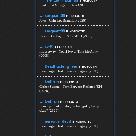
→ The_1st_Maximus
в новости:
Loathe - A Stranger to You (2026)
→ sergeant08
в новости:
Jutes - Chin Up, Beautiful (2026)
→ sergeant08
в новости:
Electric Callboy - TANZNEID (2026)
→ swR
в новости:
Fades Away - You'll Never Take Me Alive
(2008)
→ DeadFuckingFear
в новости:
Five Finger Death Punch - Legacy (2026)
→ Iwillrun
в новости:
Cipher System - Torn Between Realities [EP]
(2026)
→ Iwillrun
в новости:
Framing Hanley - do you feel guilty being
okay? (2026)
→ nеrvous_dеvil
в новости:
Five Finger Death Punch - Legacy (2026)