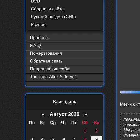
DVD
Сборники сайта
Русский раздел (СНГ)
Разное
Правила
F.A.Q.
Пожертвования
Обратная связь
Попрошайкин сабж
Топ года Alter-Side.net
Календарь
Метки к с
«
Август 2026 »
Уважаем
Пн
Вт
Ср
Чт
Пт
Сб
Вс
пользов
Мы рек
1
2
именем.
3
4
5
6
7
8
9