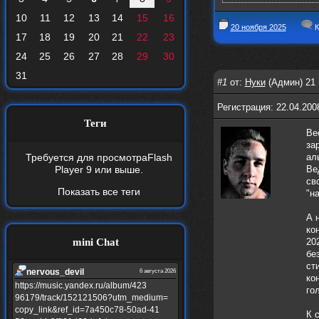
10
11
12
13
14
15
16
20 ноября 2025
К
17
18
19
20
21
22
23
24
25
26
27
28
29
30
31
#1
от:
Нуки
(Админ) 21 
Регистрация: 22.04.200
Теги
Ве
за
Требуется для просмотра
Flash
ал
Player 9
или выше.
Ве
св
Показать все теги
"н
А 
ко
mini Chat
20
бе
ст
nеrvous_dеvil
6 августа 2026
ко
https://music.yandex.ru/album/423
го
96179/track/152121506?utm_medium=
copy_link&ref_id=7a450c78-50ad-41
К 