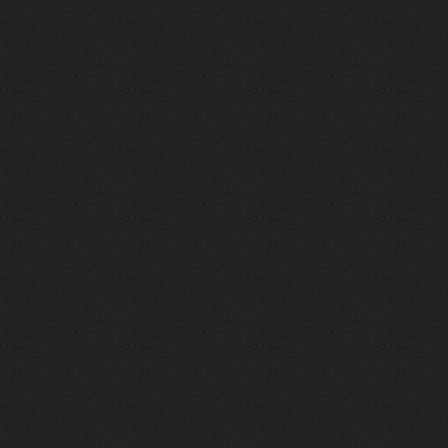
то можно?
swR
20 декабря 2025
aDmiter
,
aDmiter
19 декабря 2025
Поделюсь и своим лучшим ИИ
творением)
https://suno.com/s/22vOGsFcBx0tCq
Ho
Iwillrun
10 декабря 2025
stillborn
, вот это и главный аргумент в
пользу ии, будь это настоящая группа,
были бы синглы и мы бы всяко о группе
раньше услышали
stillborn
9 декабря 2025
Iwillrun
,
Эх жаль. Материал то что надо, даже с
учетом ии
Iwillrun
9 декабря 2025
stillborn
, почти уверен что ии, всё
думаю заливать это или нет
stillborn
9 декабря 2025