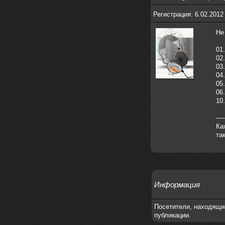
nеrvous_dеvil
28 марта 2026
https://www.instagram.com/reel/DU
Регистрация: 6.02.2012
IMu5hgtLs/?igsh=MXg3ZGtvcmEwc2kxM
g==
Не
nеrvous_dеvil
14 марта 2026
01
https://m.youtube.com/watch?v=jol
02
aO2Z6xCM
03
04
verdict
26 февраля 2026
05.
Дим, треклист в greydaze с другого
06.
релиза воткнул
10.
Ekzotika
14 февраля 2026
----
nеrvous_dеvil
,спасибо!
Ка
In Deception
та
nеrvous_dеvil
12 февраля 2026
Патент лярд
nеrvous_dеvil
12 февраля 2026
https://music.yandex.ru/album/390
Информация
45146/track/144844687?utm_medium=
copy_link&ref_id=2477a339-9d4c-49
Посетители, находящи
3b-8eec-5a365af7f0d0
публикации.
Трезвость моей жизни