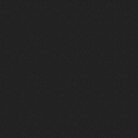
Вопрос знатокам, это ИИ?
https://www.youtube.com/watch?v=a
5YZmWEd88g&list=OLAK5uy_n3TkjIUkQ
583s7rxHLnmV0x1mkI2gn1Ho&index=1
nеrvous_dеvil
23 ноября 2025
https://www.youtube.com/watch?v=s
eCwCG7ve5s&pp=0gcJCfgAg6NKuzgg
nеrvous_dеvil
23 ноября 2025
https://www.youtube.com/watch?v=E
rm07sVZQDM
nеrvous_dеvil
22 ноября 2025
https://music.yandex.ru/album/388
43662/track/143171712?utm_medium=
copy_link&ref_id=a5056fc3-7489-49
18-957a-ca13d7892112
stillborn
5 ноября 2025
https://www.youtube.com/watch?v=-
T2Y811l0AA
nеrvous_dеvil
28 октября 2025
https://www.youtube.com/watch?v=m
NSXBDMnf20