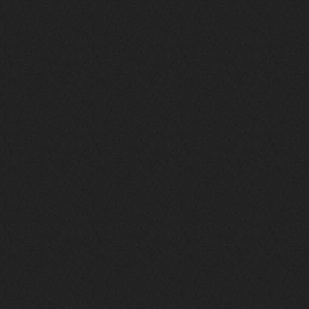
phps
24 сентября 2025
Thank You! Do u have FiRSUN EP?
Iwillrun
24 сентября 2025
phps
,
https://krakenfiles.com/view/JbPa
yQLh9u/file.html
phps
24 сентября 2025
У кого-нибудь есть альбом группы
Coldhaven?
Jappen
19 сентября 2025
Links don't work
nеrvous_dеvil
13 сентября 2025
https://www.youtube.com/watch?v=b
1wzwRCtNZU