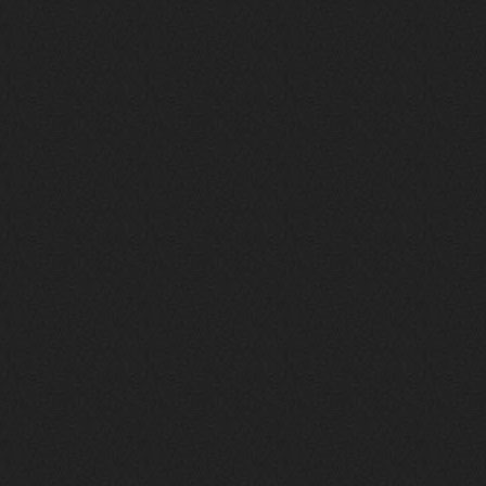
Давно на Сайд без vpn не
заходит?
Года 2
BananaMokey
10 февраля 2026
Ну, здравствуйте. Давно на Сайд без
vpn не заходит?
Или это
конкретный провайдер блочит?
must.err
28 января 2026
Посмотрел свою дату регистрации,
похоже я наврал про 15 лет ))
Ну 9, всё равно очень много, и спасибо
что поддерживаете жизнь ресурса
must.err
28 января 2026
Всем привет с Камчатки
Не часто, но с огромным
удовольствием погружаюсь в этот сайт,
в поисках чего-то интересного для
себя.
Блин, я не помню сколько я тут, но лет
15 кажется
Огромное спасибо за этот островок, со