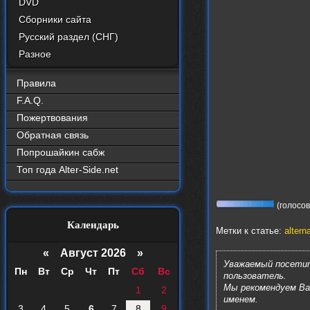
DVD
Сборники сайта
Русский раздел (СНГ)
Разное
Правила
F.A.Q.
Пожертвования
Обратная связь
Попрошайкин сабж
Топ года Alter-Side.net
(голосов:
Календарь
Метки к статье:
altern
«
Август 2026 »
Уважаемый посетит
Пн
Вт
Ср
Чт
Пт
Сб
Вс
пользователь.
Мы рекомендуем В
1
2
именем.
3
4
5
6
7
8
9