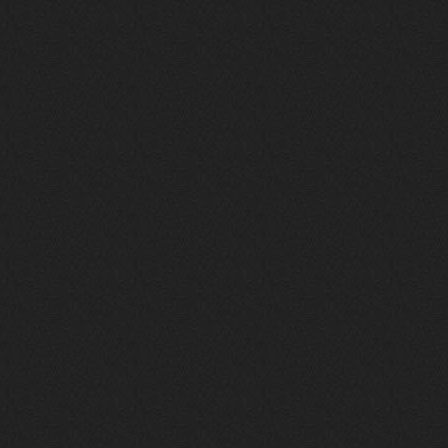
своим духом и приятным мраком ))
Iwillrun
17 января 2026
link179
, если кто-то другой возьмет на
себя подсчеты, тогда будет, у меня нет
времени этим заниматься уже
LD_MoD
13 января 2026
https://www.youtube.com/watch?v=S
lsEDkavoso
link179
13 января 2026
Всем привет! Топ будет?
AlexVeselin
31 декабря 2025
Всех любителей музыки, с
наступающим новым 2026 годом! Пусть
в новом году у всех нас будет все
хорошо, и побольше классной музыки!
aDmiter
29 декабря 2025
https://open.spotify.com/track/4t
1fQQU8jc7oUPbfRpfNlh?si=efbe07f23
ebb42e9
Iwillrun
25 декабря 2025
aDmiter
, здорово, мп3-шку скачать где-