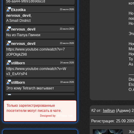
56-aa44-9f891d69da1d
ко
Ekzotika
23 июля 2026
Но
nеrvous_dеvil
,
по
A Small District
Но
nеrvous_dеvil
23 июля 2026
Эт
Nu из Папуа Гвинеи
nеrvous_dеvil
Ho
23 июля 2026
Mo
https://www.youtube.com/watch?v=7
Ho
zOPOlgkZ98
To
stillborn
24 июня 2026
As
https://www.youtube.com/watch?v=W
v3_EsAYsP4
----
Dis
stillborn
19 июня 2026
Etc
Это кому Tetrarch вкатывает
O.
stillborn
19 июня 2026
https://www.youtube.com/watch?v=Y
Только зарегистрированные
XINRQPkrkA
#2
от:
Iwillrun
(Админ) 2
посетители могут писать в чате.
Alternativshik_6
Designed by
WEBoss.Net
30 мая 2026
Регистрация: 25.09.200
https://www.youtube.com/watch?v=z
UVvJjZIu_U
Хо