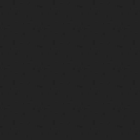
то можно?
swR
20 декабря 2025
aDmiter
,
aDmiter
19 декабря 2025
Поделюсь и своим лучшим ИИ
творением)
https://suno.com/s/22vOGsFcBx0tCq
Ho
Iwillrun
10 декабря 2025
stillborn
, вот это и главный аргумент в
пользу ии, будь это настоящая группа,
были бы синглы и мы бы всяко о группе
раньше услышали
stillborn
9 декабря 2025
Iwillrun
,
Эх жаль. Материал то что надо, даже с
учетом ии
Iwillrun
9 декабря 2025
stillborn
, почти уверен что ии, всё
думаю заливать это или нет
stillborn
9 декабря 2025