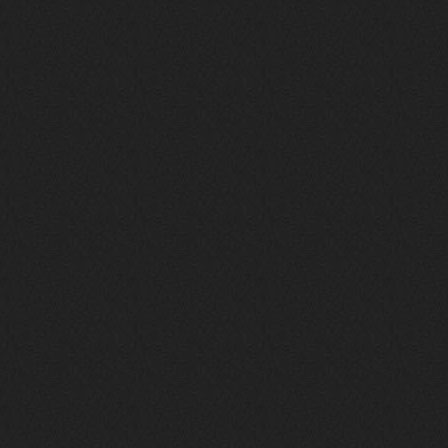
phps
24 сентября 2025
Thank You! Do u have FiRSUN EP?
Iwillrun
24 сентября 2025
phps
,
https://krakenfiles.com/view/JbPa
yQLh9u/file.html
phps
24 сентября 2025
У кого-нибудь есть альбом группы
Coldhaven?
Jappen
19 сентября 2025
Links don't work
nеrvous_dеvil
13 сентября 2025
https://www.youtube.com/watch?v=b
1wzwRCtNZU