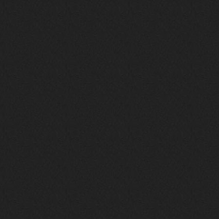
Вопрос знатокам, это ИИ?
https://www.youtube.com/watch?v=a
5YZmWEd88g&list=OLAK5uy_n3TkjIUkQ
583s7rxHLnmV0x1mkI2gn1Ho&index=1
nеrvous_dеvil
23 ноября 2025
https://www.youtube.com/watch?v=s
eCwCG7ve5s&pp=0gcJCfgAg6NKuzgg
nеrvous_dеvil
23 ноября 2025
https://www.youtube.com/watch?v=E
rm07sVZQDM
nеrvous_dеvil
22 ноября 2025
https://music.yandex.ru/album/388
43662/track/143171712?utm_medium=
copy_link&ref_id=a5056fc3-7489-49
18-957a-ca13d7892112
stillborn
5 ноября 2025
https://www.youtube.com/watch?v=-
T2Y811l0AA
nеrvous_dеvil
28 октября 2025
https://www.youtube.com/watch?v=m
NSXBDMnf20