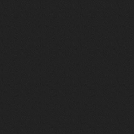
своим духом и приятным мраком ))
Iwillrun
17 января 2026
link179
, если кто-то другой возьмет на
себя подсчеты, тогда будет, у меня нет
времени этим заниматься уже
LD_MoD
13 января 2026
https://www.youtube.com/watch?v=S
lsEDkavoso
link179
13 января 2026
Всем привет! Топ будет?
AlexVeselin
31 декабря 2025
Всех любителей музыки, с
наступающим новым 2026 годом! Пусть
в новом году у всех нас будет все
хорошо, и побольше классной музыки!
aDmiter
29 декабря 2025
https://open.spotify.com/track/4t
1fQQU8jc7oUPbfRpfNlh?si=efbe07f23
ebb42e9
Iwillrun
25 декабря 2025
aDmiter
, здорово, мп3-шку скачать где-