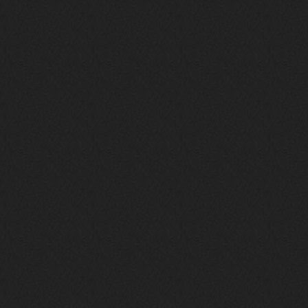
Давно на Сайд без vpn не
заходит?
Года 2
BananaMokey
10 февраля 2026
Ну, здравствуйте. Давно на Сайд без
vpn не заходит?
Или это
конкретный провайдер блочит?
must.err
28 января 2026
Посмотрел свою дату регистрации,
похоже я наврал про 15 лет ))
Ну 9, всё равно очень много, и спасибо
что поддерживаете жизнь ресурса
must.err
28 января 2026
Всем привет с Камчатки
Не часто, но с огромным
удовольствием погружаюсь в этот сайт,
в поисках чего-то интересного для
себя.
Блин, я не помню сколько я тут, но лет
15 кажется
Огромное спасибо за этот островок, со