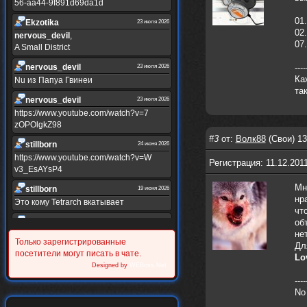
56-aa44-9f891d69da1d
01.
Ekzotika
23 июля 2026
02.
nеrvous_dеvil
,
07
A Small District
nеrvous_dеvil
----
23 июля 2026
Ка
Nu из Папуа Гвинеи
та
nеrvous_dеvil
23 июля 2026
https://www.youtube.com/watch?v=7
zOPOlgkZ98
#3
от:
Волк88
(Свои) 13
stillborn
24 июня 2026
https://www.youtube.com/watch?v=W
Регистрация: 11.12.201
v3_EsAYsP4
Мн
stillborn
19 июня 2026
нр
Это кому Tetrarch вкатывает
чт
stillborn
об
19 июня 2026
нет
https://www.youtube.com/watch?v=Y
Только зарегистрированные
Дл
XINRQPkrkA
посетители могут писать в чате.
Lo
Alternativshik_6
Designed by
WEBoss.Net
30 мая 2026
https://www.youtube.com/watch?v=z
----
UVvJjZIu_U
No