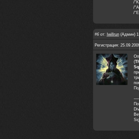
nеrvous_dеvil
28 марта 2026
/"K
https://www.instagram.com/reel/DU
/"A
IMu5hgtLs/?igsh=MXg3ZGtvcmEwc2kxM
/"
g==
nеrvous_dеvil
14 марта 2026
https://m.youtube.com/watch?v=jol
#6
от:
Iwillrun
(Админ) 1
aO2Z6xCM
Регистрация: 25.09.200
verdict
26 февраля 2026
Дим, треклист в greydaze с другого
Оп
релиза воткнул
(
Th
Sq
Ekzotika
14 февраля 2026
пр
nеrvous_dеvil
,спасибо!
тр
In Deception
по
По
nеrvous_dеvil
12 февраля 2026
Патент лярд
----
По
nеrvous_dеvil
12 февраля 2026
Di
https://music.yandex.ru/album/390
Be
45146/track/144844687?utm_medium=
Si
copy_link&ref_id=2477a339-9d4c-49
3b-8eec-5a365af7f0d0
Трезвость моей жизни