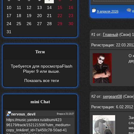
10
11
12
13
14
15
16
9 апреля 2026
К
17
18
19
20
21
22
23
24
25
26
27
28
29
30
31
#1
от:
Главный
(Свои) 1
Регистрация: 22.03.201
Теги
О 
дв
Требуется для просмотра
Flash
Player 9
или выше.
Показать все теги
#2
от:
sergeant08
(Свои)
mini Chat
Регистрация: 6.02.2012
nеrvous_dеvil
Вчера в 21:13:27
За
https://music.yandex.ru/album/423
сл
96179/track/152121506?utm_medium=
ме
copy_link&ref_id=7a450c78-50ad-41
вы