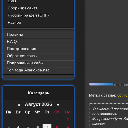
DVD
Сборники сайта
Русский раздел (СНГ)
Разное
Правила
F.A.Q.
Пожертвования
Обратная связь
Попрошайкин сабж
Топ года Alter-Side.net
(голосов:
Календарь
Метки к статье:
gothic
«
Август 2026 »
Уважаемый посетит
Пн
Вт
Ср
Чт
Пт
Сб
Вс
пользователь.
Мы рекомендуем В
1
2
именем.
3
4
5
6
7
8
9