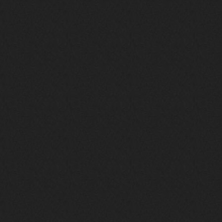
phps
24 сентября 2025
Thank You! Do u have FiRSUN EP?
Iwillrun
24 сентября 2025
phps
,
https://krakenfiles.com/view/JbPa
yQLh9u/file.html
phps
24 сентября 2025
У кого-нибудь есть альбом группы
Coldhaven?
Jappen
19 сентября 2025
Links don't work
nеrvous_dеvil
13 сентября 2025
https://www.youtube.com/watch?v=b
1wzwRCtNZU