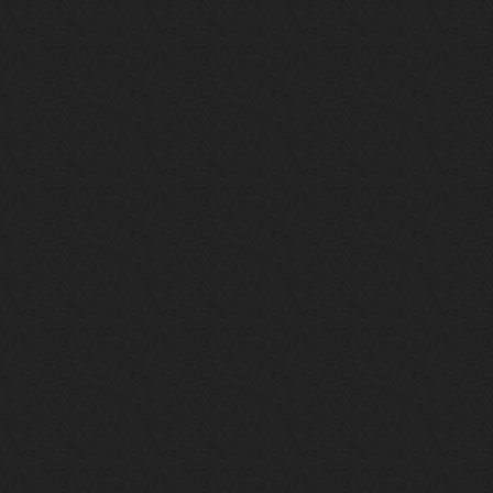
Вопрос знатокам, это ИИ?
https://www.youtube.com/watch?v=a
5YZmWEd88g&list=OLAK5uy_n3TkjIUkQ
583s7rxHLnmV0x1mkI2gn1Ho&index=1
nеrvous_dеvil
23 ноября 2025
https://www.youtube.com/watch?v=s
eCwCG7ve5s&pp=0gcJCfgAg6NKuzgg
nеrvous_dеvil
23 ноября 2025
https://www.youtube.com/watch?v=E
rm07sVZQDM
nеrvous_dеvil
22 ноября 2025
https://music.yandex.ru/album/388
43662/track/143171712?utm_medium=
copy_link&ref_id=a5056fc3-7489-49
18-957a-ca13d7892112
stillborn
5 ноября 2025
https://www.youtube.com/watch?v=-
T2Y811l0AA
nеrvous_dеvil
28 октября 2025
https://www.youtube.com/watch?v=m
NSXBDMnf20