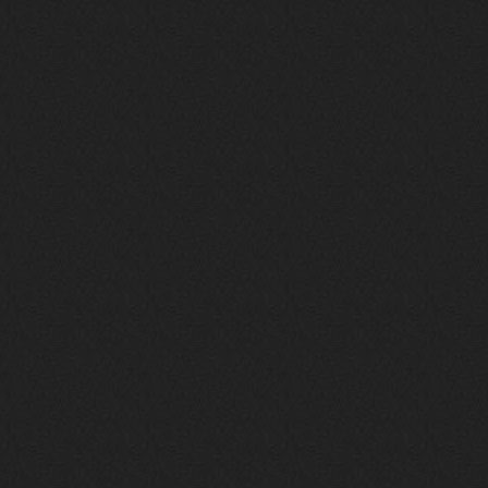
своим духом и приятным мраком ))
Iwillrun
17 января 2026
link179
, если кто-то другой возьмет на
себя подсчеты, тогда будет, у меня нет
времени этим заниматься уже
LD_MoD
13 января 2026
https://www.youtube.com/watch?v=S
lsEDkavoso
link179
13 января 2026
Всем привет! Топ будет?
AlexVeselin
31 декабря 2025
Всех любителей музыки, с
наступающим новым 2026 годом! Пусть
в новом году у всех нас будет все
хорошо, и побольше классной музыки!
aDmiter
29 декабря 2025
https://open.spotify.com/track/4t
1fQQU8jc7oUPbfRpfNlh?si=efbe07f23
ebb42e9
Iwillrun
25 декабря 2025
aDmiter
, здорово, мп3-шку скачать где-