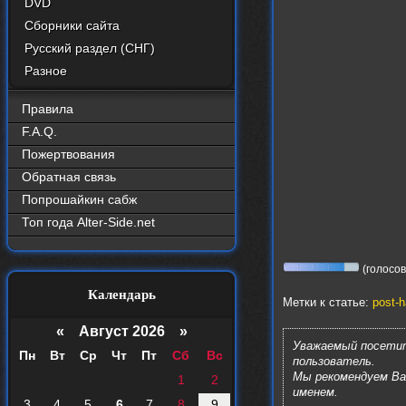
DVD
Сборники сайта
Русский раздел (СНГ)
Разное
Правила
F.A.Q.
Пожертвования
Обратная связь
Попрошайкин сабж
Топ года Alter-Side.net
(голосов:
Календарь
Метки к статье:
post-h
«
Август 2026 »
Уважаемый посетит
Пн
Вт
Ср
Чт
Пт
Сб
Вс
пользователь.
Мы рекомендуем В
1
2
именем.
3
4
5
6
7
8
9