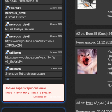
56-aa44-9f891d69da1d
----
Ekzotika
23 июля 2026
Ка
nеrvous_dеvil
,
та
A Small District
nеrvous_dеvil
23 июля 2026
Nu из Папуа Гвинеи
#3
от:
Волк88
(Свои) 24
nеrvous_dеvil
23 июля 2026
https://www.youtube.com/watch?v=7
Регистрация: 11.12.201
zOPOlgkZ98
Ра
stillborn
24 июня 2026
нр
https://www.youtube.com/watch?v=W
Вы
v3_EsAYsP4
за
ни
stillborn
19 июня 2026
пе
Это кому Tetrarch вкатывает
stillborn
----
19 июня 2026
No
https://www.youtube.com/watch?v=Y
Только зарегистрированные
XINRQPkrkA
посетители могут писать в чате.
Alternativshik_6
Designed by
WEBoss.Net
30 мая 2026
https://www.youtube.com/watch?v=z
#4
от:
Нуки
(Админ) 4 н
UVvJjZIu_U
Регистрация: 22.04.200