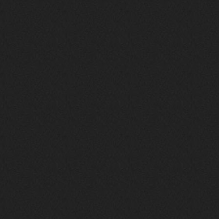
то можно?
swR
20 декабря 2025
aDmiter
,
aDmiter
19 декабря 2025
Поделюсь и своим лучшим ИИ
творением)
https://suno.com/s/22vOGsFcBx0tCq
Ho
Iwillrun
10 декабря 2025
stillborn
, вот это и главный аргумент в
пользу ии, будь это настоящая группа,
были бы синглы и мы бы всяко о группе
раньше услышали
stillborn
9 декабря 2025
Iwillrun
,
Эх жаль. Материал то что надо, даже с
учетом ии
Iwillrun
9 декабря 2025
stillborn
, почти уверен что ии, всё
думаю заливать это или нет
stillborn
9 декабря 2025