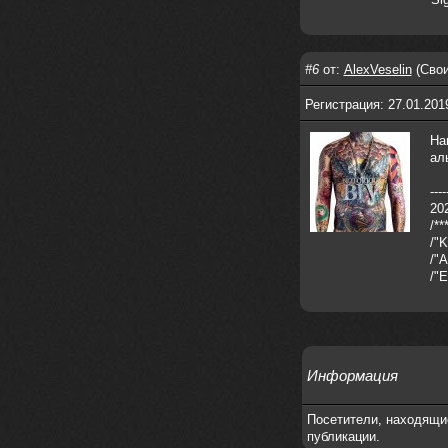
nеrvous_dеvil
28 марта 2026
https://www.instagram.com/reel/DU
IMu5hgtLs/?igsh=MXg3ZGtvcmEwc2kxM
g==
#6
от:
AlexVeselin
(Свои
nеrvous_dеvil
14 марта 2026
https://m.youtube.com/watch?v=jol
Регистрация: 27.01.201
aO2Z6xCM
На
verdict
26 февраля 2026
ал
Дим, треклист в greydaze с другого
релиза воткнул
----
202
Ekzotika
14 февраля 2026
/**
nеrvous_dеvil
,спасибо!
/"K
/"A
In Deception
/"
nеrvous_dеvil
12 февраля 2026
Патент лярд
nеrvous_dеvil
12 февраля 2026
https://music.yandex.ru/album/390
Информация
45146/track/144844687?utm_medium=
copy_link&ref_id=2477a339-9d4c-49
3b-8eec-5a365af7f0d0
Посетители, находящи
публикации.
Трезвость моей жизни