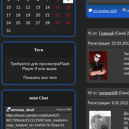
10
11
12
13
14
15
16
23 октября 2025
К
17
18
19
20
21
22
23
24
25
26
27
28
29
30
31
#1
от:
Главный
(Свои) 2
Регистрация: 22.03.201
Теги
За
эт
Требуется для просмотра
Flash
но
Player 9
или выше.
см
се
Показать все теги
#2
от:
sergeant08
(Свои)
mini Chat
Регистрация: 6.02.2012
nеrvous_dеvil
6 августа 2026
Да
https://music.yandex.ru/album/423
вы
96179/track/152121506?utm_medium=
02
copy_link&ref_id=7a450c78-50ad-41
04