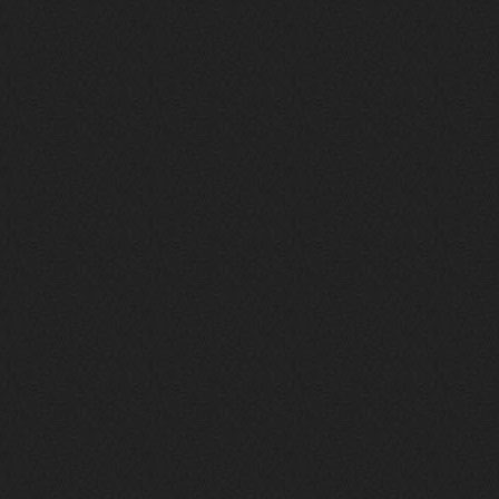
Давно на Сайд без vpn не
заходит?
Года 2
BananaMokey
10 февраля 2026
Ну, здравствуйте. Давно на Сайд без
vpn не заходит?
Или это
конкретный провайдер блочит?
must.err
28 января 2026
Посмотрел свою дату регистрации,
похоже я наврал про 15 лет ))
Ну 9, всё равно очень много, и спасибо
что поддерживаете жизнь ресурса
must.err
28 января 2026
Всем привет с Камчатки
Не часто, но с огромным
удовольствием погружаюсь в этот сайт,
в поисках чего-то интересного для
себя.
Блин, я не помню сколько я тут, но лет
15 кажется
Огромное спасибо за этот островок, со