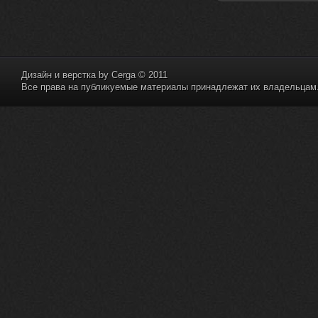
nеrvous_dеvil
12 февраля 2026
https://music.yandex.ru/album/153
71150/track/82348098?utm_medium=c
opy_link&ref_id=0f4136ef-5945-4b1
1-8732-cfc8bc1b4f03
Дизайн и верстка by
Cerga
© 2011
Все права на публикуемые материалы принадлежат их владельцам. 
Это
nеrvous_dеvil
12 февраля 2026
https://music.yandex.ru/album/380
70829/track/142531923?utm_medium=
copy_link&ref_id=1c14f9a1-88f2-49
e2-b80d-103260139806
И это
nеrvous_dеvil
12 февраля 2026
https://music.yandex.ru/album/402
36094/track/147272904?utm_medium=
copy_link&ref_id=4e79c869-f1ad-45
ea-9d2a-c331b9b15b47
Best
Iwillrun
10 февраля 2026
Цитата: BananaMokey