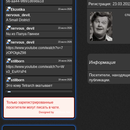
56-aa44-9f891d69da1d
Регистрация: 23.03.201
Ekzotika
23 июля 2026
сп
nеrvous_dеvil
,
A Small District
nеrvous_dеvil
23 июля 2026
Nu из Папуа Гвинеи
nеrvous_dеvil
23 июля 2026
https://www.youtube.com/watch?v=7
zOPOlgkZ98
stillborn
24 июня 2026
Информация
https://www.youtube.com/watch?v=W
v3_EsAYsP4
Посетители, находящи
публикации.
stillborn
19 июня 2026
Это кому Tetrarch вкатывает
stillborn
19 июня 2026
https://www.youtube.com/watch?v=Y
Только зарегистрированные
XINRQPkrkA
посетители могут писать в чате.
Alternativshik_6
Designed by
WEBoss.Net
30 мая 2026
https://www.youtube.com/watch?v=z
UVvJjZIu_U