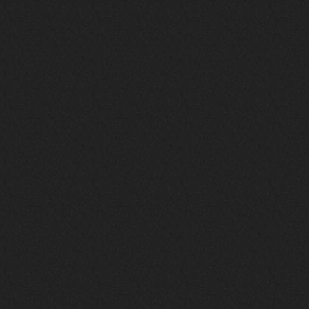
своим духом и приятным мраком ))
Iwillrun
17 января 2026
link179
, если кто-то другой возьмет на
себя подсчеты, тогда будет, у меня нет
времени этим заниматься уже
LD_MoD
13 января 2026
https://www.youtube.com/watch?v=S
lsEDkavoso
link179
13 января 2026
Всем привет! Топ будет?
AlexVeselin
31 декабря 2025
Всех любителей музыки, с
наступающим новым 2026 годом! Пусть
в новом году у всех нас будет все
хорошо, и побольше классной музыки!
aDmiter
29 декабря 2025
https://open.spotify.com/track/4t
1fQQU8jc7oUPbfRpfNlh?si=efbe07f23
ebb42e9
Iwillrun
25 декабря 2025
aDmiter
, здорово, мп3-шку скачать где-