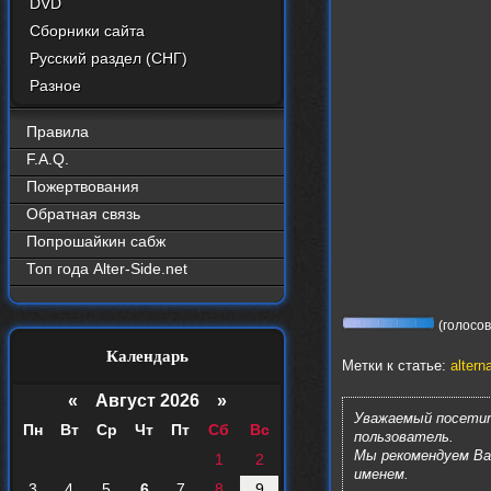
DVD
Сборники сайта
Русский раздел (СНГ)
Разное
Правила
F.A.Q.
Пожертвования
Обратная связь
Попрошайкин сабж
Топ года Alter-Side.net
(голосов:
Календарь
Метки к статье:
altern
«
Август 2026 »
Уважаемый посетит
Пн
Вт
Ср
Чт
Пт
Сб
Вс
пользователь.
Мы рекомендуем В
1
2
именем.
3
4
5
6
7
8
9