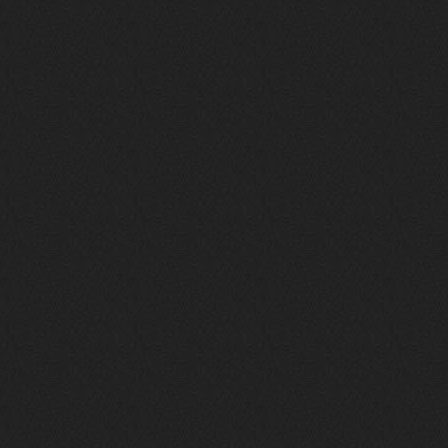
nеrvous_dеvil
28 марта 2026
https://www.instagram.com/reel/DU
IMu5hgtLs/?igsh=MXg3ZGtvcmEwc2kxM
g==
nеrvous_dеvil
14 марта 2026
https://m.youtube.com/watch?v=jol
aO2Z6xCM
verdict
26 февраля 2026
Дим, треклист в greydaze с другого
релиза воткнул
Ekzotika
14 февраля 2026
nеrvous_dеvil
,спасибо!
In Deception
nеrvous_dеvil
12 февраля 2026
Патент лярд
nеrvous_dеvil
12 февраля 2026
https://music.yandex.ru/album/390
45146/track/144844687?utm_medium=
copy_link&ref_id=2477a339-9d4c-49
3b-8eec-5a365af7f0d0
Трезвость моей жизни