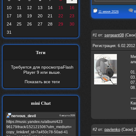
10
11
12
13
14
15
16
11 июня 2026
К
17
18
19
20
21
22
23
24
25
26
27
28
29
30
31
#1
от:
sergeant08
(Свои)
Регистрация: 6.02.2012
Теги
Ме
ал
Требуется для просмотра
Flash
Player 9
или выше.
01.
03
Показать все теги
07.
08.
----
mini Chat
Ка
та
nеrvous_dеvil
6 августа 2026
https://music.yandex.ru/album/423
96179/track/152121506?utm_medium=
#2
от:
pavlenko
(Свои) 2
copy_link&ref_id=7a450c78-50ad-41