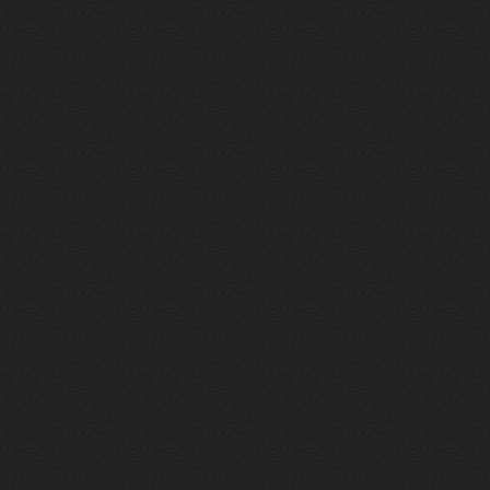
Вопрос знатокам, это ИИ?
https://www.youtube.com/watch?v=a
5YZmWEd88g&list=OLAK5uy_n3TkjIUkQ
583s7rxHLnmV0x1mkI2gn1Ho&index=1
nеrvous_dеvil
23 ноября 2025
https://www.youtube.com/watch?v=s
eCwCG7ve5s&pp=0gcJCfgAg6NKuzgg
nеrvous_dеvil
23 ноября 2025
https://www.youtube.com/watch?v=E
rm07sVZQDM
nеrvous_dеvil
22 ноября 2025
https://music.yandex.ru/album/388
43662/track/143171712?utm_medium=
copy_link&ref_id=a5056fc3-7489-49
18-957a-ca13d7892112
stillborn
5 ноября 2025
https://www.youtube.com/watch?v=-
T2Y811l0AA
nеrvous_dеvil
28 октября 2025
https://www.youtube.com/watch?v=m
NSXBDMnf20