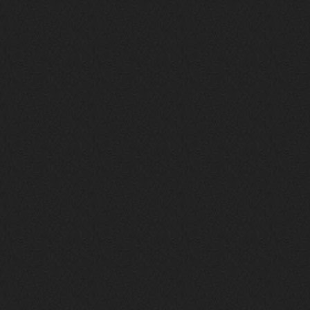
Давно на Сайд без vpn не
заходит?
Года 2
BananaMokey
10 февраля 2026
Ну, здравствуйте. Давно на Сайд без
vpn не заходит?
Или это
конкретный провайдер блочит?
must.err
28 января 2026
Посмотрел свою дату регистрации,
похоже я наврал про 15 лет ))
Ну 9, всё равно очень много, и спасибо
что поддерживаете жизнь ресурса
must.err
28 января 2026
Всем привет с Камчатки
Не часто, но с огромным
удовольствием погружаюсь в этот сайт,
в поисках чего-то интересного для
себя.
Блин, я не помню сколько я тут, но лет
15 кажется
Огромное спасибо за этот островок, со