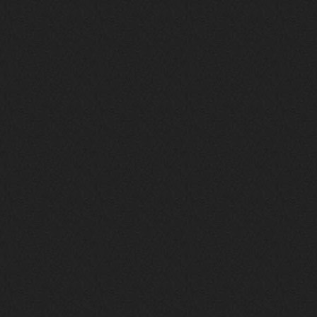
nеrvous_dеvil
12 февраля 2026
https://music.yandex.ru/album/153
71150/track/82348098?utm_medium=c
opy_link&ref_id=0f4136ef-5945-4b1
1-8732-cfc8bc1b4f03
Это
nеrvous_dеvil
12 февраля 2026
https://music.yandex.ru/album/380
70829/track/142531923?utm_medium=
copy_link&ref_id=1c14f9a1-88f2-49
e2-b80d-103260139806
И это
nеrvous_dеvil
12 февраля 2026
https://music.yandex.ru/album/402
36094/track/147272904?utm_medium=
copy_link&ref_id=4e79c869-f1ad-45
ea-9d2a-c331b9b15b47
Best
Iwillrun
10 февраля 2026
Цитата: BananaMokey