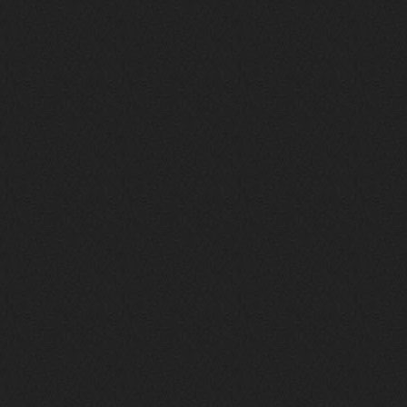
phps
24 сентября 2025
Thank You! Do u have FiRSUN EP?
Iwillrun
24 сентября 2025
phps
,
https://krakenfiles.com/view/JbPa
yQLh9u/file.html
phps
24 сентября 2025
У кого-нибудь есть альбом группы
Coldhaven?
Jappen
19 сентября 2025
Links don't work
nеrvous_dеvil
13 сентября 2025
https://www.youtube.com/watch?v=b
1wzwRCtNZU