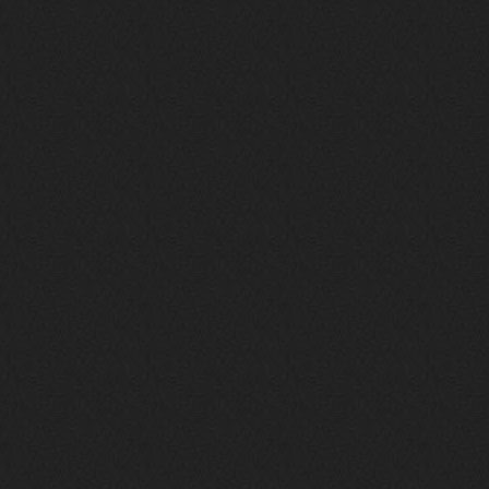
то можно?
swR
20 декабря 2025
aDmiter
,
aDmiter
19 декабря 2025
Поделюсь и своим лучшим ИИ
творением)
https://suno.com/s/22vOGsFcBx0tCq
Ho
Iwillrun
10 декабря 2025
stillborn
, вот это и главный аргумент в
пользу ии, будь это настоящая группа,
были бы синглы и мы бы всяко о группе
раньше услышали
stillborn
9 декабря 2025
Iwillrun
,
Эх жаль. Материал то что надо, даже с
учетом ии
Iwillrun
9 декабря 2025
stillborn
, почти уверен что ии, всё
думаю заливать это или нет
stillborn
9 декабря 2025