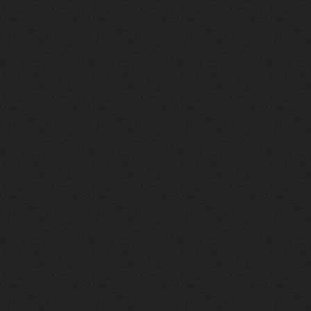
Это
nеrvous_dеvil
12 февраля 2026
https://music.yandex.ru/album/380
70829/track/142531923?utm_medium=
copy_link&ref_id=1c14f9a1-88f2-49
e2-b80d-103260139806
И это
nеrvous_dеvil
12 февраля 2026
https://music.yandex.ru/album/402
36094/track/147272904?utm_medium=
copy_link&ref_id=4e79c869-f1ad-45
ea-9d2a-c331b9b15b47
Best
Iwillrun
10 февраля 2026
Цитата: BananaMokey
Давно на Сайд без vpn не
заходит?
Года 2