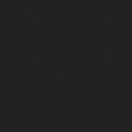
phps
24 сентября 2025
У кого-нибудь есть альбом группы
Coldhaven?
Jappen
19 сентября 2025
Links don't work
nеrvous_dеvil
13 сентября 2025
https://www.youtube.com/watch?v=b
1wzwRCtNZU
nеrvous_dеvil
11 сентября 2025
https://open.spotify.com/track/7H
fKXzt7CTgWXk97fxGIwc