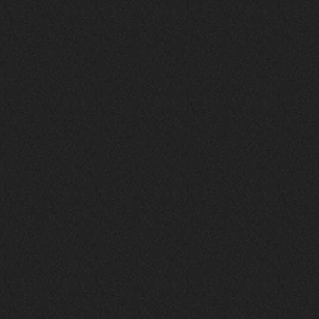
nеrvous_dеvil
23 ноября 2025
https://www.youtube.com/watch?v=s
eCwCG7ve5s&pp=0gcJCfgAg6NKuzgg
nеrvous_dеvil
23 ноября 2025
https://www.youtube.com/watch?v=E
rm07sVZQDM
nеrvous_dеvil
22 ноября 2025
https://music.yandex.ru/album/388
43662/track/143171712?utm_medium=
copy_link&ref_id=a5056fc3-7489-49
18-957a-ca13d7892112
stillborn
5 ноября 2025
https://www.youtube.com/watch?v=-
T2Y811l0AA
nеrvous_dеvil
28 октября 2025
https://www.youtube.com/watch?v=m
NSXBDMnf20
phps
24 сентября 2025
Thank You! Do u have FiRSUN EP?
Iwillrun
24 сентября 2025
phps
,
https://krakenfiles.com/view/JbPa
yQLh9u/file.html