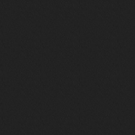
LD_MoD
13 января 2026
https://www.youtube.com/watch?v=S
lsEDkavoso
link179
13 января 2026
Всем привет! Топ будет?
AlexVeselin
31 декабря 2025
Всех любителей музыки, с
наступающим новым 2026 годом! Пусть
в новом году у всех нас будет все
хорошо, и побольше классной музыки!
aDmiter
29 декабря 2025
https://open.spotify.com/track/4t
1fQQU8jc7oUPbfRpfNlh?si=efbe07f23
ebb42e9
Iwillrun
25 декабря 2025
aDmiter
, здорово, мп3-шку скачать где-
то можно?
swR
20 декабря 2025
aDmiter
,
aDmiter
19 декабря 2025