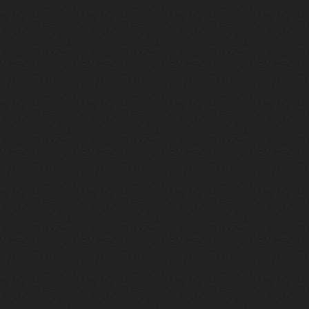
BananaMokey
10 февраля 2026
Ну, здравствуйте. Давно на Сайд без
vpn не заходит?
Или это
конкретный провайдер блочит?
must.err
28 января 2026
Посмотрел свою дату регистрации,
похоже я наврал про 15 лет ))
Ну 9, всё равно очень много, и спасибо
что поддерживаете жизнь ресурса
must.err
28 января 2026
Всем привет с Камчатки
Не часто, но с огромным
удовольствием погружаюсь в этот сайт,
в поисках чего-то интересного для
себя.
Блин, я не помню сколько я тут, но лет
15 кажется
Огромное спасибо за этот островок, со
своим духом и приятным мраком ))
Iwillrun
17 января 2026
link179
, если кто-то другой возьмет на
себя подсчеты, тогда будет, у меня нет
времени этим заниматься уже