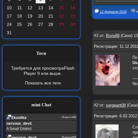
10
11
12
13
14
15
16
12 февраля 2026
К
17
18
19
20
21
22
23
24
25
26
27
28
29
30
31
#1
от:
Волк88
(Свои) 13
Регистрация: 11.12.201
Теги
По
Us
Требуется для просмотра
Flash
эт
Player 9
или выше.
----
Показать все теги
No
mini Chat
#2
от:
sergeant08
(Свои)
Регистрация: 6.02.2012
Ekzotika
23 июля 2026
nеrvous_dеvil
,
Сл
A Small District
пр
дл
nеrvous_dеvil
23 июля 2026