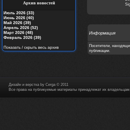
your window вышел
Архив новостей
Si
nеrvous_dеvil
19 апреля 2026
Июль 2026 (33)
Альбом года баста/гуф
Июнь 2026 (40)
Май 2026 (39)
Alternativshik_6
15 апреля 2026
Апрель 2026 (52)
https://www.youtube.com/watch?v=k
Март 2026 (48)
Информация
yHesI7AYKg
Февраль 2026 (39)
Ellin
3 апреля 2026
Посетители, находящи
Показать / скрыть весь архив
зашел на сайт спустя 10 лет, почитал
публикации.
старые комменты
nеrvous_dеvil
29 марта 2026
Всем привет, здоровь и скидок в
аптеках)
nеrvous_dеvil
28 марта 2026
Дизайн и верстка by
Cerga
© 2011
https://www.youtube.com/watch?v=Z
Все права на публикуемые материалы принадлежат их владельцам. 
paqP0LvRH4
nеrvous_dеvil
28 марта 2026
https://www.instagram.com/reel/DU
IMu5hgtLs/?igsh=MXg3ZGtvcmEwc2kxM
g==
nеrvous_dеvil
14 марта 2026