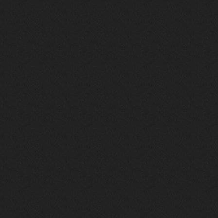
https://m.youtube.com/watch?v=jol
aO2Z6xCM
verdict
26 февраля 2026
Дим, треклист в greydaze с другого
релиза воткнул
Ekzotika
14 февраля 2026
nеrvous_dеvil
,спасибо!
In Deception
nеrvous_dеvil
12 февраля 2026
Патент лярд
nеrvous_dеvil
12 февраля 2026
https://music.yandex.ru/album/390
45146/track/144844687?utm_medium=
copy_link&ref_id=2477a339-9d4c-49
3b-8eec-5a365af7f0d0
Трезвость моей жизни
nеrvous_dеvil
12 февраля 2026
https://music.yandex.ru/album/153
71150/track/82348098?utm_medium=c
opy_link&ref_id=0f4136ef-5945-4b1
1-8732-cfc8bc1b4f03