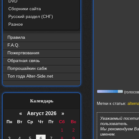
DVD
Сборники сайта
Русский раздел (СНГ)
Разное
Правила
F.A.Q.
Пожертвования
Обратная связь
Попрошайкин сабж
Топ года Alter-Side.net
(голосов:
Календарь
Метки к статье:
altern
«
Август 2026 »
Уважаемый посетит
Пн
Вт
Ср
Чт
Пт
Сб
Вс
пользователь.
Мы рекомендуем В
1
2
именем.
3
4
5
6
7
8
9