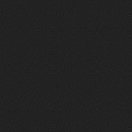
Поделюсь и своим лучшим ИИ
творением)
https://suno.com/s/22vOGsFcBx0tCq
Ho
Iwillrun
10 декабря 2025
stillborn
, вот это и главный аргумент в
пользу ии, будь это настоящая группа,
были бы синглы и мы бы всяко о группе
раньше услышали
stillborn
9 декабря 2025
Iwillrun
,
Эх жаль. Материал то что надо, даже с
учетом ии
Iwillrun
9 декабря 2025
stillborn
, почти уверен что ии, всё
думаю заливать это или нет
stillborn
9 декабря 2025
Вопрос знатокам, это ИИ?
https://www.youtube.com/watch?v=a
5YZmWEd88g&list=OLAK5uy_n3TkjIUkQ
583s7rxHLnmV0x1mkI2gn1Ho&index=1