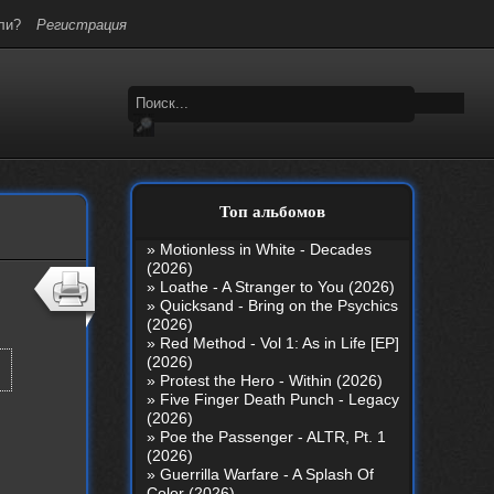
ли?
Регистрация
Топ альбомов
»
Motionless in White - Decades
(2026)
»
Loathe - A Stranger to You (2026)
»
Quicksand - Bring on the Psychics
(2026)
»
Red Method - Vol 1: As in Life [EP]
(2026)
»
Protest the Hero - Within (2026)
»
Five Finger Death Punch - Legacy
(2026)
»
Poe the Passenger - ALTR, Pt. 1
(2026)
»
Guerrilla Warfare - A Splash Of
Color (2026)