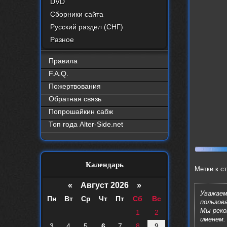
DVD
Сборники сайта
Русский раздел (СНГ)
Разное
Правила
F.A.Q.
Пожертвования
Обратная связь
Попрошайкин сабж
Топ года Alter-Side.net
Календарь
Метки к с
«
Август 2026 »
Уважаем
Пн
Вт
Ср
Чт
Пт
Сб
Вс
пользов
Мы рек
1
2
именем.
3
4
5
6
7
8
9