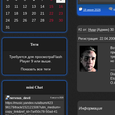
10
11
12
13
14
15
16
18 июня 2026
К
17
18
19
20
21
22
23
24
25
26
27
28
29
30
31
#1
от:
Нуки
(Админ) 30 
Регистрация: 22.04.200
Теги
Во
пр
Требуется для просмотра
Flash
тр
Player 9
или выше.
но
Показать все теги
----
Dis
Etc
O.
mini Chat
nеrvous_dеvil
6 августа 2026
https://music.yandex.ru/album/423
96179/track/152121506?utm_medium=
Информация
copy_link&ref_id=7a450c78-50ad-41