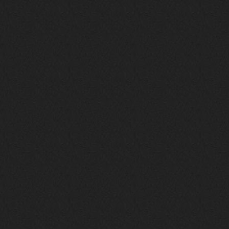
своим духом и приятным мраком ))
Iwillrun
17 января 2026
link179
, если кто-то другой возьмет на
себя подсчеты, тогда будет, у меня нет
времени этим заниматься уже
LD_MoD
13 января 2026
https://www.youtube.com/watch?v=S
lsEDkavoso
link179
13 января 2026
Всем привет! Топ будет?
AlexVeselin
31 декабря 2025
Всех любителей музыки, с
наступающим новым 2026 годом! Пусть
в новом году у всех нас будет все
хорошо, и побольше классной музыки!
aDmiter
29 декабря 2025
https://open.spotify.com/track/4t
1fQQU8jc7oUPbfRpfNlh?si=efbe07f23
ebb42e9
Iwillrun
25 декабря 2025
aDmiter
, здорово, мп3-шку скачать где-