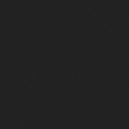
Вопрос знатокам, это ИИ?
https://www.youtube.com/watch?v=a
5YZmWEd88g&list=OLAK5uy_n3TkjIUkQ
583s7rxHLnmV0x1mkI2gn1Ho&index=1
nеrvous_dеvil
23 ноября 2025
https://www.youtube.com/watch?v=s
eCwCG7ve5s&pp=0gcJCfgAg6NKuzgg
nеrvous_dеvil
23 ноября 2025
https://www.youtube.com/watch?v=E
rm07sVZQDM
nеrvous_dеvil
22 ноября 2025
https://music.yandex.ru/album/388
43662/track/143171712?utm_medium=
copy_link&ref_id=a5056fc3-7489-49
18-957a-ca13d7892112
stillborn
5 ноября 2025
https://www.youtube.com/watch?v=-
T2Y811l0AA
nеrvous_dеvil
28 октября 2025
https://www.youtube.com/watch?v=m
NSXBDMnf20