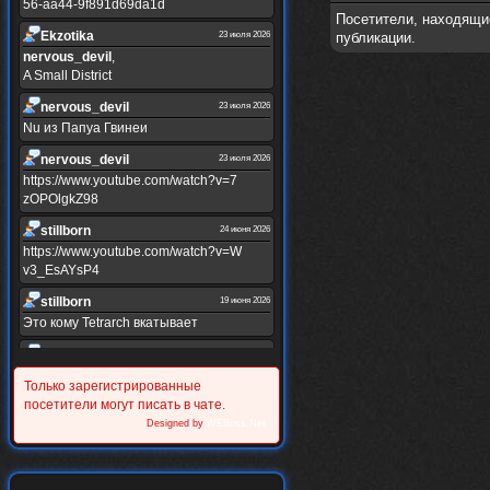
56-aa44-9f891d69da1d
Посетители, находящи
Ekzotika
23 июля 2026
публикации.
nеrvous_dеvil
,
A Small District
nеrvous_dеvil
23 июля 2026
Nu из Папуа Гвинеи
nеrvous_dеvil
23 июля 2026
https://www.youtube.com/watch?v=7
zOPOlgkZ98
stillborn
24 июня 2026
https://www.youtube.com/watch?v=W
v3_EsAYsP4
stillborn
19 июня 2026
Это кому Tetrarch вкатывает
stillborn
19 июня 2026
https://www.youtube.com/watch?v=Y
Только зарегистрированные
XINRQPkrkA
посетители могут писать в чате.
Alternativshik_6
Designed by
WEBoss.Net
30 мая 2026
https://www.youtube.com/watch?v=z
UVvJjZIu_U