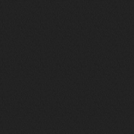
то можно?
swR
20 декабря 2025
aDmiter
,
aDmiter
19 декабря 2025
Поделюсь и своим лучшим ИИ
творением)
https://suno.com/s/22vOGsFcBx0tCq
Ho
Iwillrun
10 декабря 2025
stillborn
, вот это и главный аргумент в
пользу ии, будь это настоящая группа,
были бы синглы и мы бы всяко о группе
раньше услышали
stillborn
9 декабря 2025
Iwillrun
,
Эх жаль. Материал то что надо, даже с
учетом ии
Iwillrun
9 декабря 2025
stillborn
, почти уверен что ии, всё
думаю заливать это или нет
stillborn
9 декабря 2025