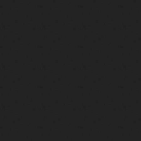
phps
24 сентября 2025
Thank You! Do u have FiRSUN EP?
Iwillrun
24 сентября 2025
phps
,
https://krakenfiles.com/view/JbPa
yQLh9u/file.html
phps
24 сентября 2025
У кого-нибудь есть альбом группы
Coldhaven?
Jappen
19 сентября 2025
Links don't work
nеrvous_dеvil
13 сентября 2025
https://www.youtube.com/watch?v=b
1wzwRCtNZU