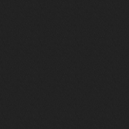
nеrvous_dеvil
12 февраля 2026
https://music.yandex.ru/album/153
71150/track/82348098?utm_medium=c
opy_link&ref_id=0f4136ef-5945-4b1
1-8732-cfc8bc1b4f03
Это
nеrvous_dеvil
12 февраля 2026
https://music.yandex.ru/album/380
70829/track/142531923?utm_medium=
copy_link&ref_id=1c14f9a1-88f2-49
e2-b80d-103260139806
И это
nеrvous_dеvil
12 февраля 2026
https://music.yandex.ru/album/402
36094/track/147272904?utm_medium=
copy_link&ref_id=4e79c869-f1ad-45
ea-9d2a-c331b9b15b47
Best
Iwillrun
10 февраля 2026
Цитата: BananaMokey