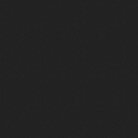
Давно на Сайд без vpn не
заходит?
Года 2
BananaMokey
10 февраля 2026
Ну, здравствуйте. Давно на Сайд без
vpn не заходит?
Или это
конкретный провайдер блочит?
must.err
28 января 2026
Посмотрел свою дату регистрации,
похоже я наврал про 15 лет ))
Ну 9, всё равно очень много, и спасибо
что поддерживаете жизнь ресурса
must.err
28 января 2026
Всем привет с Камчатки
Не часто, но с огромным
удовольствием погружаюсь в этот сайт,
в поисках чего-то интересного для
себя.
Блин, я не помню сколько я тут, но лет
15 кажется
Огромное спасибо за этот островок, со