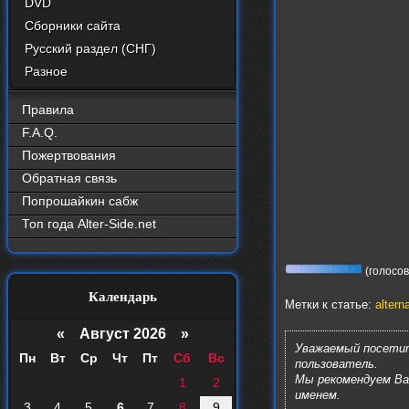
DVD
Сборники сайта
Русский раздел (СНГ)
Разное
Правила
F.A.Q.
Пожертвования
Обратная связь
Попрошайкин сабж
Топ года Alter-Side.net
(голосов:
Календарь
Метки к статье:
altern
«
Август 2026 »
Уважаемый посетит
Пн
Вт
Ср
Чт
Пт
Сб
Вс
пользователь.
Мы рекомендуем В
1
2
именем.
3
4
5
6
7
8
9