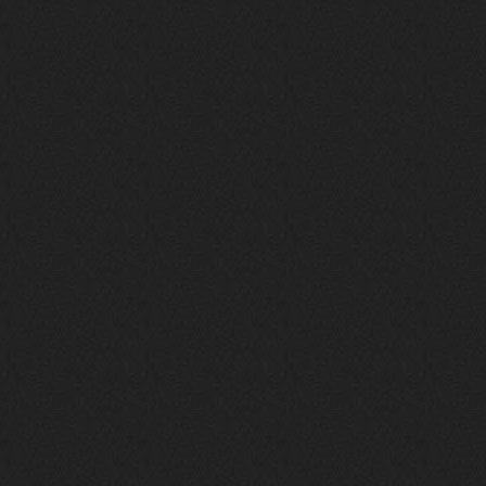
nеrvous_dеvil
28 марта 2026
https://www.instagram.com/reel/DU
IMu5hgtLs/?igsh=MXg3ZGtvcmEwc2kxM
g==
nеrvous_dеvil
14 марта 2026
https://m.youtube.com/watch?v=jol
aO2Z6xCM
verdict
26 февраля 2026
Дим, треклист в greydaze с другого
релиза воткнул
Ekzotika
14 февраля 2026
nеrvous_dеvil
,спасибо!
In Deception
nеrvous_dеvil
12 февраля 2026
Патент лярд
nеrvous_dеvil
12 февраля 2026
https://music.yandex.ru/album/390
45146/track/144844687?utm_medium=
copy_link&ref_id=2477a339-9d4c-49
3b-8eec-5a365af7f0d0
Трезвость моей жизни