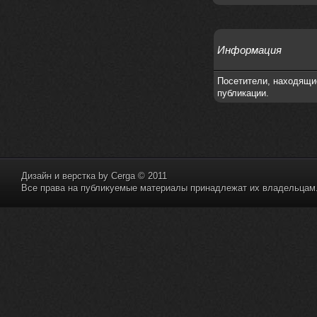
то можно?
swR
20 декабря 2025
aDmiter
,
Информация
aDmiter
19 декабря 2025
Поделюсь и своим лучшим ИИ
Посетители, находящи
творением)
публикации.
https://suno.com/s/22vOGsFcBx0tCq
Ho
Iwillrun
10 декабря 2025
stillborn
, вот это и главный аргумент в
пользу ии, будь это настоящая группа,
были бы синглы и мы бы всяко о группе
Дизайн и верстка by
Cerga
© 2011
раньше услышали
Все права на публикуемые материалы принадлежат их владельцам. 
stillborn
9 декабря 2025
Iwillrun
,
Эх жаль. Материал то что надо, даже с
учетом ии
Iwillrun
9 декабря 2025
stillborn
, почти уверен что ии, всё
думаю заливать это или нет
stillborn
9 декабря 2025