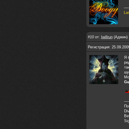
своим духом и приятным мраком ))
----
Iwillrun
17 января 2026
La
link179
, если кто-то другой возьмет на
себя подсчеты, тогда будет, у меня нет
времени этим заниматься уже
LD_MoD
13 января 2026
#10
от:
Iwillrun
(Админ) 
https://www.youtube.com/watch?v=S
lsEDkavoso
Регистрация: 25.09.200
link179
13 января 2026
Я 
Всем привет! Топ будет?
ре
та
AlexVeselin
31 декабря 2025
шу
Всех любителей музыки, с
Mo
наступающим новым 2026 годом! Пусть
Gu
в новом году у всех нас будет все
хорошо, и побольше классной музыки!
aDmiter
29 декабря 2025
----
https://open.spotify.com/track/4t
По
1fQQU8jc7oUPbfRpfNlh?si=efbe07f23
Di
ebb42e9
Be
Iwillrun
25 декабря 2025
Si
aDmiter
, здорово, мп3-шку скачать где-