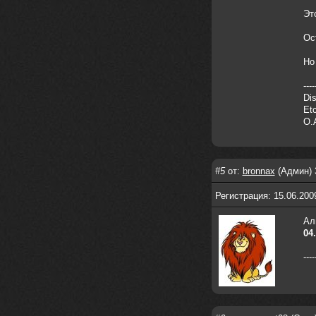
nеrvous_dеvil
28 марта 2026
Эт
https://www.instagram.com/reel/DU
IMu5hgtLs/?igsh=MXg3ZGtvcmEwc2kxM
Ос
g==
nеrvous_dеvil
14 марта 2026
Но
https://m.youtube.com/watch?v=jol
aO2Z6xCM
----
Dis
verdict
26 февраля 2026
Etc
Дим, треклист в greydaze с другого
O.
релиза воткнул
Ekzotika
14 февраля 2026
nеrvous_dеvil
,спасибо!
#5
от:
bronnax
(Админ) 
In Deception
Регистрация: 15.06.20
nеrvous_dеvil
12 февраля 2026
Ал
Патент лярд
04
nеrvous_dеvil
12 февраля 2026
https://music.yandex.ru/album/390
----
45146/track/144844687?utm_medium=
copy_link&ref_id=2477a339-9d4c-49
3b-8eec-5a365af7f0d0
Трезвость моей жизни