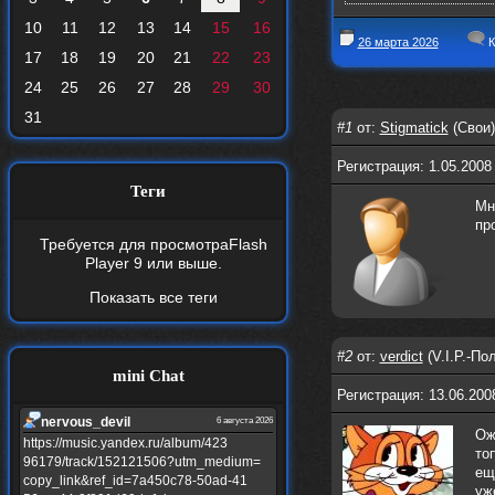
10
11
12
13
14
15
16
26 марта 2026
К
17
18
19
20
21
22
23
24
25
26
27
28
29
30
31
#1
от:
Stigmatick
(Свои)
Регистрация: 1.05.2008
Теги
Мн
пр
Требуется для просмотра
Flash
Player 9
или выше.
Показать все теги
#2
от:
verdict
(V.I.P.-По
mini Chat
Регистрация: 13.06.200
nеrvous_dеvil
6 августа 2026
Ож
https://music.yandex.ru/album/423
то
96179/track/152121506?utm_medium=
ещ
copy_link&ref_id=7a450c78-50ad-41
уж