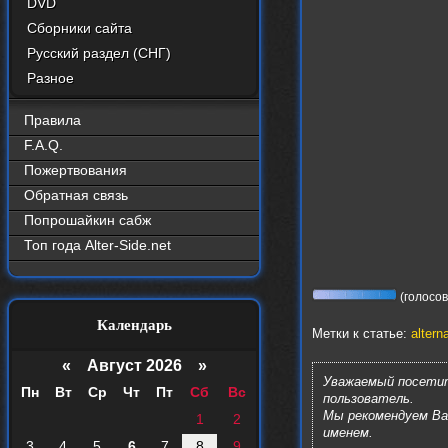
DVD
Сборники сайта
Русский раздел (СНГ)
Разное
Правила
F.A.Q.
Пожертвования
Обратная связь
Попрошайкин сабж
Топ года Alter-Side.net
(голосов:
Календарь
Метки к статье:
altern
«
Август 2026 »
Уважаемый посетит
Пн
Вт
Ср
Чт
Пт
Сб
Вс
пользователь.
Мы рекомендуем В
1
2
именем.
3
4
5
6
7
8
9