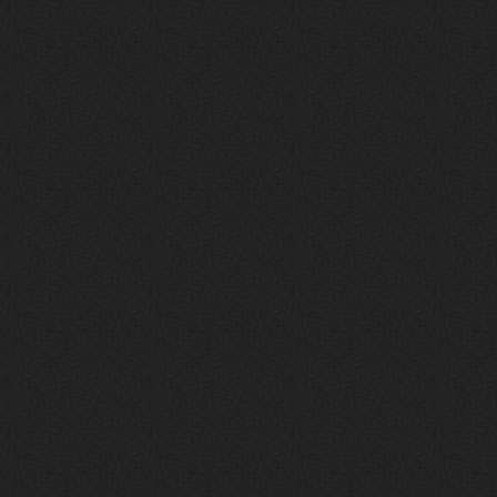
Вопрос знатокам, это ИИ?
https://www.youtube.com/watch?v=a
5YZmWEd88g&list=OLAK5uy_n3TkjIUkQ
583s7rxHLnmV0x1mkI2gn1Ho&index=1
nеrvous_dеvil
23 ноября 2025
https://www.youtube.com/watch?v=s
eCwCG7ve5s&pp=0gcJCfgAg6NKuzgg
nеrvous_dеvil
23 ноября 2025
https://www.youtube.com/watch?v=E
rm07sVZQDM
nеrvous_dеvil
22 ноября 2025
https://music.yandex.ru/album/388
43662/track/143171712?utm_medium=
copy_link&ref_id=a5056fc3-7489-49
18-957a-ca13d7892112
stillborn
5 ноября 2025
https://www.youtube.com/watch?v=-
T2Y811l0AA
nеrvous_dеvil
28 октября 2025
https://www.youtube.com/watch?v=m
NSXBDMnf20