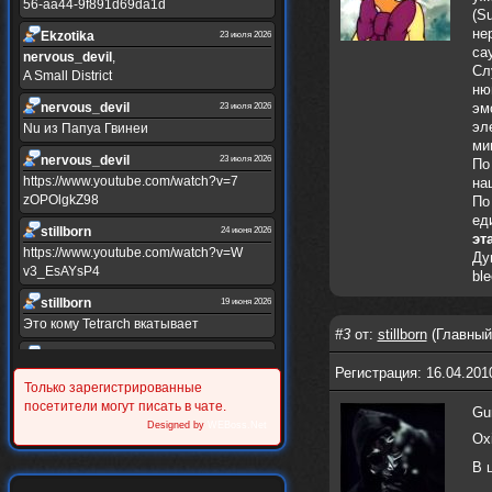
56-aa44-9f891d69da1d
(Su
не
Ekzotika
23 июля 2026
са
nеrvous_dеvil
,
Сл
A Small District
ню
nеrvous_dеvil
эм
23 июля 2026
эл
Nu из Папуа Гвинеи
ми
nеrvous_dеvil
23 июля 2026
По
https://www.youtube.com/watch?v=7
на
zOPOlgkZ98
По
ед
stillborn
24 июня 2026
эт
https://www.youtube.com/watch?v=W
Ду
v3_EsAYsP4
ble
stillborn
19 июня 2026
Это кому Tetrarch вкатывает
#3
от:
stillborn
(Главный 
stillborn
19 июня 2026
Регистрация: 16.04.201
https://www.youtube.com/watch?v=Y
Только зарегистрированные
XINRQPkrkA
посетители могут писать в чате.
Gun
Alternativshik_6
Designed by
WEBoss.Net
30 мая 2026
Ox
https://www.youtube.com/watch?v=z
UVvJjZIu_U
В 