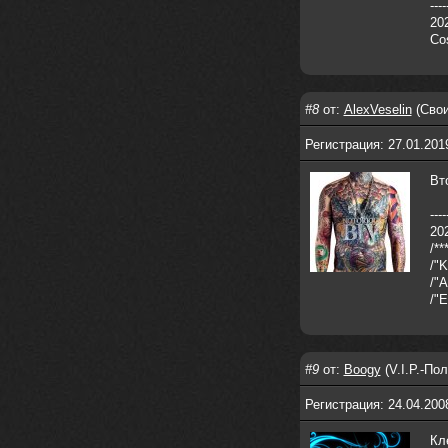
----
Давно на Сайд без vpn не
202
заходит?
Co
Года 2
#8
от:
AlexVeselin
(Свои
BananaMokey
10 февраля 2026
Ну, здравствуйте. Давно на Сайд без
Регистрация: 27.01.201
vpn не заходит?
Или это
конкретный провайдер блочит?
Вт
must.err
28 января 2026
----
Посмотрел свою дату регистрации,
202
похоже я наврал про 15 лет ))
/**
Ну 9, всё равно очень много, и спасибо
/"K
что поддерживаете жизнь ресурса
/"A
/"
must.err
28 января 2026
Всем привет с Камчатки
Не часто, но с огромным
удовольствием погружаюсь в этот сайт,
#9
от:
Boogy
(V.I.P.-По
в поисках чего-то интересного для
себя.
Регистрация: 24.04.200
Блин, я не помню сколько я тут, но лет
15 кажется
Кл
Огромное спасибо за этот островок, со