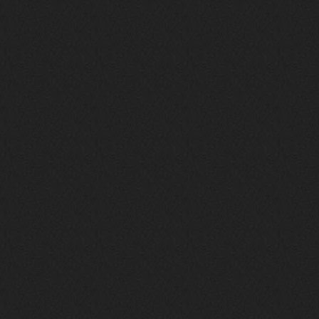
phps
24 сентября 2025
Thank You! Do u have FiRSUN EP?
Iwillrun
24 сентября 2025
phps
,
https://krakenfiles.com/view/JbPa
yQLh9u/file.html
phps
24 сентября 2025
У кого-нибудь есть альбом группы
Coldhaven?
Jappen
19 сентября 2025
Links don't work
nеrvous_dеvil
13 сентября 2025
https://www.youtube.com/watch?v=b
1wzwRCtNZU