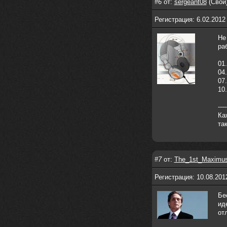
#6
от:
sergeant08
(Свои)
nеrvous_dеvil
12 февраля 2026
Регистрация: 6.02.2012
https://music.yandex.ru/album/153
71150/track/82348098?utm_medium=c
Не
opy_link&ref_id=0f4136ef-5945-4b1
ра
1-8732-cfc8bc1b4f03
01.
Это
04.
07
nеrvous_dеvil
12 февраля 2026
10.
https://music.yandex.ru/album/380
70829/track/142531923?utm_medium=
----
copy_link&ref_id=1c14f9a1-88f2-49
Ка
e2-b80d-103260139806
та
И это
nеrvous_dеvil
12 февраля 2026
https://music.yandex.ru/album/402
36094/track/147272904?utm_medium=
#7
от:
The_1st_Maximu
copy_link&ref_id=4e79c869-f1ad-45
ea-9d2a-c331b9b15b47
Регистрация: 10.08.201
Best
Бе
Iwillrun
10 февраля 2026
ид
от
Цитата: BananaMokey