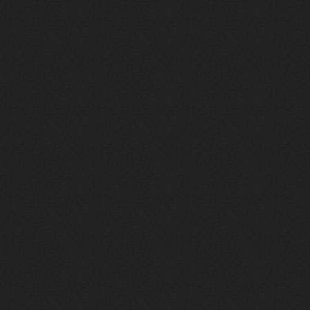
Вопрос знатокам, это ИИ?
https://www.youtube.com/watch?v=a
5YZmWEd88g&list=OLAK5uy_n3TkjIUkQ
583s7rxHLnmV0x1mkI2gn1Ho&index=1
nеrvous_dеvil
23 ноября 2025
https://www.youtube.com/watch?v=s
eCwCG7ve5s&pp=0gcJCfgAg6NKuzgg
nеrvous_dеvil
23 ноября 2025
https://www.youtube.com/watch?v=E
rm07sVZQDM
nеrvous_dеvil
22 ноября 2025
https://music.yandex.ru/album/388
43662/track/143171712?utm_medium=
copy_link&ref_id=a5056fc3-7489-49
18-957a-ca13d7892112
stillborn
5 ноября 2025
https://www.youtube.com/watch?v=-
T2Y811l0AA
nеrvous_dеvil
28 октября 2025
https://www.youtube.com/watch?v=m
NSXBDMnf20