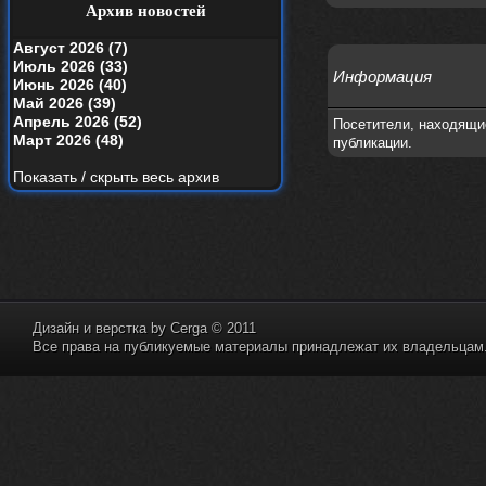
Alternativshik_6
2 мая 2026
Архив новостей
https://www.youtube.com/watch?v=D
uKlOHIAazU
Август 2026 (7)
Июль 2026 (33)
Информация
unit22423
22 апреля 2026
Июнь 2026 (40)
Всем приветы там говорЬ look outside
Май 2026 (39)
your window вышел
Апрель 2026 (52)
Посетители, находящи
Март 2026 (48)
публикации.
nеrvous_dеvil
19 апреля 2026
Альбом года баста/гуф
Показать / скрыть весь архив
Alternativshik_6
15 апреля 2026
https://www.youtube.com/watch?v=k
yHesI7AYKg
Ellin
3 апреля 2026
зашел на сайт спустя 10 лет, почитал
старые комменты
Дизайн и верстка by
Cerga
© 2011
Все права на публикуемые материалы принадлежат их владельцам. 
nеrvous_dеvil
29 марта 2026
Всем привет, здоровь и скидок в
аптеках)
nеrvous_dеvil
28 марта 2026
https://www.youtube.com/watch?v=Z
paqP0LvRH4