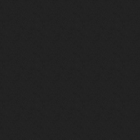
nеrvous_dеvil
28 марта 2026
https://www.instagram.com/reel/DU
IMu5hgtLs/?igsh=MXg3ZGtvcmEwc2kxM
g==
nеrvous_dеvil
14 марта 2026
https://m.youtube.com/watch?v=jol
aO2Z6xCM
verdict
26 февраля 2026
Дим, треклист в greydaze с другого
релиза воткнул
Ekzotika
14 февраля 2026
nеrvous_dеvil
,спасибо!
In Deception
nеrvous_dеvil
12 февраля 2026
Патент лярд
nеrvous_dеvil
12 февраля 2026
https://music.yandex.ru/album/390
45146/track/144844687?utm_medium=
copy_link&ref_id=2477a339-9d4c-49
3b-8eec-5a365af7f0d0
Трезвость моей жизни