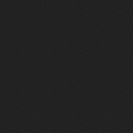
своим духом и приятным мраком ))
Iwillrun
17 января 2026
link179
, если кто-то другой возьмет на
себя подсчеты, тогда будет, у меня нет
времени этим заниматься уже
LD_MoD
13 января 2026
https://www.youtube.com/watch?v=S
lsEDkavoso
link179
13 января 2026
Всем привет! Топ будет?
AlexVeselin
31 декабря 2025
Всех любителей музыки, с
наступающим новым 2026 годом! Пусть
в новом году у всех нас будет все
хорошо, и побольше классной музыки!
aDmiter
29 декабря 2025
https://open.spotify.com/track/4t
1fQQU8jc7oUPbfRpfNlh?si=efbe07f23
ebb42e9
Iwillrun
25 декабря 2025
aDmiter
, здорово, мп3-шку скачать где-