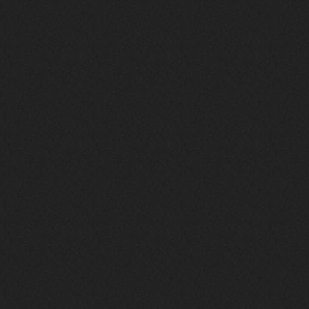
phps
24 сентября 2025
Thank You! Do u have FiRSUN EP?
Iwillrun
24 сентября 2025
phps
,
https://krakenfiles.com/view/JbPa
yQLh9u/file.html
phps
24 сентября 2025
У кого-нибудь есть альбом группы
Coldhaven?
Jappen
19 сентября 2025
Links don't work
nеrvous_dеvil
13 сентября 2025
https://www.youtube.com/watch?v=b
1wzwRCtNZU