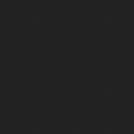
Давно на Сайд без vpn не
заходит?
Года 2
BananaMokey
10 февраля 2026
Ну, здравствуйте. Давно на Сайд без
vpn не заходит?
Или это
конкретный провайдер блочит?
must.err
28 января 2026
Посмотрел свою дату регистрации,
похоже я наврал про 15 лет ))
Ну 9, всё равно очень много, и спасибо
что поддерживаете жизнь ресурса
must.err
28 января 2026
Всем привет с Камчатки
Не часто, но с огромным
удовольствием погружаюсь в этот сайт,
в поисках чего-то интересного для
себя.
Блин, я не помню сколько я тут, но лет
15 кажется
Огромное спасибо за этот островок, со