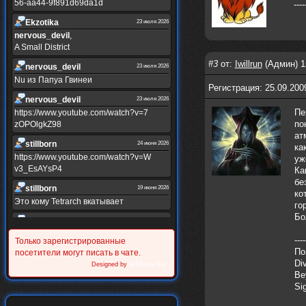
56-aa44-9f891d69da1d
----
Ekzotika
23 июля 2026
nеrvous_dеvil
,
A Small District
#3
от:
Iwillrun
(Админ) 1
nеrvous_dеvil
23 июля 2026
Nu из Папуа Гвинеи
Регистрация: 25.09.200
nеrvous_dеvil
23 июля 2026
Пе
https://www.youtube.com/watch?v=7
по
zOPOlgkZ98
ат
stillborn
24 июня 2026
ка
https://www.youtube.com/watch?v=W
уж
v3_EsAYsP4
Ка
бе
stillborn
19 июня 2026
ко
Это кому Tetrarch вкатывает
го
Бо
stillborn
19 июня 2026
https://www.youtube.com/watch?v=Y
----
Только зарегистрированные
XINRQPkrkA
По
посетители могут писать в чате.
Di
Alternativshik_6
Designed by
WEBoss.Net
30 мая 2026
Be
https://www.youtube.com/watch?v=z
Si
UVvJjZIu_U