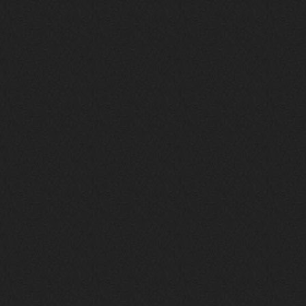
nеrvous_dеvil
12 февраля 2026
https://music.yandex.ru/album/153
71150/track/82348098?utm_medium=c
opy_link&ref_id=0f4136ef-5945-4b1
1-8732-cfc8bc1b4f03
Это
nеrvous_dеvil
12 февраля 2026
https://music.yandex.ru/album/380
70829/track/142531923?utm_medium=
copy_link&ref_id=1c14f9a1-88f2-49
e2-b80d-103260139806
И это
nеrvous_dеvil
12 февраля 2026
https://music.yandex.ru/album/402
36094/track/147272904?utm_medium=
copy_link&ref_id=4e79c869-f1ad-45
ea-9d2a-c331b9b15b47
Best
Iwillrun
10 февраля 2026
Цитата: BananaMokey