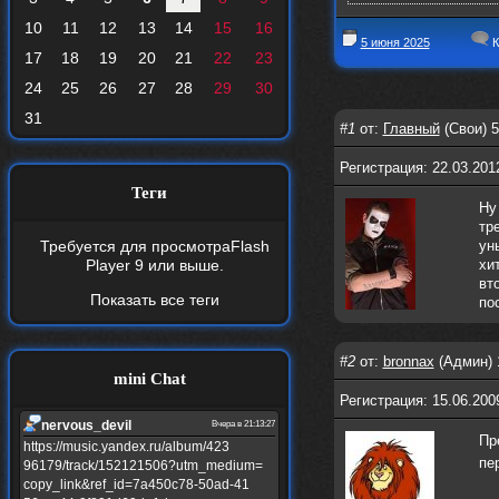
10
11
12
13
14
15
16
5 июня 2025
К
17
18
19
20
21
22
23
24
25
26
27
28
29
30
31
#1
от:
Главный
(Свои) 5
Регистрация: 22.03.201
Теги
Ну
тр
Требуется для просмотра
Flash
ун
Player 9
или выше.
хи
вт
Показать все теги
по
#2
от:
bronnax
(Админ) 
mini Chat
Регистрация: 15.06.20
nеrvous_dеvil
Вчера в 21:13:27
Пр
https://music.yandex.ru/album/423
пе
96179/track/152121506?utm_medium=
copy_link&ref_id=7a450c78-50ad-41