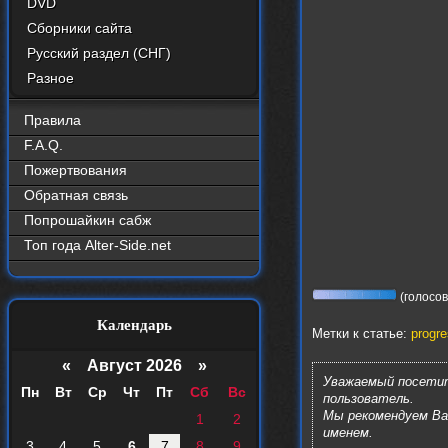
DVD
Сборники сайта
Русский раздел (СНГ)
Разное
Правила
F.A.Q.
Пожертвования
Обратная связь
Попрошайкин сабж
Топ года Alter-Side.net
(голосов:
Календарь
Метки к статье:
progre
«
Август 2026 »
Уважаемый посетит
Пн
Вт
Ср
Чт
Пт
Сб
Вс
пользователь.
Мы рекомендуем В
1
2
именем.
3
4
5
6
7
8
9