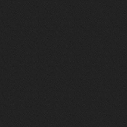
то можно?
swR
20 декабря 2025
aDmiter
,
aDmiter
19 декабря 2025
Поделюсь и своим лучшим ИИ
творением)
https://suno.com/s/22vOGsFcBx0tCq
Ho
Iwillrun
10 декабря 2025
stillborn
, вот это и главный аргумент в
пользу ии, будь это настоящая группа,
были бы синглы и мы бы всяко о группе
раньше услышали
stillborn
9 декабря 2025
Iwillrun
,
Эх жаль. Материал то что надо, даже с
учетом ии
Iwillrun
9 декабря 2025
stillborn
, почти уверен что ии, всё
думаю заливать это или нет
stillborn
9 декабря 2025