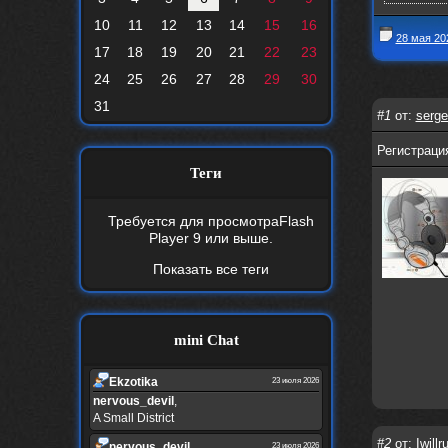
10
11
12
13
14
15
16
28 мая 20
17
18
19
20
21
22
23
24
25
26
27
28
29
30
31
#1
от:
serge
Регистрация
Теги
Требуется для просмотра
Flash
Player 9
или выше.
Показать все теги
mini Chat
Ekzotika
23 июля 2026
nеrvous_dеvil
,
A Small District
#2
от:
Iwillr
nеrvous_dеvil
23 июля 2026