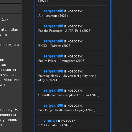
(2026)
→ sergeant08
в новости:
Allt - Ataraxia (2026)
 Dark
→ sergeant08
в новости:
мый альбом
Poe the Passenger - ALTR, Pt. 1 (2026)
 - то
→ sergeant08
в новости:
ением, и с
ENOX - Polarize (2026)
→ sergeant08
в новости:
ьно
Future Palace - Resurgence (2026)
 так
бы смогла
→ sergeant08
в новости:
 звучания
Framing Hanley - do you feel guilty being
ь. Местами
okay? (2026)
ько
→ sergeant08
в новости:
Guerrilla Warfare - A Splash Of Color (2026)
→ sergeant08
в новости:
spooky. На
Five Finger Death Punch - Legacy (2026)
 основном
м уклоном
→ vinman
в новости:
о
ENOX - Polarize (2026)