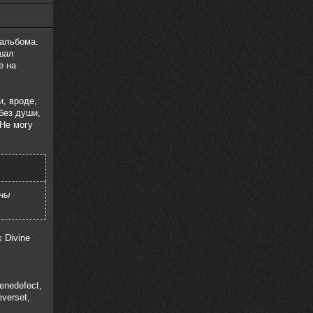
 альбома.
шал
е на
, вроде,
 без души,
 Не могу
жны
 Divine
Genedefect,
everset,