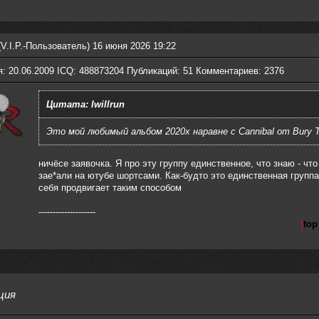
V.I.P.-Пользователь) 16 июня 2026 19:22
я: 20.06.2009 ICQ: 488873204 Публикаций: 51 Комментариев: 2376
Цитата: Iwillrun
Это мой любимый альбом 2020х наравне с Cannibal от Bury 
ничёсе заявочка. Я про эту группу единственное, что знаю - что
за
е*ал
и на ютубе шортсами. Как-будто это единственная группа
себя продвигает таким способом
--------------------
[
top
ция