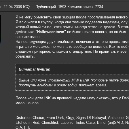
: 22.04.2008 ICQ: -- Публикаций: 1593 Комментариев: 7734
Я не могу объяснить свои эмоции после прослушивания нового
Я влюбился в группу, когда она только подавала надежды, слу
каждый новый сингл, хотя почти никогда этого не делаю. В итог
дебютнике
"Halloweentown"
не было ничего нового, но он был
восхитителен.
На последующих двух альбомах, включая этот, они продолжили
играть то же самое, но меня это вообще не цепляет. Как-то всё
слишком приторное, слишком стандартное. Не нравится, и всё.
объяснить.
Цитата: Iwillrun
Выше или ниже упомянутых MiW и INK (которые тоже дол
дропнуть альбомы в этом году), покажет время.
После концерта
INK
на прошлой неделе могу сказать, что у Dark
мало шансов.
--------------------
Distortion Choice, From Dark, Orgy, Signs Of Betrayal, Anticlone, 
Etched in Red, Clenchfist, Laconic, Index Case, Blind, (un)SAID, N
O.A.T.H.