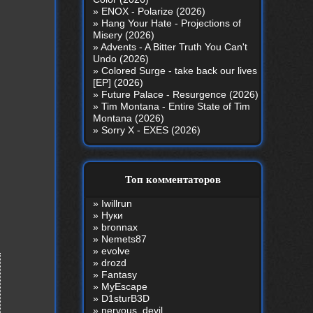
»
ENOX - Polarize (2026)
»
Hang Your Hate - Projections of
Misery (2026)
»
Advents - A Bitter Truth You Can't
Undo (2026)
»
Colored Surge - take back our lives
[EP] (2026)
»
Future Palace - Resurgence (2026)
»
Tim Montana - Entire State of Tim
Montana (2026)
»
Sorry X - EXES (2026)
Топ комментаторов
»
Iwillrun
»
Нуки
»
bronnax
»
Nemets87
»
evolve
»
drozd
»
Fantasy
»
MyEscape
»
D1sturB3D
»
nеrvous_dеvil