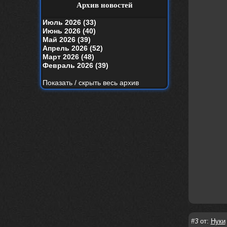
your window вышел
Архив новостей
nеrvous_dеvil
19 апреля 2026
Июль 2026 (33)
Альбом года баста/гуф
Июнь 2026 (40)
Май 2026 (39)
Alternativshik_6
15 апреля 2026
Апрель 2026 (52)
https://www.youtube.com/watch?v=k
Март 2026 (48)
yHesI7AYKg
Февраль 2026 (39)
Ellin
3 апреля 2026
Показать / скрыть весь архив
зашел на сайт спустя 10 лет, почитал
старые комменты
nеrvous_dеvil
29 марта 2026
Всем привет, здоровь и скидок в
аптеках)
nеrvous_dеvil
28 марта 2026
https://www.youtube.com/watch?v=Z
paqP0LvRH4
nеrvous_dеvil
28 марта 2026
https://www.instagram.com/reel/DU
IMu5hgtLs/?igsh=MXg3ZGtvcmEwc2kxM
g==
nеrvous_dеvil
14 марта 2026
#3
от:
Нуки