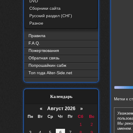
DVD
Сборники сайта
Русский раздел (СНГ)
Разное
Правила
F.A.Q.
Пожертвования
Обратная связь
Попрошайкин сабж
Топ года Alter-Side.net
Календарь
Метки к с
«
Август 2026 »
Уважаем
Пн
Вт
Ср
Чт
Пт
Сб
Вс
пользов
Мы рек
1
2
именем.
3
4
5
6
7
8
9