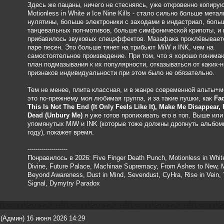
Здесь же пацаны, ничего не стесняясь, уже откровенно копиру
Motionless in White и Ice Nine Kills - стало сильно больше метал
нулятины, больше электроники с заходами в индастриал, боль
танцевальных поп-мотивов, больше симфонической крипоты, и 
прибавилось звуковых спецэффектов. Мазафака проклёвывает
паре песен. Это больше тянет на трибьют MiW и INK, чем на
самостоятельное произведение. При том, что я хорошо понимаю
план подмазывания к их популярности, отказываться от каких-н
признаков индивидуальности при этом было не обязательно.
Тем не менее, плита классная, и в жанре современной альты+
это по-прежнему моя любимая группа, и за такие пушки, как
Fa
This Is Not The End (It Only Feels Like It), Make Me Disappear, 
Dead (Unbury Me)
я уже готов пропихивать его в топ. Выше или
упомянутых MiW и INK (которые тоже должны дропнуть альбом
году), покажет время.
--------------------
Понравилось в 2026: Five Finger Death Punch, Motionless in Whit
Divine, Future Palace, Machinae Supremacy, From Ashes to New, 
Beyond Awareness, Dust in Mind, Sevendust, CyHra, Rise in Vein, 
Signal, Dymytry Paradox
(Админ) 16 июня 2026 14:29