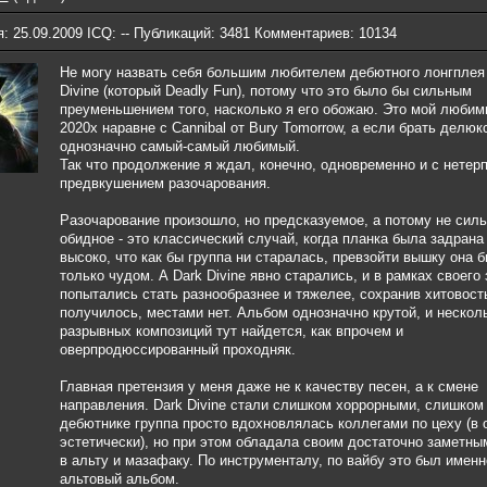
: 25.09.2009 ICQ: -- Публикаций: 3481 Комментариев: 10134
Не могу назвать себя большим любителем дебютного лонгплея
Divine (который Deadly Fun), потому что это было бы сильным
преуменьшением того, насколько я его обожаю. Это мой люби
2020х наравне с Cannibal от Bury Tomorrow, а если брать делюкс
однозначно самый-самый любимый.
Так что продолжение я ждал, конечно, одновременно и с нетерп
предвкушением разочарования.
Разочарование произошло, но предсказуемое, а потому не сил
обидное - это классический случай, когда планка была задрана
высоко, что как бы группа ни старалась, превзойти вышку она 
только чудом. А Dark Divine явно старались, и в рамках своего
попытались стать разнообразнее и тяжелее, сохранив хитовост
получилось, местами нет. Альбом однозначно крутой, и нескол
разрывных композиций тут найдется, как впрочем и
оверпродюссированный проходняк.
Главная претензия у меня даже не к качеству песен, а к смене
направления. Dark Divine стали слишком хоррорными, слишком 
дебютнике группа просто вдохновлялась коллегами по цеху (в
эстетически), но при этом обладала своим достаточно заметны
в альту и мазафаку. По инструменталу, по вайбу это был именн
альтовый альбом.