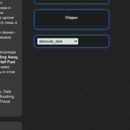
ют
кора и
ше
Опрос
в целом
ся лишь в
 бизнес-
икаких
металкора
ding Away,
Half Past
 ниже
ы в этом
e, Dark
Moodring,
Threat