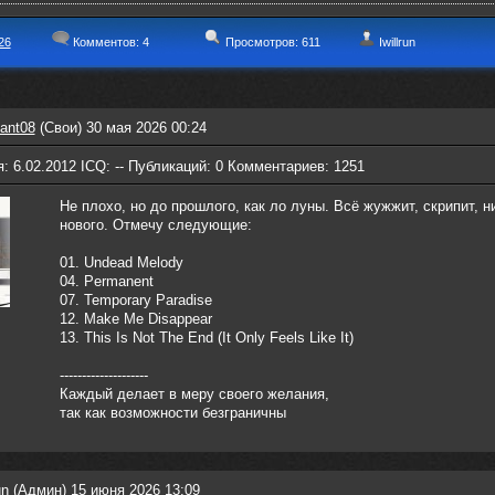
26
Комментов:
4
Просмотров: 611
Iwillrun
ant08
(Свои) 30 мая 2026 00:24
: 6.02.2012 ICQ: -- Публикаций: 0 Комментариев: 1251
Не плохо, но до прошлого, как ло луны. Всё жужжит, скрипит, н
нового. Отмечу следующие:
01. Undead Melody
04. Permanent
07. Temporary Paradise
12. Make Me Disappear
13. This Is Not The End (It Only Feels Like It)
--------------------
Каждый делает в меру своего желания,
так как возможности безграничны
un
(Админ) 15 июня 2026 13:09