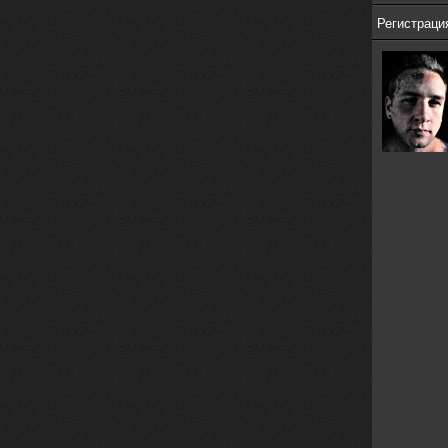
https://m.youtube.com/watch?v=jol
aO2Z6xCM
Регистрация
verdict
26 февраля 2026
Дим, треклист в greydaze с другого
релиза воткнул
Ekzotika
14 февраля 2026
nеrvous_dеvil
,спасибо!
In Deception
nеrvous_dеvil
12 февраля 2026
Патент лярд
nеrvous_dеvil
12 февраля 2026
https://music.yandex.ru/album/390
45146/track/144844687?utm_medium=
copy_link&ref_id=2477a339-9d4c-49
3b-8eec-5a365af7f0d0
Трезвость моей жизни
nеrvous_dеvil
12 февраля 2026
https://music.yandex.ru/album/153
71150/track/82348098?utm_medium=c
opy_link&ref_id=0f4136ef-5945-4b1
1-8732-cfc8bc1b4f03