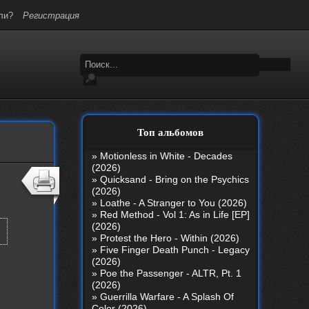
ли?
Регистрация
Топ альбомов
»
Motionless in White - Decades
(2026)
»
Quicksand - Bring on the Psychics
(2026)
»
Loathe - A Stranger to You (2026)
»
Red Method - Vol 1: As in Life [EP]
(2026)
»
Protest the Hero - Within (2026)
»
Five Finger Death Punch - Legacy
(2026)
»
Poe the Passenger - ALTR, Pt. 1
(2026)
»
Guerrilla Warfare - A Splash Of
Color (2026)