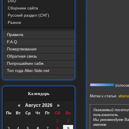
DVD
Сборники сайта
Русский раздел (СНГ)
Разное
Правила
F.A.Q.
Пожертвования
Обратная связь
Попрошайкин сабж
Топ года Alter-Side.net
(голосов:
Календарь
Метки к статье:
altern
«
Август 2026 »
Уважаемый посетит
Пн
Вт
Ср
Чт
Пт
Сб
Вс
пользователь.
Мы рекомендуем В
1
2
именем.
3
4
5
6
7
8
9