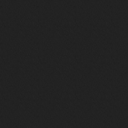
то можно?
swR
20 декабря 2025
aDmiter
,
aDmiter
19 декабря 2025
Поделюсь и своим лучшим ИИ
творением)
https://suno.com/s/22vOGsFcBx0tCq
Ho
Iwillrun
10 декабря 2025
stillborn
, вот это и главный аргумент в
пользу ии, будь это настоящая группа,
были бы синглы и мы бы всяко о группе
раньше услышали
stillborn
9 декабря 2025
Iwillrun
,
Эх жаль. Материал то что надо, даже с
учетом ии
Iwillrun
9 декабря 2025
stillborn
, почти уверен что ии, всё
думаю заливать это или нет
stillborn
9 декабря 2025