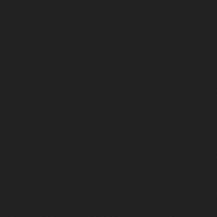
nеrvous_dеvil
28 марта 2026
https://www.instagram.com/reel/DU
IMu5hgtLs/?igsh=MXg3ZGtvcmEwc2kxM
g==
nеrvous_dеvil
14 марта 2026
https://m.youtube.com/watch?v=jol
aO2Z6xCM
verdict
26 февраля 2026
Дим, треклист в greydaze с другого
релиза воткнул
Ekzotika
14 февраля 2026
nеrvous_dеvil
,спасибо!
In Deception
nеrvous_dеvil
12 февраля 2026
Патент лярд
nеrvous_dеvil
12 февраля 2026
https://music.yandex.ru/album/390
45146/track/144844687?utm_medium=
copy_link&ref_id=2477a339-9d4c-49
3b-8eec-5a365af7f0d0
Трезвость моей жизни