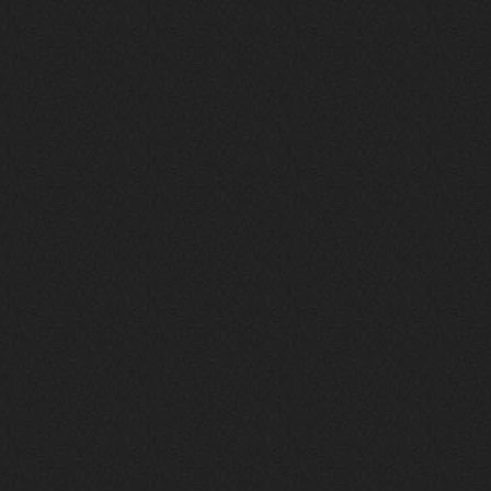
nеrvous_dеvil
12 февраля 2026
https://music.yandex.ru/album/153
71150/track/82348098?utm_medium=c
opy_link&ref_id=0f4136ef-5945-4b1
1-8732-cfc8bc1b4f03
Это
nеrvous_dеvil
12 февраля 2026
https://music.yandex.ru/album/380
70829/track/142531923?utm_medium=
copy_link&ref_id=1c14f9a1-88f2-49
e2-b80d-103260139806
И это
nеrvous_dеvil
12 февраля 2026
https://music.yandex.ru/album/402
36094/track/147272904?utm_medium=
copy_link&ref_id=4e79c869-f1ad-45
ea-9d2a-c331b9b15b47
Best
Iwillrun
10 февраля 2026
Цитата: BananaMokey