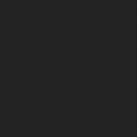
phps
24 сентября 2025
Thank You! Do u have FiRSUN EP?
Iwillrun
24 сентября 2025
phps
,
https://krakenfiles.com/view/JbPa
yQLh9u/file.html
phps
24 сентября 2025
У кого-нибудь есть альбом группы
Coldhaven?
Jappen
19 сентября 2025
Links don't work
nеrvous_dеvil
13 сентября 2025
https://www.youtube.com/watch?v=b
1wzwRCtNZU