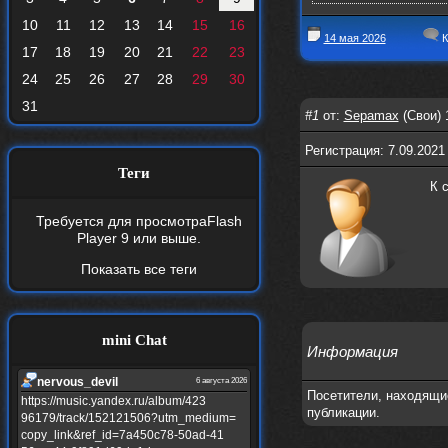
10
11
12
13
14
15
16
14 мая 2026
К
17
18
19
20
21
22
23
24
25
26
27
28
29
30
31
#1
от:
Sepamax
(Свои) 
Регистрация: 7.09.2021
Теги
К 
Требуется для просмотра
Flash
Player 9
или выше.
Показать все теги
mini Chat
Информация
nеrvous_dеvil
6 августа 2026
Посетители, находящи
https://music.yandex.ru/album/423
публикации.
96179/track/152121506?utm_medium=
copy_link&ref_id=7a450c78-50ad-41