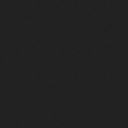
своим духом и приятным мраком ))
Iwillrun
17 января 2026
link179
, если кто-то другой возьмет на
себя подсчеты, тогда будет, у меня нет
времени этим заниматься уже
LD_MoD
13 января 2026
https://www.youtube.com/watch?v=S
lsEDkavoso
link179
13 января 2026
Всем привет! Топ будет?
AlexVeselin
31 декабря 2025
Всех любителей музыки, с
наступающим новым 2026 годом! Пусть
в новом году у всех нас будет все
хорошо, и побольше классной музыки!
aDmiter
29 декабря 2025
https://open.spotify.com/track/4t
1fQQU8jc7oUPbfRpfNlh?si=efbe07f23
ebb42e9
Iwillrun
25 декабря 2025
aDmiter
, здорово, мп3-шку скачать где-