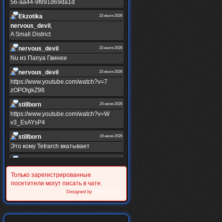
56-aa44-9f891d69da1d
Ekzotika
23 июля 2026
nеrvous_dеvil
,
A Small District
nеrvous_dеvil
23 июля 2026
Nu из Папуа Гвинеи
nеrvous_dеvil
23 июля 2026
https://www.youtube.com/watch?v=7
zOPOlgkZ98
stillborn
24 июня 2026
https://www.youtube.com/watch?v=W
v3_EsAYsP4
stillborn
19 июня 2026
Это кому Tetrarch вкатывает
stillborn
19 июня 2026
https://www.youtube.com/watch?v=Y
Только зарегистрированные
XINRQPkrkA
посетители могут писать в чате.
Alternativshik_6
Designed by
WEBoss.Net
30 мая 2026
https://www.youtube.com/watch?v=z
UVvJjZIu_U