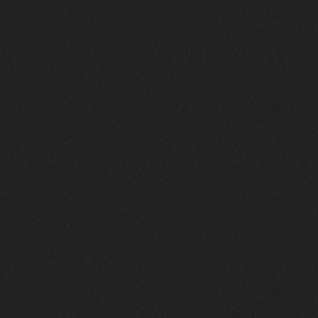
Давно на Сайд без vpn не
заходит?
Года 2
BananaMokey
10 февраля 2026
Ну, здравствуйте. Давно на Сайд без
vpn не заходит?
Или это
конкретный провайдер блочит?
must.err
28 января 2026
Посмотрел свою дату регистрации,
похоже я наврал про 15 лет ))
Ну 9, всё равно очень много, и спасибо
что поддерживаете жизнь ресурса
must.err
28 января 2026
Всем привет с Камчатки
Не часто, но с огромным
удовольствием погружаюсь в этот сайт,
в поисках чего-то интересного для
себя.
Блин, я не помню сколько я тут, но лет
15 кажется
Огромное спасибо за этот островок, со