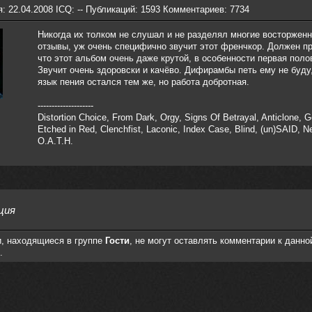
: 22.04.2008 ICQ: -- Публикаций: 1593 Комментариев: 7734
Никогда их толком не слушал и не разделял многие восторжен
отзывы, уж очень специфично звучит этот френчкор. Должен пр
что этот альбом очень даже крутой, в особенности первая поло
Звучит очень здоровски и качёво. Дифирамбы петь ему не буду,
язык пения остался тем же, но работа добротная.
--------------------
Distortion Choice, From Dark, Orgy, Signs Of Betrayal, Anticlone, 
Etched in Red, Clenchfist, Laconic, Index Case, Blind, (un)SAID, N
O.A.T.H.
ция
, находящиеся в группе
Гости
, не могут оставлять комментарии к данно
.