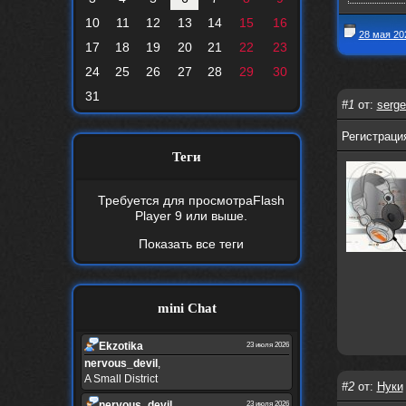
10
11
12
13
14
15
16
28 мая 20
17
18
19
20
21
22
23
24
25
26
27
28
29
30
31
#1
от:
serge
Регистрация
Теги
Требуется для просмотра
Flash
Player 9
или выше.
Показать все теги
mini Chat
Ekzotika
23 июля 2026
nеrvous_dеvil
,
A Small District
#2
от:
Нуки
nеrvous_dеvil
23 июля 2026