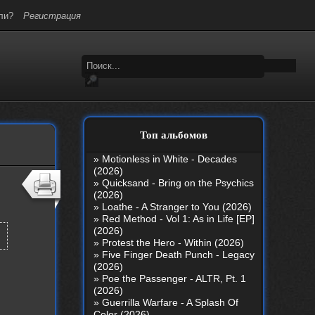
ли?
Регистрация
Топ альбомов
»
Motionless in White - Decades
(2026)
»
Quicksand - Bring on the Psychics
(2026)
»
Loathe - A Stranger to You (2026)
»
Red Method - Vol 1: As in Life [EP]
(2026)
»
Protest the Hero - Within (2026)
»
Five Finger Death Punch - Legacy
(2026)
»
Poe the Passenger - ALTR, Pt. 1
(2026)
»
Guerrilla Warfare - A Splash Of
Color (2026)