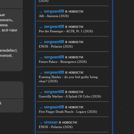
(2026)
→ sergeant08
в новости:
ные
Allt - Ataraxia (2026)
изнать,
вина.
→ sergeant08
в новости:
 всё-таки
Poe the Passenger - ALTR, Pt. 1 (2026)
→ sergeant08
в новости:
ENOX - Polarize (2026)
Genedefect,
everset,
→ sergeant08
в новости:
Future Palace - Resurgence (2026)
→ sergeant08
в новости:
Framing Hanley - do you feel guilty being
okay? (2026)
→ sergeant08
в новости:
Guerrilla Warfare - A Splash Of Color (2026)
й
→ sergeant08
в новости:
Five Finger Death Punch - Legacy (2026)
→ vinman
в новости:
ENOX - Polarize (2026)