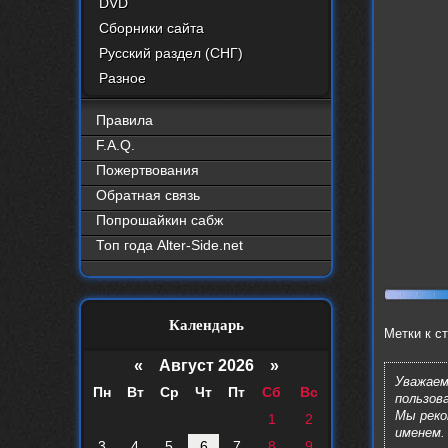
DVD
Сборники сайта
Русский раздел (СНГ)
Разное
Правила
F.A.Q.
Пожертвования
Обратная связь
Попрошайкин сабж
Топ года Alter-Side.net
Календарь
Метки к с
«
Август 2026 »
Уважаем
Пн
Вт
Ср
Чт
Пт
Сб
Вс
пользов
Мы рек
1
2
именем.
3
4
5
6
7
8
9