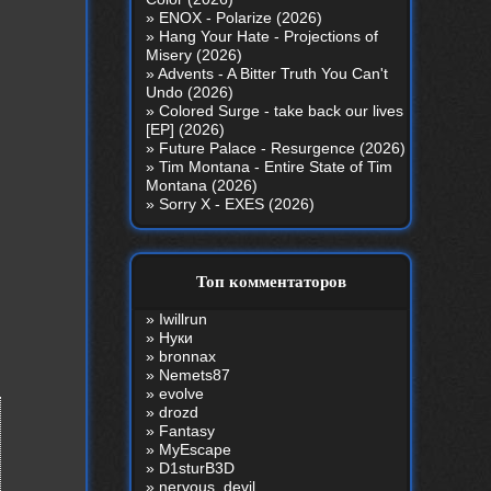
»
ENOX - Polarize (2026)
»
Hang Your Hate - Projections of
Misery (2026)
»
Advents - A Bitter Truth You Can't
Undo (2026)
»
Colored Surge - take back our lives
[EP] (2026)
»
Future Palace - Resurgence (2026)
»
Tim Montana - Entire State of Tim
Montana (2026)
»
Sorry X - EXES (2026)
Топ комментаторов
»
Iwillrun
»
Нуки
»
bronnax
»
Nemets87
»
evolve
»
drozd
»
Fantasy
»
MyEscape
»
D1sturB3D
»
nеrvous_dеvil