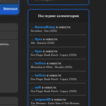
Вернуться
Последние комментарии
→ BananaMokey
в новости:
Sevendust - One (2026)
→ Нуки
в новости:
Allt - Ataraxia (2026)
нилось.
→ Нуки
в новости:
Five Finger Death Punch - Legacy (2026)
→ Iwillrun
в новости:
Motionless in White - Decades (2026)
→ Iwillrun
в новости:
Five Finger Death Punch - Legacy (2026)
→ swR
в новости:
Five Finger Death Punch - Legacy (2026)
→ sergeant08
в новости:
Tim Montana - Entire State of Tim Montana