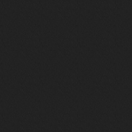
Это
nеrvous_dеvil
12 февраля 2026
https://music.yandex.ru/album/380
70829/track/142531923?utm_medium=
copy_link&ref_id=1c14f9a1-88f2-49
e2-b80d-103260139806
И это
nеrvous_dеvil
12 февраля 2026
https://music.yandex.ru/album/402
36094/track/147272904?utm_medium=
copy_link&ref_id=4e79c869-f1ad-45
ea-9d2a-c331b9b15b47
Best
Iwillrun
10 февраля 2026
Цитата: BananaMokey
Давно на Сайд без vpn не
заходит?
Года 2