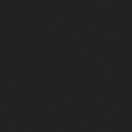
LD_MoD
13 января 2026
https://www.youtube.com/watch?v=S
lsEDkavoso
link179
13 января 2026
Всем привет! Топ будет?
AlexVeselin
31 декабря 2025
Всех любителей музыки, с
наступающим новым 2026 годом! Пусть
в новом году у всех нас будет все
хорошо, и побольше классной музыки!
aDmiter
29 декабря 2025
https://open.spotify.com/track/4t
1fQQU8jc7oUPbfRpfNlh?si=efbe07f23
ebb42e9
Iwillrun
25 декабря 2025
aDmiter
, здорово, мп3-шку скачать где-
то можно?
swR
20 декабря 2025
aDmiter
,
aDmiter
19 декабря 2025