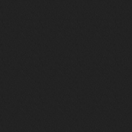
https://m.youtube.com/watch?v=jol
aO2Z6xCM
verdict
26 февраля 2026
Дим, треклист в greydaze с другого
релиза воткнул
Ekzotika
14 февраля 2026
nеrvous_dеvil
,спасибо!
In Deception
nеrvous_dеvil
12 февраля 2026
Патент лярд
nеrvous_dеvil
12 февраля 2026
https://music.yandex.ru/album/390
45146/track/144844687?utm_medium=
copy_link&ref_id=2477a339-9d4c-49
3b-8eec-5a365af7f0d0
Трезвость моей жизни
nеrvous_dеvil
12 февраля 2026
https://music.yandex.ru/album/153
71150/track/82348098?utm_medium=c
opy_link&ref_id=0f4136ef-5945-4b1
1-8732-cfc8bc1b4f03