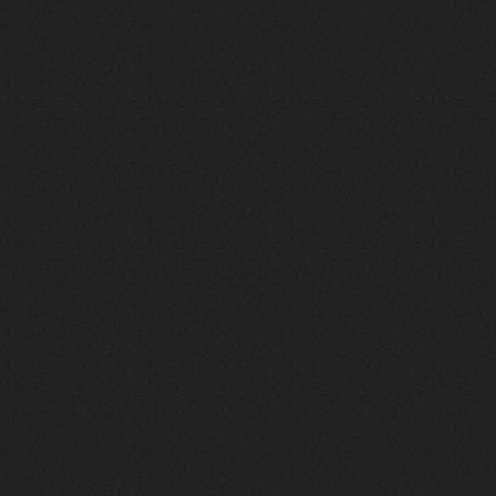
phps
24 сентября 2025
У кого-нибудь есть альбом группы
Coldhaven?
Jappen
19 сентября 2025
Links don't work
nеrvous_dеvil
13 сентября 2025
https://www.youtube.com/watch?v=b
1wzwRCtNZU
nеrvous_dеvil
11 сентября 2025
https://open.spotify.com/track/7H
fKXzt7CTgWXk97fxGIwc