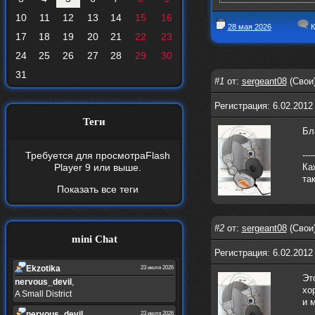
10
11
12
13
14
15
16
28 мая 2026
К
17
18
19
20
21
22
23
24
25
26
27
28
29
30
31
#1
от:
sergeant08
(Свои)
Регистрация: 6.02.2012
Теги
Бл
Требуется для просмотра
Flash
----
Player 9
или выше.
Ка
та
Показать все теги
#2
от:
sergeant08
(Свои)
mini Chat
Регистрация: 6.02.2012
Ekzotika
23 июля 2026
Эт
nеrvous_dеvil
,
хо
A Small District
и 
nеrvous_dеvil
23 июля 2026