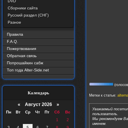
DVD
Сборники сайта
Русский раздел (СНГ)
Разное
Правила
F.A.Q.
Пожертвования
Обратная связь
Попрошайкин сабж
Топ года Alter-Side.net
(голосов:
Календарь
Метки к статье:
altern
«
Август 2026 »
Уважаемый посетит
Пн
Вт
Ср
Чт
Пт
Сб
Вс
пользователь.
Мы рекомендуем В
1
2
именем.
3
4
5
6
7
8
9