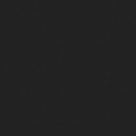
nеrvous_dеvil
23 ноября 2025
https://www.youtube.com/watch?v=s
eCwCG7ve5s&pp=0gcJCfgAg6NKuzgg
nеrvous_dеvil
23 ноября 2025
https://www.youtube.com/watch?v=E
rm07sVZQDM
nеrvous_dеvil
22 ноября 2025
https://music.yandex.ru/album/388
43662/track/143171712?utm_medium=
copy_link&ref_id=a5056fc3-7489-49
18-957a-ca13d7892112
stillborn
5 ноября 2025
https://www.youtube.com/watch?v=-
T2Y811l0AA
nеrvous_dеvil
28 октября 2025
https://www.youtube.com/watch?v=m
NSXBDMnf20
phps
24 сентября 2025
Thank You! Do u have FiRSUN EP?
Iwillrun
24 сентября 2025
phps
,
https://krakenfiles.com/view/JbPa
yQLh9u/file.html