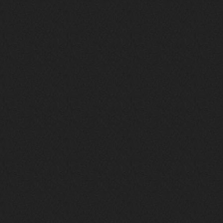
Поделюсь и своим лучшим ИИ
творением)
https://suno.com/s/22vOGsFcBx0tCq
Ho
Iwillrun
10 декабря 2025
stillborn
, вот это и главный аргумент в
пользу ии, будь это настоящая группа,
были бы синглы и мы бы всяко о группе
раньше услышали
stillborn
9 декабря 2025
Iwillrun
,
Эх жаль. Материал то что надо, даже с
учетом ии
Iwillrun
9 декабря 2025
stillborn
, почти уверен что ии, всё
думаю заливать это или нет
stillborn
9 декабря 2025
Вопрос знатокам, это ИИ?
https://www.youtube.com/watch?v=a
5YZmWEd88g&list=OLAK5uy_n3TkjIUkQ
583s7rxHLnmV0x1mkI2gn1Ho&index=1