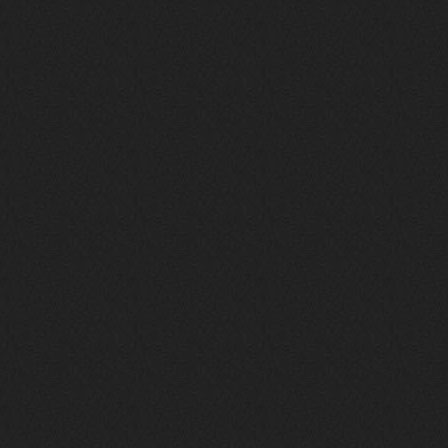
BananaMokey
10 февраля 2026
Ну, здравствуйте. Давно на Сайд без
vpn не заходит?
Или это
конкретный провайдер блочит?
must.err
28 января 2026
Посмотрел свою дату регистрации,
похоже я наврал про 15 лет ))
Ну 9, всё равно очень много, и спасибо
что поддерживаете жизнь ресурса
must.err
28 января 2026
Всем привет с Камчатки
Не часто, но с огромным
удовольствием погружаюсь в этот сайт,
в поисках чего-то интересного для
себя.
Блин, я не помню сколько я тут, но лет
15 кажется
Огромное спасибо за этот островок, со
своим духом и приятным мраком ))
Iwillrun
17 января 2026
link179
, если кто-то другой возьмет на
себя подсчеты, тогда будет, у меня нет
времени этим заниматься уже