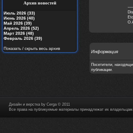
your window вышел
Архив новостей
----
nеrvous_dеvil
19 апреля 2026
Dis
Июль 2026 (33)
Альбом года баста/гуф
Etc
Июнь 2026 (40)
O.
Май 2026 (39)
Alternativshik_6
15 апреля 2026
Апрель 2026 (52)
https://www.youtube.com/watch?v=k
Март 2026 (48)
yHesI7AYKg
Февраль 2026 (39)
Ellin
3 апреля 2026
Показать / скрыть весь архив
зашел на сайт спустя 10 лет, почитал
Информация
старые комменты
Посетители, находящи
nеrvous_dеvil
29 марта 2026
публикации.
Всем привет, здоровь и скидок в
аптеках)
nеrvous_dеvil
28 марта 2026
https://www.youtube.com/watch?v=Z
paqP0LvRH4
Дизайн и верстка by
Cerga
© 2011
nеrvous_dеvil
28 марта 2026
Все права на публикуемые материалы принадлежат их владельцам. 
https://www.instagram.com/reel/DU
IMu5hgtLs/?igsh=MXg3ZGtvcmEwc2kxM
g==
nеrvous_dеvil
14 марта 2026