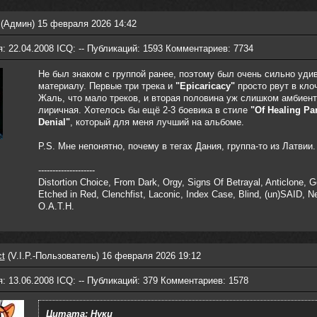
(Админ) 15 февраля 2026 14:42
: 22.04.2008 ICQ: -- Публикаций: 1593 Комментариев: 7734
Не был знаком с группой ранее, поэтому был очень сильно уди
материалу. Первые три трека и
"Epicaricacy"
просто рвут в кло
Жаль, что мало треков, и вторая половина уж слишком амбиент
лиричная. Хотелось бы ещё 2-3 боевика в стиле
"Of Healing Par
Denial"
, который для меня лучший на альбоме.
P.S. Мне непонятно, почему в тегах Дания, группа-то из Латвии.
--------------------
Distortion Choice, From Dark, Orgy, Signs Of Betrayal, Anticlone, 
Etched in Red, Clenchfist, Laconic, Index Case, Blind, (un)SAID, N
O.A.T.H.
ct
(V.I.P.-Пользователь) 16 февраля 2026 19:12
: 13.06.2008 ICQ: -- Публикаций: 379 Комментариев: 1578
Цитата: Нуки