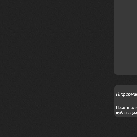
BananaMokey
10 февраля 2026
Ну, здравствуйте. Давно на Сайд без
vpn не заходит?
Или это
конкретный провайдер блочит?
must.err
28 января 2026
Посмотрел свою дату регистрации,
похоже я наврал про 15 лет ))
Ну 9, всё равно очень много, и спасибо
что поддерживаете жизнь ресурса
must.err
28 января 2026
Всем привет с Камчатки
Не часто, но с огромным
удовольствием погружаюсь в этот сайт,
в поисках чего-то интересного для
себя.
Информа
Блин, я не помню сколько я тут, но лет
15 кажется
Огромное спасибо за этот островок, со
Посетители
своим духом и приятным мраком ))
публикации
Iwillrun
17 января 2026
link179
, если кто-то другой возьмет на
себя подсчеты, тогда будет, у меня нет
времени этим заниматься уже