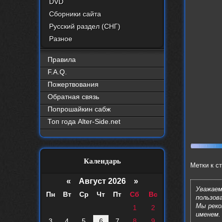
DVD
Сборники сайта
Русский раздел (СНГ)
Разное
Правила
F.A.Q.
Пожертвования
Обратная связь
Попрошайкин сабж
Топ года Alter-Side.net
Календарь
Метки к с
«
Август 2026 »
Уважаем
Пн
Вт
Ср
Чт
Пт
Сб
Вс
пользов
Мы рек
1
2
именем.
3
4
5
6
7
8
9