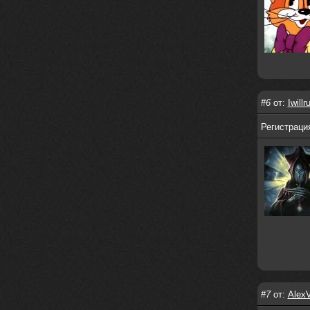
https://m.youtube.com/watch?v=jol
aO2Z6xCM
verdict
26 февраля 2026
Дим, треклист в greydaze с другого
релиза воткнул
Ekzotika
14 февраля 2026
nеrvous_dеvil
,спасибо!
#6
от:
Iwillr
In Deception
Регистрация
nеrvous_dеvil
12 февраля 2026
Патент лярд
nеrvous_dеvil
12 февраля 2026
https://music.yandex.ru/album/390
45146/track/144844687?utm_medium=
copy_link&ref_id=2477a339-9d4c-49
3b-8eec-5a365af7f0d0
Трезвость моей жизни
nеrvous_dеvil
12 февраля 2026
https://music.yandex.ru/album/153
71150/track/82348098?utm_medium=c
#7
от:
AlexV
opy_link&ref_id=0f4136ef-5945-4b1
1-8732-cfc8bc1b4f03