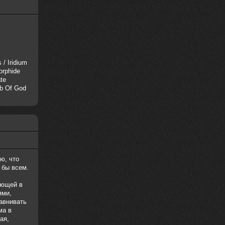
 / Iridium
orphide
te
b Of God
ю, что
 бы всем.
ающей в
ями,
авнивать
ма в
ая,