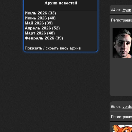
your window вышел
Архив новостей
#4
от:
Нуки
nеrvous_dеvil
19 апреля 2026
Июль 2026 (33)
Альбом года баста/гуф
Июнь 2026 (40)
Регистрация
Май 2026 (39)
Alternativshik_6
15 апреля 2026
Апрель 2026 (52)
https://www.youtube.com/watch?v=k
Март 2026 (48)
yHesI7AYKg
Февраль 2026 (39)
Ellin
3 апреля 2026
Показать / скрыть весь архив
зашел на сайт спустя 10 лет, почитал
старые комменты
nеrvous_dеvil
29 марта 2026
Всем привет, здоровь и скидок в
аптеках)
nеrvous_dеvil
28 марта 2026
https://www.youtube.com/watch?v=Z
paqP0LvRH4
nеrvous_dеvil
28 марта 2026
#5
от:
verdi
https://www.instagram.com/reel/DU
IMu5hgtLs/?igsh=MXg3ZGtvcmEwc2kxM
Регистрация
g==
nеrvous_dеvil
14 марта 2026