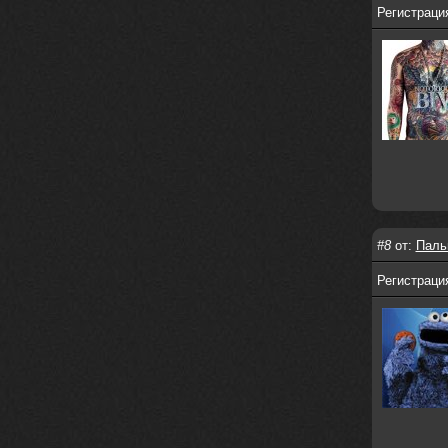
Регистрация
Это
nеrvous_dеvil
12 февраля 2026
https://music.yandex.ru/album/380
70829/track/142531923?utm_medium=
copy_link&ref_id=1c14f9a1-88f2-49
e2-b80d-103260139806
И это
nеrvous_dеvil
12 февраля 2026
https://music.yandex.ru/album/402
36094/track/147272904?utm_medium=
copy_link&ref_id=4e79c869-f1ad-45
#8
от:
Паль
ea-9d2a-c331b9b15b47
Best
Регистрация
Iwillrun
10 февраля 2026
Цитата: BananaMokey
Давно на Сайд без vpn не
заходит?
Года 2