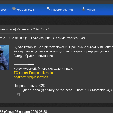
 2026
Комментов:
8
Просмотров: 463
Iwillrun
мик
(Свои) 22 января 2026 17:27
: 21.06.2010 ICQ: -- Публикаций: 14 Комментариев: 649
О, это которые на Spiritbox похожи. Прошлый альбом был кайф
не слушал ещё, но как минимум рекомендую предыдущий посл
банду обратить внимание.
--------------------
Живу музыкой. Много слушаю и пишу.
TG-канал Feelpalmik radio
подкаст Аудиозавтрак
Понравилось в 2026:
[LP]: Queen Kona (!) / Story of the Year / Ghost Kill / Morphide (4) /
[EP]:
88
(Свои) 26 января 2026 08:38