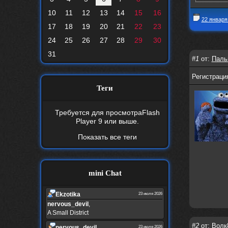
10
11
12
13
14
15
16
22 января
17
18
19
20
21
22
23
24
25
26
27
28
29
30
31
#1
от:
Паль
Регистрация
Теги
Требуется для просмотра
Flash
Player 9
или выше.
Показать все теги
mini Chat
Ekzotika
23 июля 2026
nеrvous_dеvil
,
A Small District
#2
от:
Волк
nеrvous_dеvil
23 июля 2026