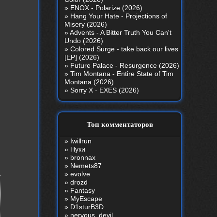
»
ENOX - Polarize (2026)
»
Hang Your Hate - Projections of
Misery (2026)
»
Advents - A Bitter Truth You Can't
Undo (2026)
»
Colored Surge - take back our lives
[EP] (2026)
»
Future Palace - Resurgence (2026)
»
Tim Montana - Entire State of Tim
Montana (2026)
»
Sorry X - EXES (2026)
Топ комментаторов
»
Iwillrun
»
Нуки
»
bronnax
»
Nemets87
»
evolve
»
drozd
»
Fantasy
»
MyEscape
»
D1sturB3D
»
nеrvous_dеvil