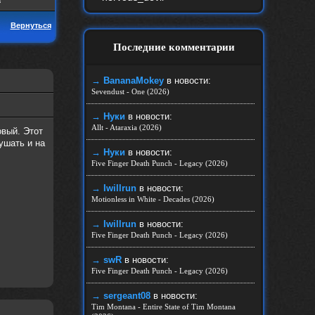
Вернуться
Последние комментарии
→ BananaMokey
в новости:
Sevendust - One (2026)
→ Нуки
в новости:
Allt - Ataraxia (2026)
овый. Этот
ушать и на
→ Нуки
в новости:
Five Finger Death Punch - Legacy (2026)
→ Iwillrun
в новости:
Motionless in White - Decades (2026)
→ Iwillrun
в новости:
Five Finger Death Punch - Legacy (2026)
→ swR
в новости:
Five Finger Death Punch - Legacy (2026)
→ sergeant08
в новости:
Tim Montana - Entire State of Tim Montana