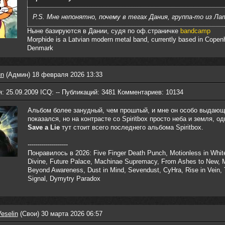
P.S. Мне непонятно, почему в тегах Дания, группа-то из Ла
Ныне базируются в Дании, судя по оф.страничке
bandcamp
Morphide is a Latvian modern metal band, currently based in Copen
Denmark
un
(Админ) 18 февраля 2026 13:33
: 25.09.2009 ICQ: -- Публикаций: 3481 Комментариев: 10134
Альбом более занудный, чем прошлый, и мне он особо выдаю
показался, но на контрасте со Spiritbox просто неба и земля, о
Save a Lie
тут стоит всего последнего альбома Spiritbox.
--------------------
Понравилось в 2026: Five Finger Death Punch, Motionless in Whit
Divine, Future Palace, Machinae Supremacy, From Ashes to New, 
Beyond Awareness, Dust in Mind, Sevendust, CyHra, Rise in Vein, 
Signal, Dymytry Paradox
eselin
(Свои) 30 марта 2026 06:57