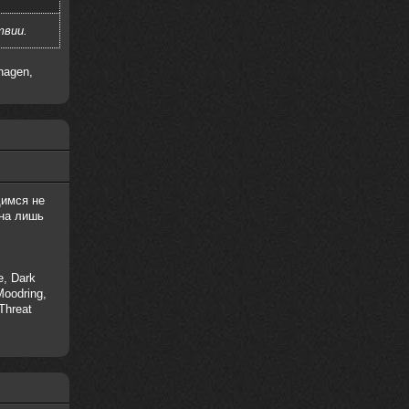
твии.
hagen,
щимся не
дна лишь
e, Dark
Moodring,
Threat