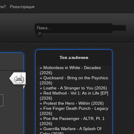
ли?
Регистрация
Топ альбомов
»
Motionless in White - Decades
(2026)
»
Quicksand - Bring on the Psychics
(2026)
»
Loathe - A Stranger to You (2026)
»
Red Method - Vol 1: As in Life [EP]
(2026)
»
Protest the Hero - Within (2026)
»
Five Finger Death Punch - Legacy
(2026)
»
Poe the Passenger - ALTR, Pt. 1
(2026)
»
Guerrilla Warfare - A Splash Of
Color (2026)