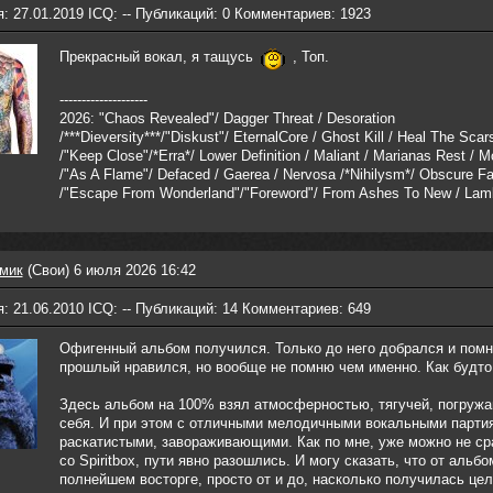
: 27.01.2019 ICQ: -- Публикаций: 0 Комментариев: 1923
Прекрасный вокал, я тащусь
, Топ.
--------------------
2026: "Chaos Revealed"/ Dagger Threat / Desoration
/***Dieversity***/"Diskust"/ EternalCore / Ghost Kill / Heal The Scars
/"Keep Close"/*Erra*/ Lower Definition / Maliant / Marianas Rest / M
/"As A Flame"/ Defaced / Gaerea / Nervosa /*Nihilysm*/ Obscure Fa
/"Escape From Wonderland"/"Foreword"/ From Ashes To New / Lam
мик
(Свои) 6 июля 2026 16:42
: 21.06.2010 ICQ: -- Публикаций: 14 Комментариев: 649
Офигенный альбом получился. Только до него добрался и помн
прошлый нравился, но вообще не помню чем именно. Как будто
Здесь альбом на 100% взял атмосферностью, тягучей, погруж
себя. И при этом с отличными мелодичными вокальными парти
раскатистыми, завораживающими. Как по мне, уже можно не ср
со Spiritbox, пути явно разошлись. И могу сказать, что от альбо
полнейшем восторге, просто от и до, насколько получилась цел