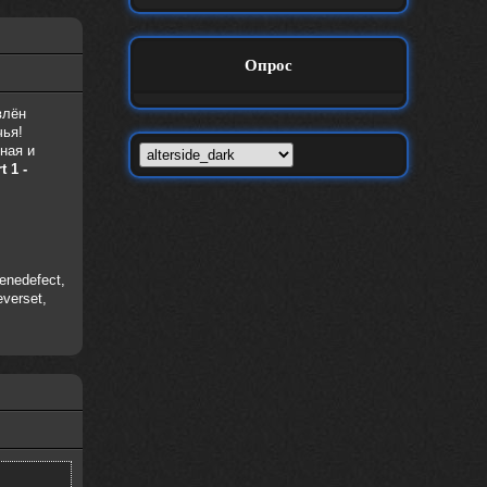
Опрос
влён
чья!
ная и
t 1 -
Genedefect,
everset,