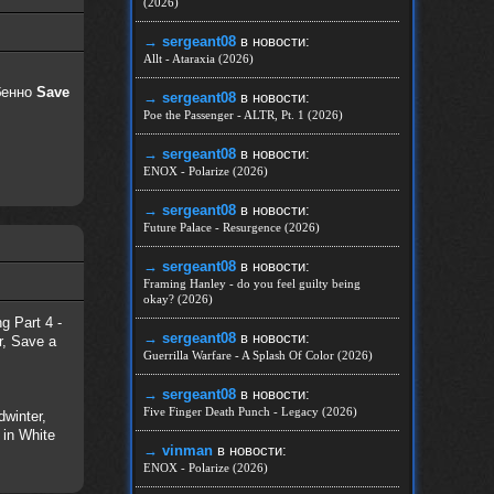
(2026)
→ sergeant08
в новости:
Allt - Ataraxia (2026)
обенно
Save
→ sergeant08
в новости:
Poe the Passenger - ALTR, Pt. 1 (2026)
→ sergeant08
в новости:
ENOX - Polarize (2026)
→ sergeant08
в новости:
Future Palace - Resurgence (2026)
→ sergeant08
в новости:
Framing Hanley - do you feel guilty being
okay? (2026)
 Part 4 -
→ sergeant08
в новости:
r, Save a
Guerrilla Warfare - A Splash Of Color (2026)
→ sergeant08
в новости:
Five Finger Death Punch - Legacy (2026)
winter,
 in White
→ vinman
в новости:
ENOX - Polarize (2026)