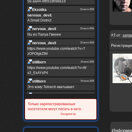
56-aa44-9f891d69da1d
Ekzotika
23 июля 2026
nеrvous_dеvil
,
A Small District
nеrvous_dеvil
23 июля 2026
Nu из Папуа Гвинеи
#3
от:
serge
nеrvous_dеvil
23 июля 2026
Регистрация
https://www.youtube.com/watch?v=7
zOPOlgkZ98
stillborn
24 июня 2026
https://www.youtube.com/watch?v=W
v3_EsAYsP4
stillborn
19 июня 2026
Это кому Tetrarch вкатывает
stillborn
19 июня 2026
https://www.youtube.com/watch?v=Y
Только зарегистрированные
XINRQPkrkA
посетители могут писать в чате.
Alternativshik_6
Designed by
WEBoss.Net
30 мая 2026
https://www.youtube.com/watch?v=z
UVvJjZIu_U
Информа