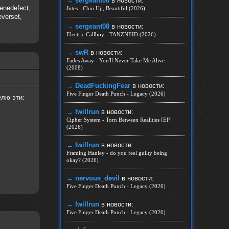
→ sergeant08
в новости:
Genedefect,
Jutes - Chin Up, Beautiful (2026)
everset,
→ sergeant08
в новости:
Electric Callboy - TANZNEID (2026)
→ swR
в новости:
Fades Away - You'll Never Take Me Alive
(2008)
→ DeadFuckingFear
в новости:
Five Finger Death Punch - Legacy (2026)
елю эти:
→ Iwillrun
в новости:
Cipher System - Torn Between Realities [EP]
(2026)
→ Iwillrun
в новости:
Framing Hanley - do you feel guilty being
okay? (2026)
→ nеrvous_dеvil
в новости:
Five Finger Death Punch - Legacy (2026)
→ Iwillrun
в новости:
Five Finger Death Punch - Legacy (2026)