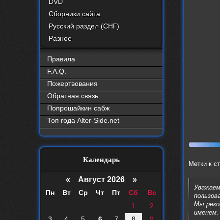
DVD
Сборники сайта
Русский раздел (СНГ)
Разное
Правила
F.A.Q.
Пожертвования
Обратная связь
Попрошайкин сабж
Топ года Alter-Side.net
Календарь
Метки к с
«
Август 2026 »
Уважаем
Пн
Вт
Ср
Чт
Пт
Сб
Вс
пользов
Мы рек
1
2
именем.
3
4
5
6
7
8
9