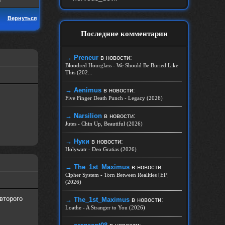
Вернуться
Последние комментарии
→ Preneur
в новости:
Bloodred Hourglass - We Should Be Buried Like
This (202...
→ Aenimus
в новости:
Five Finger Death Punch - Legacy (2026)
→ Narsilion
в новости:
Jutes - Chin Up, Beautiful (2026)
→ Нуки
в новости:
Holywatr - Deo Gratias (2026)
→ The_1st_Maximus
в новости:
Cipher System - Torn Between Realities [EP]
(2026)
второго
→ The_1st_Maximus
в новости:
Loathe - A Stranger to You (2026)