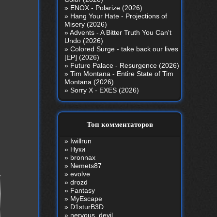
»
ENOX - Polarize (2026)
»
Hang Your Hate - Projections of
Misery (2026)
»
Advents - A Bitter Truth You Can't
Undo (2026)
»
Colored Surge - take back our lives
[EP] (2026)
»
Future Palace - Resurgence (2026)
»
Tim Montana - Entire State of Tim
Montana (2026)
»
Sorry X - EXES (2026)
Топ комментаторов
»
Iwillrun
»
Нуки
»
bronnax
»
Nemets87
»
evolve
»
drozd
»
Fantasy
»
MyEscape
»
D1sturB3D
»
nеrvous_dеvil