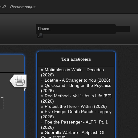
ли?
Регистрация
Топ альбомов
»
Motionless in White - Decades
(2026)
»
Loathe - A Stranger to You (2026)
»
Quicksand - Bring on the Psychics
(2026)
»
Red Method - Vol 1: As in Life [EP]
(2026)
»
Protest the Hero - Within (2026)
»
Five Finger Death Punch - Legacy
(2026)
»
Poe the Passenger - ALTR, Pt. 1
(2026)
»
Guerrilla Warfare - A Splash Of
Color (2026)