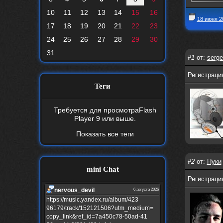
10
11
12
13
14
15
16
18 июня 2
17
18
19
20
21
22
23
24
25
26
27
28
29
30
31
#1
от:
serge
Регистрация
Теги
Требуется для просмотра
Flash
Player 9
или выше.
Показать все теги
#2
от:
Нуки
mini Chat
Регистрация
nеrvous_dеvil
6 августа 2026
https://music.yandex.ru/album/423
96179/track/152121506?utm_medium=
copy_link&ref_id=7a450c78-50ad-41