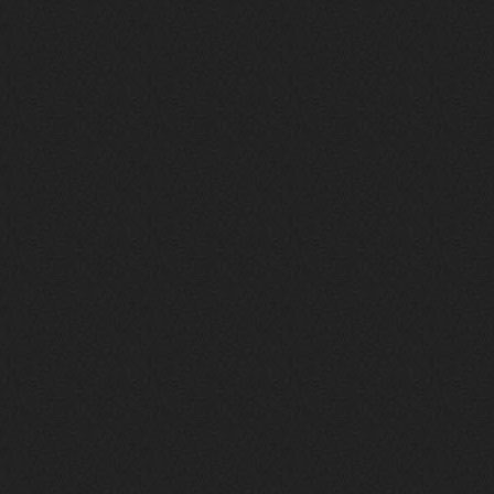
BananaMokey
10 февраля 2026
Ну, здравствуйте. Давно на Сайд без
vpn не заходит?
Или это
конкретный провайдер блочит?
must.err
28 января 2026
Посмотрел свою дату регистрации,
похоже я наврал про 15 лет ))
Ну 9, всё равно очень много, и спасибо
что поддерживаете жизнь ресурса
must.err
28 января 2026
Всем привет с Камчатки
Не часто, но с огромным
удовольствием погружаюсь в этот сайт,
в поисках чего-то интересного для
себя.
Блин, я не помню сколько я тут, но лет
15 кажется
Огромное спасибо за этот островок, со
своим духом и приятным мраком ))
Iwillrun
17 января 2026
link179
, если кто-то другой возьмет на
себя подсчеты, тогда будет, у меня нет
времени этим заниматься уже