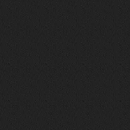
Поделюсь и своим лучшим ИИ
творением)
https://suno.com/s/22vOGsFcBx0tCq
Ho
Iwillrun
10 декабря 2025
stillborn
, вот это и главный аргумент в
пользу ии, будь это настоящая группа,
были бы синглы и мы бы всяко о группе
раньше услышали
stillborn
9 декабря 2025
Iwillrun
,
Эх жаль. Материал то что надо, даже с
учетом ии
Iwillrun
9 декабря 2025
stillborn
, почти уверен что ии, всё
думаю заливать это или нет
stillborn
9 декабря 2025
Вопрос знатокам, это ИИ?
https://www.youtube.com/watch?v=a
5YZmWEd88g&list=OLAK5uy_n3TkjIUkQ
583s7rxHLnmV0x1mkI2gn1Ho&index=1