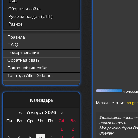
DVD
Сборники сайта
Русский раздел (СНГ)
Разное
Правила
F.A.Q.
Пожертвования
Обратная связь
Попрошайкин сабж
Топ года Alter-Side.net
(голосов:
Календарь
Метки к статье:
progre
«
Август 2026 »
Уважаемый посетит
Пн
Вт
Ср
Чт
Пт
Сб
Вс
пользователь.
Мы рекомендуем В
1
2
именем.
3
4
5
6
7
8
9