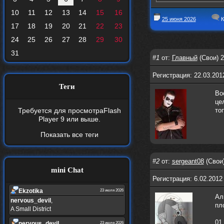
10
11
12
13
14
15
16
25 июня 2026
К
17
18
19
20
21
22
23
24
25
26
27
28
29
30
31
#1
от:
Главный
(Свои) 2
Регистрация: 22.03.201
Теги
Во
це
Требуется для просмотра
Flash
то
Player 9
или выше.
Показать все теги
#2
от:
sergeant08
(Свои)
mini Chat
Регистрация: 6.02.2012
Ekzotika
23 июля 2026
Ал
nеrvous_dеvil
,
пл
A Small District
01.
nеrvous_dеvil
23 июля 2026