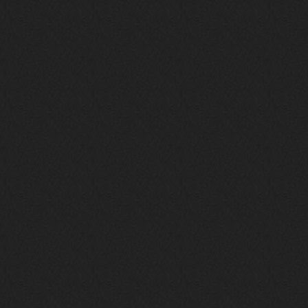
Это
nеrvous_dеvil
12 февраля 2026
https://music.yandex.ru/album/380
70829/track/142531923?utm_medium=
copy_link&ref_id=1c14f9a1-88f2-49
e2-b80d-103260139806
И это
nеrvous_dеvil
12 февраля 2026
https://music.yandex.ru/album/402
36094/track/147272904?utm_medium=
copy_link&ref_id=4e79c869-f1ad-45
ea-9d2a-c331b9b15b47
Best
Iwillrun
10 февраля 2026
Цитата: BananaMokey
Давно на Сайд без vpn не
заходит?
Года 2