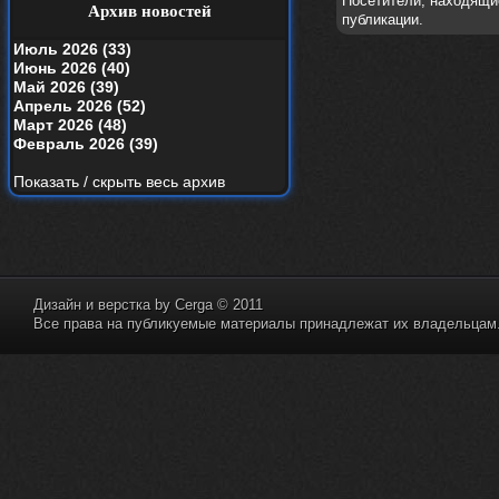
Посетители, находящи
your window вышел
Архив новостей
публикации.
nеrvous_dеvil
19 апреля 2026
Июль 2026 (33)
Альбом года баста/гуф
Июнь 2026 (40)
Май 2026 (39)
Alternativshik_6
15 апреля 2026
Апрель 2026 (52)
https://www.youtube.com/watch?v=k
Март 2026 (48)
yHesI7AYKg
Февраль 2026 (39)
Ellin
3 апреля 2026
Показать / скрыть весь архив
зашел на сайт спустя 10 лет, почитал
старые комменты
nеrvous_dеvil
29 марта 2026
Всем привет, здоровь и скидок в
аптеках)
Дизайн и верстка by
Cerga
© 2011
nеrvous_dеvil
28 марта 2026
Все права на публикуемые материалы принадлежат их владельцам. 
https://www.youtube.com/watch?v=Z
paqP0LvRH4
nеrvous_dеvil
28 марта 2026
https://www.instagram.com/reel/DU
IMu5hgtLs/?igsh=MXg3ZGtvcmEwc2kxM
g==
nеrvous_dеvil
14 марта 2026