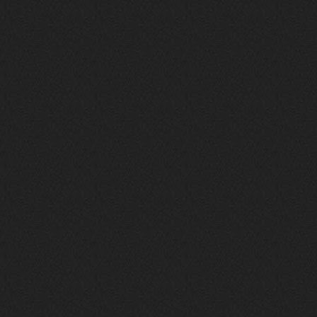
LD_MoD
13 января 2026
https://www.youtube.com/watch?v=S
lsEDkavoso
link179
13 января 2026
Всем привет! Топ будет?
AlexVeselin
31 декабря 2025
Всех любителей музыки, с
наступающим новым 2026 годом! Пусть
в новом году у всех нас будет все
хорошо, и побольше классной музыки!
aDmiter
29 декабря 2025
https://open.spotify.com/track/4t
1fQQU8jc7oUPbfRpfNlh?si=efbe07f23
ebb42e9
Iwillrun
25 декабря 2025
aDmiter
, здорово, мп3-шку скачать где-
то можно?
swR
20 декабря 2025
aDmiter
,
aDmiter
19 декабря 2025