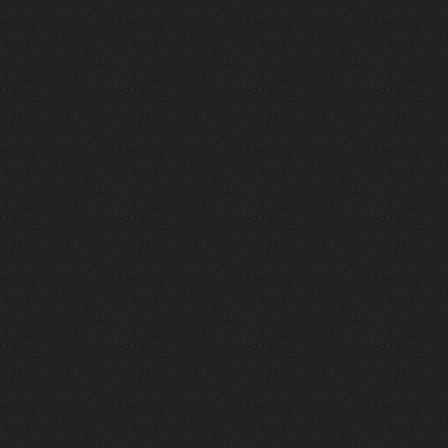
phps
24 сентября 2025
У кого-нибудь есть альбом группы
Coldhaven?
Jappen
19 сентября 2025
Links don't work
nеrvous_dеvil
13 сентября 2025
https://www.youtube.com/watch?v=b
1wzwRCtNZU
nеrvous_dеvil
11 сентября 2025
https://open.spotify.com/track/7H
fKXzt7CTgWXk97fxGIwc