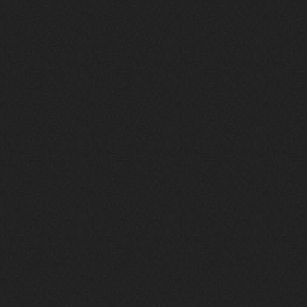
https://m.youtube.com/watch?v=jol
aO2Z6xCM
verdict
26 февраля 2026
Дим, треклист в greydaze с другого
релиза воткнул
Ekzotika
14 февраля 2026
nеrvous_dеvil
,спасибо!
In Deception
nеrvous_dеvil
12 февраля 2026
Патент лярд
nеrvous_dеvil
12 февраля 2026
https://music.yandex.ru/album/390
45146/track/144844687?utm_medium=
copy_link&ref_id=2477a339-9d4c-49
3b-8eec-5a365af7f0d0
Трезвость моей жизни
nеrvous_dеvil
12 февраля 2026
https://music.yandex.ru/album/153
71150/track/82348098?utm_medium=c
opy_link&ref_id=0f4136ef-5945-4b1
1-8732-cfc8bc1b4f03