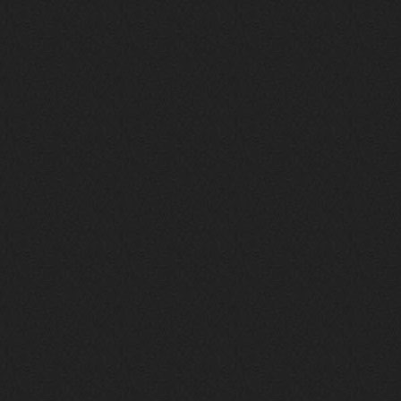
nеrvous_dеvil
23 ноября 2025
https://www.youtube.com/watch?v=s
eCwCG7ve5s&pp=0gcJCfgAg6NKuzgg
nеrvous_dеvil
23 ноября 2025
https://www.youtube.com/watch?v=E
rm07sVZQDM
nеrvous_dеvil
22 ноября 2025
https://music.yandex.ru/album/388
43662/track/143171712?utm_medium=
copy_link&ref_id=a5056fc3-7489-49
18-957a-ca13d7892112
stillborn
5 ноября 2025
https://www.youtube.com/watch?v=-
T2Y811l0AA
nеrvous_dеvil
28 октября 2025
https://www.youtube.com/watch?v=m
NSXBDMnf20
phps
24 сентября 2025
Thank You! Do u have FiRSUN EP?
Iwillrun
24 сентября 2025
phps
,
https://krakenfiles.com/view/JbPa
yQLh9u/file.html