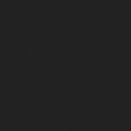
phps
24 сентября 2025
Thank You! Do u have FiRSUN EP?
Iwillrun
24 сентября 2025
phps
,
https://krakenfiles.com/view/JbPa
yQLh9u/file.html
phps
24 сентября 2025
У кого-нибудь есть альбом группы
Coldhaven?
Jappen
19 сентября 2025
Links don't work
nеrvous_dеvil
13 сентября 2025
https://www.youtube.com/watch?v=b
1wzwRCtNZU