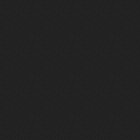
своим духом и приятным мраком ))
Iwillrun
17 января 2026
link179
, если кто-то другой возьмет на
себя подсчеты, тогда будет, у меня нет
времени этим заниматься уже
LD_MoD
13 января 2026
https://www.youtube.com/watch?v=S
lsEDkavoso
link179
13 января 2026
Всем привет! Топ будет?
AlexVeselin
31 декабря 2025
Всех любителей музыки, с
наступающим новым 2026 годом! Пусть
в новом году у всех нас будет все
хорошо, и побольше классной музыки!
aDmiter
29 декабря 2025
https://open.spotify.com/track/4t
1fQQU8jc7oUPbfRpfNlh?si=efbe07f23
ebb42e9
Iwillrun
25 декабря 2025
aDmiter
, здорово, мп3-шку скачать где-