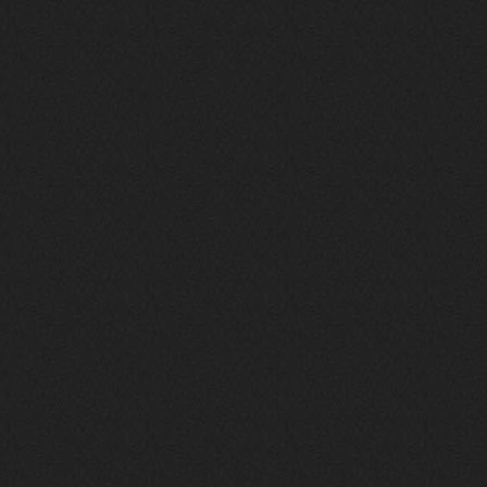
nеrvous_dеvil
12 февраля 2026
https://music.yandex.ru/album/153
71150/track/82348098?utm_medium=c
opy_link&ref_id=0f4136ef-5945-4b1
1-8732-cfc8bc1b4f03
Это
nеrvous_dеvil
12 февраля 2026
https://music.yandex.ru/album/380
70829/track/142531923?utm_medium=
copy_link&ref_id=1c14f9a1-88f2-49
e2-b80d-103260139806
И это
nеrvous_dеvil
12 февраля 2026
https://music.yandex.ru/album/402
36094/track/147272904?utm_medium=
copy_link&ref_id=4e79c869-f1ad-45
ea-9d2a-c331b9b15b47
Best
Iwillrun
10 февраля 2026
Цитата: BananaMokey