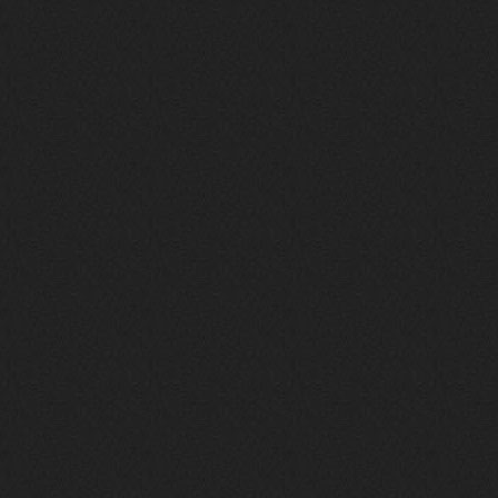
Давно на Сайд без vpn не
заходит?
Года 2
BananaMokey
10 февраля 2026
Ну, здравствуйте. Давно на Сайд без
vpn не заходит?
Или это
конкретный провайдер блочит?
must.err
28 января 2026
Посмотрел свою дату регистрации,
похоже я наврал про 15 лет ))
Ну 9, всё равно очень много, и спасибо
что поддерживаете жизнь ресурса
must.err
28 января 2026
Всем привет с Камчатки
Не часто, но с огромным
удовольствием погружаюсь в этот сайт,
в поисках чего-то интересного для
себя.
Блин, я не помню сколько я тут, но лет
15 кажется
Огромное спасибо за этот островок, со