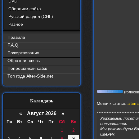
DVD
Сборники сайта
Русский раздел (СНГ)
Разное
Правила
F.A.Q.
Пожертвования
Обратная связь
Попрошайкин сабж
Топ года Alter-Side.net
(голосов:
Календарь
Метки к статье:
altern
«
Август 2026 »
Уважаемый посетит
Пн
Вт
Ср
Чт
Пт
Сб
Вс
пользователь.
Мы рекомендуем В
1
2
именем.
3
4
5
6
7
8
9