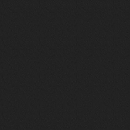
Вопрос знатокам, это ИИ?
https://www.youtube.com/watch?v=a
5YZmWEd88g&list=OLAK5uy_n3TkjIUkQ
583s7rxHLnmV0x1mkI2gn1Ho&index=1
nеrvous_dеvil
23 ноября 2025
https://www.youtube.com/watch?v=s
eCwCG7ve5s&pp=0gcJCfgAg6NKuzgg
nеrvous_dеvil
23 ноября 2025
https://www.youtube.com/watch?v=E
rm07sVZQDM
nеrvous_dеvil
22 ноября 2025
https://music.yandex.ru/album/388
43662/track/143171712?utm_medium=
copy_link&ref_id=a5056fc3-7489-49
18-957a-ca13d7892112
stillborn
5 ноября 2025
https://www.youtube.com/watch?v=-
T2Y811l0AA
nеrvous_dеvil
28 октября 2025
https://www.youtube.com/watch?v=m
NSXBDMnf20