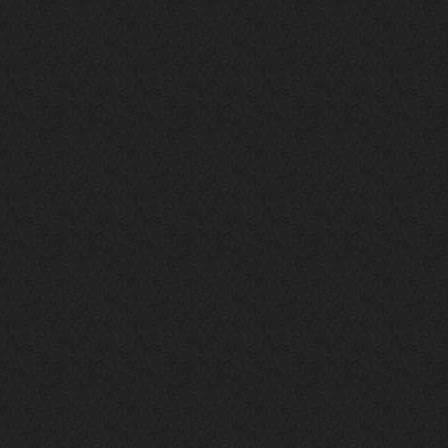
nеrvous_dеvil
28 марта 2026
https://www.instagram.com/reel/DU
IMu5hgtLs/?igsh=MXg3ZGtvcmEwc2kxM
g==
nеrvous_dеvil
14 марта 2026
https://m.youtube.com/watch?v=jol
aO2Z6xCM
verdict
26 февраля 2026
Дим, треклист в greydaze с другого
релиза воткнул
Ekzotika
14 февраля 2026
nеrvous_dеvil
,спасибо!
In Deception
nеrvous_dеvil
12 февраля 2026
Патент лярд
nеrvous_dеvil
12 февраля 2026
https://music.yandex.ru/album/390
45146/track/144844687?utm_medium=
copy_link&ref_id=2477a339-9d4c-49
3b-8eec-5a365af7f0d0
Трезвость моей жизни