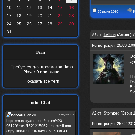
10
11
12
13
14
15
16
25 июня 2026
К
17
18
19
20
21
22
23
24
25
26
27
28
29
30
31
#1
от:
Iwillrun
(Админ) 7
Регистрация: 25.09.200
Теги
Ох
су
Требуется для просмотра
Flash
Player 9
или выше.
----
По
Показать все теги
Di
Be
Si
mini Chat
#2
от:
Stomped
(Свои) 1
nеrvous_dеvil
6 августа 2026
https://music.yandex.ru/album/423
Регистрация: 25.02.201
96179/track/152121506?utm_medium=
copy_link&ref_id=7a450c78-50ad-41
Iwi