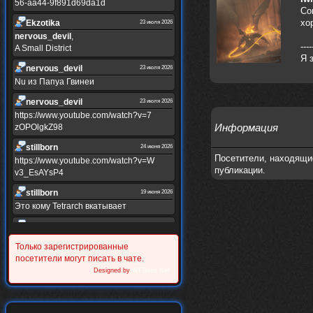
56-aa44-9f891d69da1d
Со
хо
Ekzotika
23 июля 2026
nеrvous_dеvil
,
----
A Small District
Я 
nеrvous_dеvil
23 июля 2026
Nu из Папуа Гвинеи
nеrvous_dеvil
23 июля 2026
https://www.youtube.com/watch?v=7
Информация
zOPOlgkZ98
stillborn
24 июня 2026
Посетители, находящи
https://www.youtube.com/watch?v=W
публикации.
v3_EsAYsP4
stillborn
19 июня 2026
Это кому Tetrarch вкатывает
stillborn
19 июня 2026
https://www.youtube.com/watch?v=Y
Только зарегистрированные
XINRQPkrkA
посетители могут писать в чате.
Alternativshik_6
Designed by
WEBoss.Net
30 мая 2026
https://www.youtube.com/watch?v=z
UVvJjZIu_U