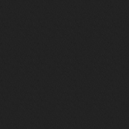
то можно?
swR
20 декабря 2025
aDmiter
,
aDmiter
19 декабря 2025
Поделюсь и своим лучшим ИИ
творением)
https://suno.com/s/22vOGsFcBx0tCq
Ho
Iwillrun
10 декабря 2025
stillborn
, вот это и главный аргумент в
пользу ии, будь это настоящая группа,
были бы синглы и мы бы всяко о группе
раньше услышали
stillborn
9 декабря 2025
Iwillrun
,
Эх жаль. Материал то что надо, даже с
учетом ии
Iwillrun
9 декабря 2025
stillborn
, почти уверен что ии, всё
думаю заливать это или нет
stillborn
9 декабря 2025