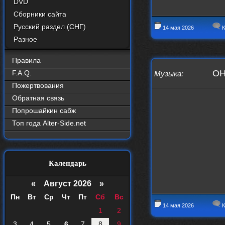
DVD
Сборники сайта
Русский раздел (СНГ)
14 мая 2026
К
Разное
Правила
OH
F.A.Q.
Музыка
:
Пожертвования
Обратная связь
Попрошайкин сабж
Топ года Alter-Side.net
Календарь
«
Август 2026 »
Пн
Вт
Ср
Чт
Пт
Сб
Вс
14 мая 2026
К
1
2
3
4
5
6
7
8
9