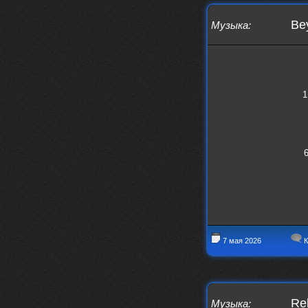
phps
24 сентября 2025
Thank You! Do u have FiRSUN EP?
Be
Музыка
:
Iwillrun
24 сентября 2025
phps
,
https://krakenfiles.com/view/JbPa
yQLh9u/file.html
phps
24 сентября 2025
1
У кого-нибудь есть альбом группы
Coldhaven?
Jappen
19 сентября 2025
Links don't work
nеrvous_dеvil
13 сентября 2025
https://www.youtube.com/watch?v=b
1wzwRCtNZU
7 мая 2026
К
Re
Музыка
: