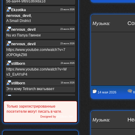
56-aa44-9f891d69da1d
Ekzotika
23 июля 2026
nеrvous_dеvil
,
A Small District
Con
Музыка
:
nеrvous_dеvil
23 июля 2026
Nu из Папуа Гвинеи
nеrvous_dеvil
23 июля 2026
https://www.youtube.com/watch?v=7
zOPOlgkZ98
stillborn
24 июня 2026
https://www.youtube.com/watch?v=W
v3_EsAYsP4
stillborn
19 июня 2026
Это кому Tetrarch вкатывает
14 мая 2026
К
stillborn
19 июня 2026
https://www.youtube.com/watch?v=Y
Только зарегистрированные
XINRQPkrkA
посетители могут писать в чате.
Alternativshik_6
Designed by
WEBoss.Net
30 мая 2026
He
Музыка
:
https://www.youtube.com/watch?v=z
UVvJjZIu_U