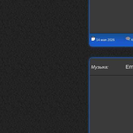
Давно на Сайд без vpn не
заходит?
Года 2
BananaMokey
10 февраля 2026
14 мая 2026
К
Ну, здравствуйте. Давно на Сайд без
vpn не заходит?
Или это
конкретный провайдер блочит?
must.err
28 января 2026
Em
Музыка
:
Посмотрел свою дату регистрации,
похоже я наврал про 15 лет ))
Ну 9, всё равно очень много, и спасибо
что поддерживаете жизнь ресурса
must.err
28 января 2026
Всем привет с Камчатки
Не часто, но с огромным
удовольствием погружаюсь в этот сайт,
в поисках чего-то интересного для
себя.
Блин, я не помню сколько я тут, но лет
15 кажется
Огромное спасибо за этот островок, со