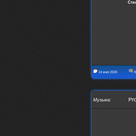
nеrvous_dеvil
28 марта 2026
Сти
https://www.instagram.com/reel/DU
IMu5hgtLs/?igsh=MXg3ZGtvcmEwc2kxM
g==
nеrvous_dеvil
14 марта 2026
https://m.youtube.com/watch?v=jol
aO2Z6xCM
verdict
26 февраля 2026
Дим, треклист в greydaze с другого
релиза воткнул
Ekzotika
14 февраля 2026
nеrvous_dеvil
,спасибо!
14 мая 2026
К
In Deception
nеrvous_dеvil
12 февраля 2026
Патент лярд
Pro
Музыка
:
nеrvous_dеvil
12 февраля 2026
https://music.yandex.ru/album/390
45146/track/144844687?utm_medium=
copy_link&ref_id=2477a339-9d4c-49
3b-8eec-5a365af7f0d0
Трезвость моей жизни