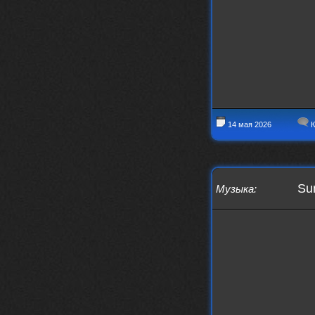
nеrvous_dеvil
12 февраля 2026
https://music.yandex.ru/album/153
71150/track/82348098?utm_medium=c
opy_link&ref_id=0f4136ef-5945-4b1
1-8732-cfc8bc1b4f03
Это
nеrvous_dеvil
12 февраля 2026
14 мая 2026
К
https://music.yandex.ru/album/380
70829/track/142531923?utm_medium=
copy_link&ref_id=1c14f9a1-88f2-49
e2-b80d-103260139806
И это
Sun
Музыка
:
nеrvous_dеvil
12 февраля 2026
https://music.yandex.ru/album/402
36094/track/147272904?utm_medium=
copy_link&ref_id=4e79c869-f1ad-45
ea-9d2a-c331b9b15b47
Best
Iwillrun
10 февраля 2026
Цитата: BananaMokey