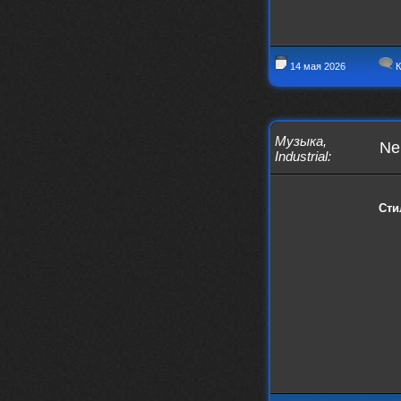
своим духом и приятным мраком ))
Iwillrun
17 января 2026
link179
, если кто-то другой возьмет на
14 мая 2026
К
себя подсчеты, тогда будет, у меня нет
времени этим заниматься уже
LD_MoD
13 января 2026
https://www.youtube.com/watch?v=S
Музыка
,
lsEDkavoso
Neu
Industrial
:
link179
13 января 2026
Всем привет! Топ будет?
Сти
AlexVeselin
31 декабря 2025
Всех любителей музыки, с
наступающим новым 2026 годом! Пусть
в новом году у всех нас будет все
хорошо, и побольше классной музыки!
aDmiter
29 декабря 2025
https://open.spotify.com/track/4t
1fQQU8jc7oUPbfRpfNlh?si=efbe07f23
ebb42e9
Iwillrun
25 декабря 2025
aDmiter
, здорово, мп3-шку скачать где-