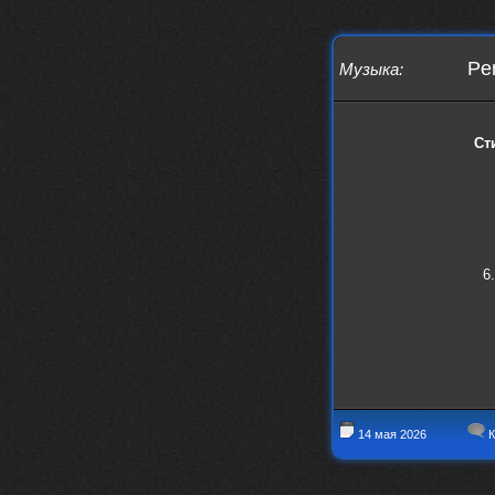
Вопрос знатокам, это ИИ?
https://www.youtube.com/watch?v=a
5YZmWEd88g&list=OLAK5uy_n3TkjIUkQ
Per
Музыка
:
583s7rxHLnmV0x1mkI2gn1Ho&index=1
nеrvous_dеvil
23 ноября 2025
https://www.youtube.com/watch?v=s
Ст
eCwCG7ve5s&pp=0gcJCfgAg6NKuzgg
nеrvous_dеvil
23 ноября 2025
https://www.youtube.com/watch?v=E
rm07sVZQDM
nеrvous_dеvil
22 ноября 2025
6
https://music.yandex.ru/album/388
43662/track/143171712?utm_medium=
copy_link&ref_id=a5056fc3-7489-49
18-957a-ca13d7892112
stillborn
5 ноября 2025
https://www.youtube.com/watch?v=-
T2Y811l0AA
14 мая 2026
К
nеrvous_dеvil
28 октября 2025
https://www.youtube.com/watch?v=m
NSXBDMnf20