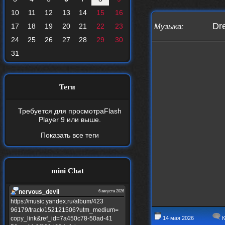
10
11
12
13
14
15
16
Dre
17
18
19
20
21
22
23
Музыка
:
24
25
26
27
28
29
30
31
Теги
Требуется для просмотра
Flash
Player 9
или выше.
Показать все теги
mini Chat
nеrvous_dеvil
6 августа 2026
https://music.yandex.ru/album/423
96179/track/152121506?utm_medium=
copy_link&ref_id=7a450c78-50ad-41
14 мая 2026
К