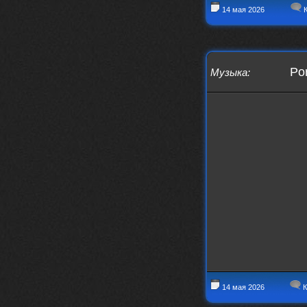
то можно?
14 мая 2026
К
swR
20 декабря 2025
aDmiter
,
aDmiter
19 декабря 2025
Por
Музыка
:
Поделюсь и своим лучшим ИИ
творением)
https://suno.com/s/22vOGsFcBx0tCq
Ho
Iwillrun
10 декабря 2025
stillborn
, вот это и главный аргумент в
пользу ии, будь это настоящая группа,
были бы синглы и мы бы всяко о группе
раньше услышали
stillborn
9 декабря 2025
Iwillrun
,
Эх жаль. Материал то что надо, даже с
учетом ии
Iwillrun
9 декабря 2025
stillborn
, почти уверен что ии, всё
думаю заливать это или нет
14 мая 2026
К
stillborn
9 декабря 2025